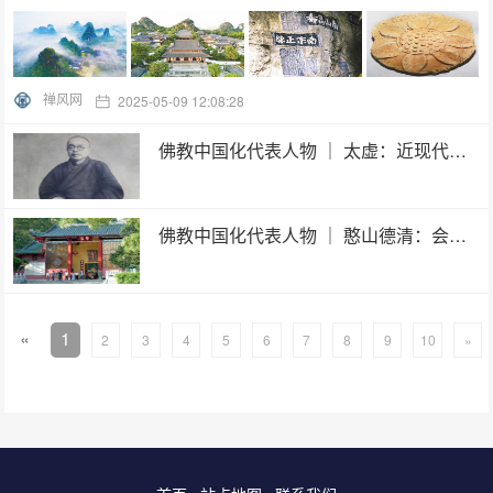
禅风网
2025-05-09 12:08:28
佛教中国化代表人物 ｜ 太虚：近现代佛教改革的探索者
佛教中国化代表人物 ｜ 憨山德清：会通儒释道
«
1
2
3
4
5
6
7
8
9
10
»