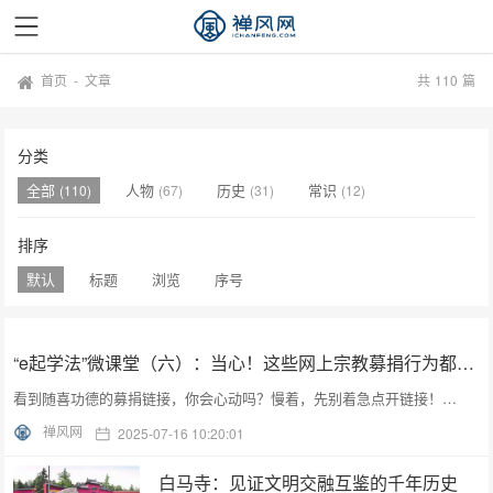
首页
-
文章
共
110
篇
分类
全部
人物
历史
常识
(110)
(67)
(31)
(12)
排序
默认
标题
浏览
序号
“e起学法”微课堂（六）：当心！这些网上宗教募捐行为都是违法的
看到随喜功德的募捐链接，你会心动吗？慢着，先别着急点开链接！…
禅风网
2025-07-16 10:20:01
白马寺：见证文明交融互鉴的千年历史