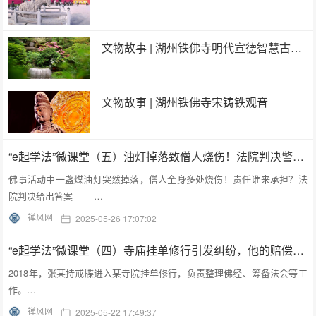
文物故事 | 湖州铁佛寺明代宣德智慧古井的由来
文物故事 | 湖州铁佛寺宋铸铁观音
“e起学法”微课堂（五）油灯掉落致僧人烧伤！法院判决警示：宗教场所安全不可忽视
佛事活动中一盏煤油灯突然掉落，僧人全身多处烧伤！责任谁来承担？法
院判决给出答案—— …
禅风网
2025-05-26 17:07:02
“e起学法”微课堂（四）寺庙挂单修行引发纠纷，他的赔偿主张能否得到法律支持?
2018年，张某持戒牒进入某寺院挂单修行，负责整理佛经、筹备法会等工
作。…
禅风网
2025-05-22 17:49:37