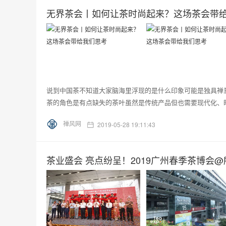
无界茶会丨如何让茶时尚起来？这场茶会带
说到中国茶不知道大家脑海里浮现的是什么印象可能是独具禅
茶的角色是有点缺失的茶叶虽然是传统产品但也需要现代化、时
禅风网
2019-05-28 19:11:43
茶业盛会 亮点纷呈！2019广州春季茶博会