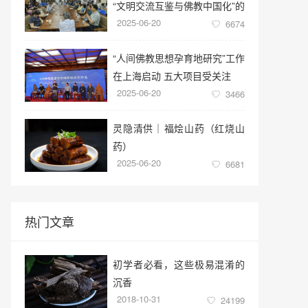
“文明交流互鉴与佛教中国化”的
2025-06-20
学术讲座
6674
“人间佛教思想孕育地研究”工作
在上海启动 五大项目受关注
2025-06-20
3466
灵隐清供｜​福烩山药（红烧山
药）
2025-06-20
6681
热门文章
初学者必看，这些极易混淆的
沉香
2018-10-31
24199