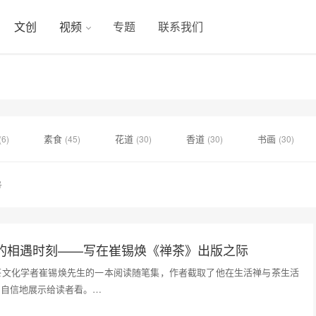
文创
视频
专题
联系我们
素食
花道
香道
书画
(6)
(45)
(30)
(30)
(30)
号
的相遇时刻——写在崔锡焕《禅茶》出版之际
茶文化学者崔锡焕先生的一本阅读随笔集，作者截取了他在生活禅与茶生活
常自信地展示给读者看。…