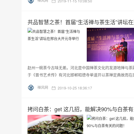
禅风网
2019-11-15 10:08:50
共品智慧之茶！首届“生活禅与茶生活”讲坛
赵州一碗茶今古味无差。河北是中国禅茶文化的发源地禅与茶
于《晋书艺术传》有河北邯郸昭德寺单道开以茶禅定典故而在唐
禅风网
2019-10-25 18:36:17
拷问白茶：get 这几招，能解决90%与白茶