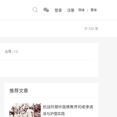
登录
注册
简体
|
繁体
共
326
篇
古琴
(15)
推荐文章
抗战时期中国佛教界的戒律调
适与护国实践