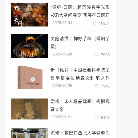
“探弥·云冈：超沉浸数字光影
+XR大空间展览”预展在云冈石
2025-07-04
窟云冈美术馆启幕
10954
灵隐清供｜​禅野芋趣（香焗芋
煲）
2025-06-28
7998
新书推荐 | 中国社会科学院荣
誉学部委员杨曾文封笔之作
2025-06-25
《六祖坛经五本汇编》
7946
赏析｜宋人精品佛画：杨柳观
音立像
2025-06-21
9453
洪修平教授在西北大学做题为