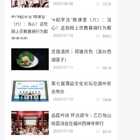
2025-08-28
7275
“e起学法”微课堂（六）：当
心！这些网上宗教募捐行为都
2025-07-16
是违法的
8923
灵隐清供｜​荷塘月色（清炒西
湖莲子）
2025-07-11
9618
第七届蕅益文化论坛在湖州安
吉举办
2025-07-10
7848
品荔吟诗 怀古颂今｜乙巳怡山
啖荔诗会在福州西禅寺举行
2025-07-05
8015