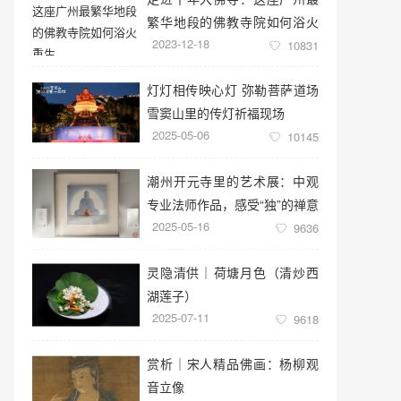
繁华地段的佛教寺院如何浴火
2023-12-18
重生
10831
灯灯相传映心灯 弥勒菩萨道场
雪窦山里的传灯祈福现场
2025-05-06
10145
潮州开元寺里的艺术展：中观
专业法师作品，感受“独”的禅意
2025-05-16
世界
9636
灵隐清供｜​荷塘月色（清炒西
湖莲子）
2025-07-11
9618
赏析｜宋人精品佛画：杨柳观
音立像