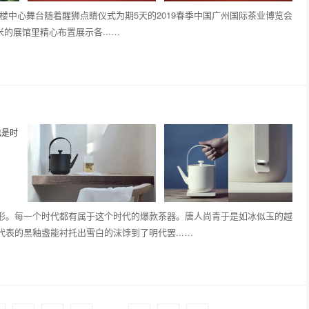
楼中心舞台随着醒狮点睛仪式为期5天的2019春季中国广州国际茶业博览会
米的展馆里精心布置展示各...…
形。每一个时代都有属于这个时代的爆款茶器。唐人尚青于是如冰似玉的越
表的黑釉盏能衬托出雪白的沫饽到了明代罢...…