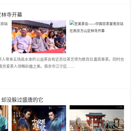
定林寺开幕
爱茶人带来五场高水准的公益茶会有近百位茶艺师为数百位嘉宾奉茶。同时也
京爱茶人领略砂器之美。南京市江宁区...…
，却没躲过盛唐的它