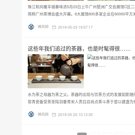
珠江和风暖羊城春味浓5月23日上午广州琶洲广交会展馆C区二
简称广州茶博会盛大开幕。6大展馆600多家企业在60000平方
禅风网
2019-05-23 19:57:17
这些年我们追过的茶器，也是时髦得很……
水为茶之母器为茶之父。茶器的出现与饮茶方式的发展如影随
窑青瓷备受茶圣陆羽垂青宋人贵白且尚点茶斗茶于是以建盏为代
禅风网
2019-05-20 10:12:35