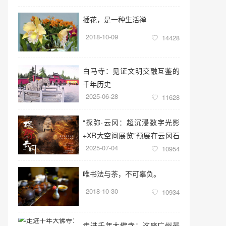
插花，是一种生活禅
2018-10-09
14428
白马寺：见证文明交融互鉴的
千年历史
2025-06-28
11628
“探弥·云冈：超沉浸数字光影
+XR大空间展览”预展在云冈石
2025-07-04
窟云冈美术馆启幕
10954
唯书法与茶，不可辜负。
2018-10-30
10934
走进千年大佛寺：这座广州最