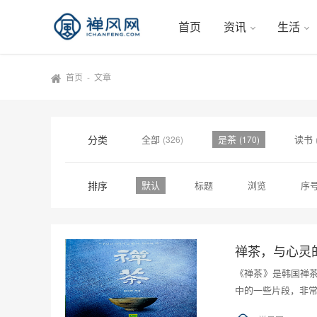
首页
资讯
生活
首页
-
文章
分类
全部
是茶
读书
(326)
(170)
排序
默认
标题
浏览
序
禅茶，与心灵
《禅茶》是韩国禅
中的一些片段，非