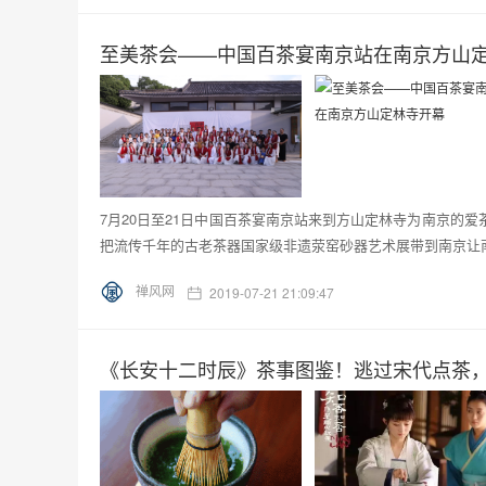
至美茶会——中国百茶宴南京站在南京方山
7月20日至21日中国百茶宴南京站来到方山定林寺为南京的
把流传千年的古老茶器国家级非遗荥窑砂器艺术展带到南京让南
禅风网
2019-07-21 21:09:47
《长安十二时辰》茶事图鉴！逃过宋代点茶