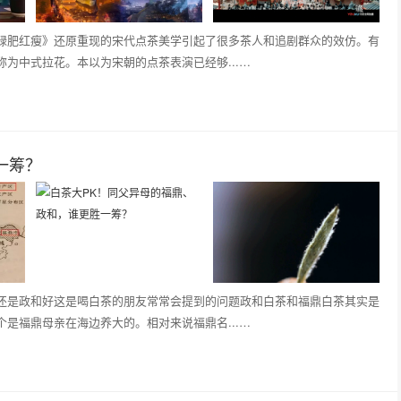
绿肥红瘦》还原重现的宋代点茶美学引起了很多茶人和追剧群众的效仿。有
为中式拉花。本以为宋朝的点茶表演已经够...…
一筹？
还是政和好这是喝白茶的朋友常常会提到的问题政和白茶和福鼎白茶其实是
是福鼎母亲在海边养大的。相对来说福鼎名...…