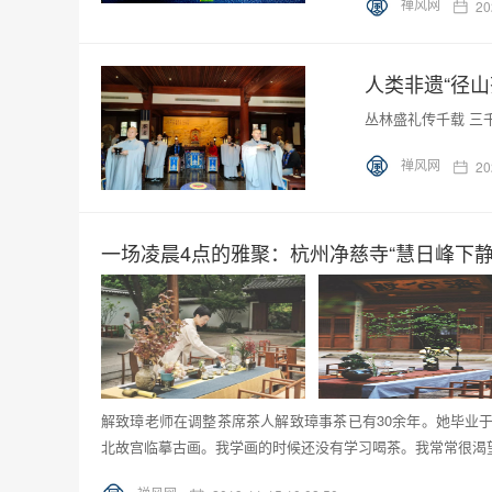
禅风网
20
人类非遗“径山
丛林盛礼传千载 三
禅风网
20
一场凌晨4点的雅聚：杭州净慈寺“慧日峰下静
解致璋老师在调整茶席茶人解致璋事茶已有30余年。她毕业
北故宫临摹古画。我学画的时候还没有学习喝茶。我常常很渴望