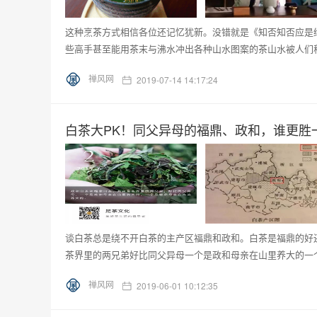
这种烹茶方式相信各位还记忆犹新。没错就是《知否知否应是
些高手甚至能用茶末与沸水冲出各种山水图案的茶山水被人们称
禅风网
2019-07-14 14:17:24
白茶大PK！同父异母的福鼎、政和，谁更胜
谈白茶总是绕不开白茶的主产区福鼎和政和。白茶是福鼎的好
茶界里的两兄弟好比同父异母一个是政和母亲在山里养大的一个
禅风网
2019-06-01 10:12:35