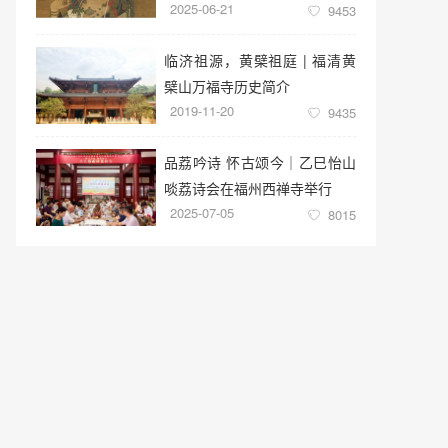
2025-06-21
9453
临济祖源，黄檗祖庭 | 福清黄
檗山万福寺历史简介
2019-11-20
9435
品荔吟诗 怀古颂今｜乙巳怡山
啖荔诗会在福州西禅寺举行
2025-07-05
8015