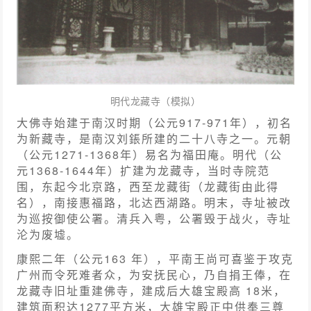
明代龙藏寺（模拟）
大佛寺始建于南汉时期（公元917-971年），初名
为新藏寺，是南汉刘鋹所建的二十八寺之一。元朝
（公元1271-1368年）易名为福田庵。明代（公
元1368-1644年）扩建为龙藏寺，当时寺院范
围，东起今北京路，西至龙藏街（龙藏街由此得
名），南接惠福路，北达西湖路。明末，寺址被改
为巡按御使公署。清兵入粤，公署毁于战火，寺址
沦为废墟。
康熙二年（公元163 年），平南王尚可喜鉴于攻克
广州而令死难者众，为安抚民心，乃自捐王俸，在
龙藏寺旧址重建佛寺，建成后大雄宝殿高 18米，
建筑面积达1277平方米，大雄宝殿正中供奉三尊