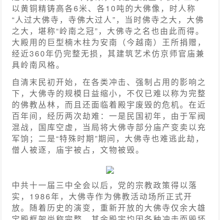
以黄铜精铸高各6米、各10吨的大佛像，时人称
“人过大佛寺，寺佛大过人”，当时佛寺之大，大佛
之大，堪称“岭南之冠”，大佛寺之名也由此而得。
大殿用的巨型楠木柱为安南（今越南）王所捐赠，
经近360年仍完整无损，其建筑艺术仿京师官庙兼
具岭南风格。
自清末民初开始，在各类冲击、强制占用的影响之
下，大佛寺的规模日益缩小，不仅已难以称为完整
的佛教丛林，而且还面临着殿宇废毁的危机。在近
百年间，经历两次劫难：一是民国初年，由于军阀
混战，国库空虚，当局将大佛寺部分庙产变卖以充
军饷；二是“特殊时期”期间，大佛寺也难逃此劫，
僧人被逐，庙宇被占，文物被毁。
中共十一届三中全会以后，党的宗教政策得以落
实，1986年，大佛寺作为佛教活动场所正式开
放。随着历史的演变，重新开放的大佛寺仅余大雄
宝殿框架尚称完整，其余殿宇均因各种冲击而毁坏