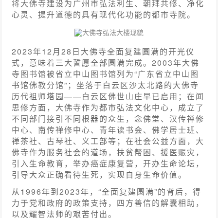
将大佛寺建设为广州市弘法利生、朝拜共修、净化
心灵、提升道德的具有现代化功能的都市寺院。
大佛寺弘法大楼现貌
2023年12月28日大佛寺全面复建圆满的开光仪
式，意味着三大誓愿全部圆满完成。2003年大佛
寺图书馆被省立中山图书馆列为“广东省立中山图
书馆佛教分馆”；坐落于白云区沙太北路的大佛寺
历代祖师塔园——白云区佛世山庄早已启用；在闻
思修方面，大佛寺作为都市弘法文化中心，成立了
不同部门接引不同根器的众生，念佛堂、汉传禅修
中心、南传禅修中心、青年读书会、佛学居士班、
禅茶社、古琴社、义工部等；在社会公益方面，大
佛寺作为服务社会的道场，扶贫帮困、援医赈灾，
引入生命教育，举办癌症康复营，开办生命论坛，
引导大众正确看待生死，实现自身生命价值。
从1996年到2023年，“全面复建圆满”的背后，得
力于党和政府的政策支持，四方善信的解囊相助，
以及耀智法师的艰苦付出。