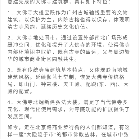
复建完成的大佛寺建筑群，具有如下特色：
1．大佛寺大雄宝殿作为广州古城轴线重要的文物
建筑，以保护为主，内院古榕也得以保存，体现明
清古寺风韵，延续历史文化价值。
2．大佛寺地处闹市，通过设置外部南北广场形成
缓冲空间，优化和提升了大佛寺的环境，使得佛寺
内部环境闹中取静，既有古寺的幽远，又与周边繁
华的城市商业街区圆融共生。
3．既有传统寺庙建筑基本特点，又体现岭南地域
建筑风格。延续伽蓝七堂制，恢复大佛寺传统格
局，即山门、钟鼓楼、天王殿、配殿(东、西)、大
殿的配置。
4．大佛寺北端新建弘法大楼，满足了当代佛寺多
元化、现代化使用需求，为寺院功能的扩展提供了
发展空间。
如今，走在北京路商业步行街的人们都知道，有这
样一座“大隐隐于市”的都市佛教丛林，在城市中弘