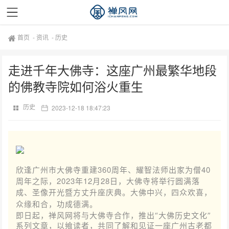
首页
-
资讯
-
历史
走进千年大佛寺：这座广州最繁华地段
的佛教寺院如何浴火重生
历史
2023-12-18 18:47:23
欣逢广州市大佛寺重建360周年、耀智法师出家为僧40
周年之际，2023年12月28日，大佛寺将举行圆满落
成、圣像开光暨方丈升座庆典。
大佛中兴，四众欢喜，
众缘和合，功成德满。
即日起，禅风网将与大佛寺合作，推出“大佛历史文化”
系列文章，以飨读者，共同了解和见证一座广州古老都