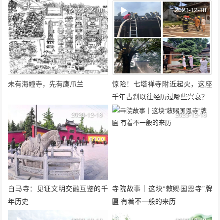
2023-12-18
2023-12-18
未有海幢寺，先有鹰爪兰
惊险！七塔禅寺附近起火，这座
千年古刹以往经历过哪些兴衰？
2023-12-18
2023-12-18
白马寺：见证文明交融互鉴的千
寺院故事｜这块“敕赐国恩寺”牌
年历史
匾 有着不一般的来历
2023-12-18
2023-12-18