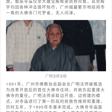
放。整座寺庙仅余大雄宝殿框架尚称完整，其余殿
宇均因各种冲击毁坏殆尽，广州城最繁华地段闹市
一角的大佛寺门可罗雀，无人问津。
广明法师法相
1991年，广州市佛教协会副会长广明法师被推选
为改革开放后的首任大佛寺住持，并肩负起重建大
佛寺的重任。广明法师采取边开放、边修建的模
式，对寺庙进行了第一阶段的抢救性维修和重建，
历时五年，于1995年冬基本完成。大佛寺寺庙面