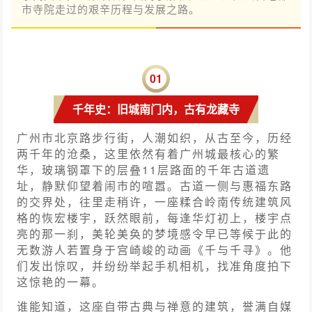
市寺院走过的艰辛历程与发展之路。
0
1
千年史：旧城南门内，古有龙藏寺
广州市北京路步行街，人潮如织，从古至今，历经
两千年的沧桑，这里依然有着广州城最核心的繁
华，玻璃钢罩下的层叠11层路面的千年古道遗
址，静默仰望着闹市的喧嚣。古道一侧与惠福东路
的交界处，往里走稍许，一座糅合岭南传统建筑风
格的恢宏楼宇，跃然眼前，每逢华灯初上，楼宇点
亮的那一刹，美轮美奂的梦境感令早已等候于此的
无数游人若置身于宫崎峻的动画《千与千寻》。他
们发出惊叹，并纷纷举起手机相机，找准角度拍下
这惊艳的一幕。
谁能知道，这座自带古典与禅意的建筑，誉满自媒