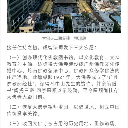
大佛寺二期复建工程现貌
接任住持之初，耀智法师发下三大宏愿：
（一）创办现代化佛教图书馆，以文化教育、大众
教育为主轴，逐步将大佛寺建设成广州佛教文化传
播中心、岭南佛教弘法中心、佛教四众修学佛法的
庄严净地。此愿缘起1921年，大佛寺成立了“广州
佛教阅经社”，深得孙中山先生的赞许，并亲笔赠
书“阐扬三密”四字匾额以示鼓励，至今匾额尚挂存
大佛寺大殿门前。
（二）恢复大佛寺祖师塔园，以倡世风，树立中国
传统贤孝美德。
（三）收回大佛寺被占用的历史用地，重修道场，