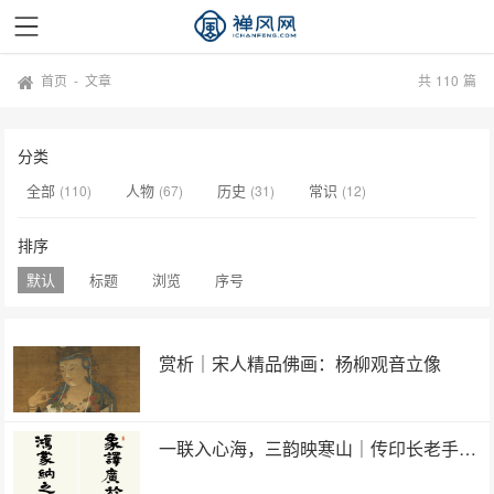
首页
-
文章
共
110
篇
分类
全部
人物
历史
常识
(110)
(67)
(31)
(12)
排序
默认
标题
浏览
序号
赏析｜宋人精品佛画：杨柳观音立像
一联入心海，三韵映寒山｜传印长老手书楹联赏析