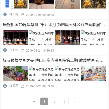
禅风网
2019-09-06 09:09:35
庆祝祖国70周年华诞 “千江印月·第四届云林公益书画联展”在杭州灵隐寺展出
禅风网
2019-08-21 10:49:13
探寻敦煌壁画之美 博山正觉寺书画院第二期“敦煌壁画·布面综合材料绘画班” 圆满结业
禅风网
2019-08-21 09:53:46
«
1
2
3
»