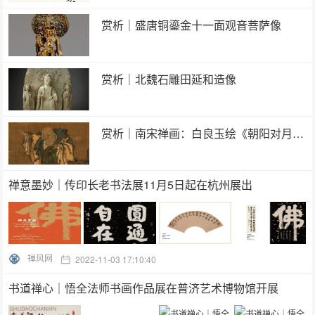
赏析｜盛唐铜鎏金十一面观音菩萨像
赏析｜北魏石雕田延和造像
赏析｜南宋禅画：白良玉绘《朝阳对月图》
禅意墨妙｜传印长老书法展11月5日起在杭州展出
禅风网
2022-11-03 17:10:40
书道禅心｜悟全法师书画作品展在普济艺术博物馆开展