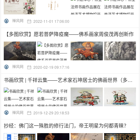
禅风网
2022-11-01 17:06:00
【多图欣赏】愿若菩萨降疫魔——佛系画家周俊茂再创新作
禅风网
2020-02-19 09:17:16
书画欣赏 | 千祥云集——艺术家石坤居士的佛画世界（多图）
禅风网
2019-12-29 20:18:53
抄经：佛门这一殊胜的修行法门，帝王明星为何都青睐？