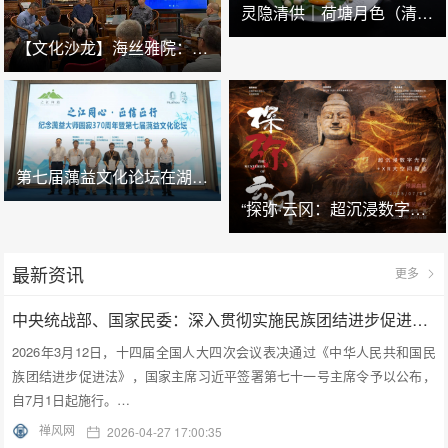
灵隐清供｜​荷塘月色（清炒西湖莲子）
【文化沙龙】海丝雅院：清代广州的海幢寺及外销画
第七届蕅益文化论坛在湖州安吉举办
“探弥·云冈：超沉浸数字光影+XR大空间展览”预展在云冈石窟云冈美术馆启幕
最新资讯
更多
中央统战部、国家民委：深入贯彻实施民族团结进步促进法 进一步增强中华民族凝聚力向心力
2026年3月12日，十四届全国人大四次会议表决通过《中华人民共和国民
族团结进步促进法》，国家主席习近平签署第七十一号主席令予以公布，
自7月1日起施行。…
禅风网
2026-04-27 17:00:35