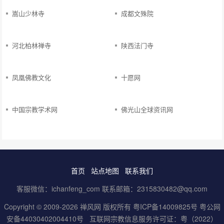
嵩山少林寺
成都文殊院
河北柏林禅寺
陕西法门寺
凤凰佛教文化
十愿网
中国宗教学术网
佛光山全球资讯网
首页
站点地图
联系我们
客服微信：ichanfeng_com 联系邮箱：2315830482@qq.com
Copyright © 2009-2026 禅风网 版权所有
粤ICP备14009825号
粤公网
安备44030402004410号
互联网宗教信息服务许可证：粤（2022）