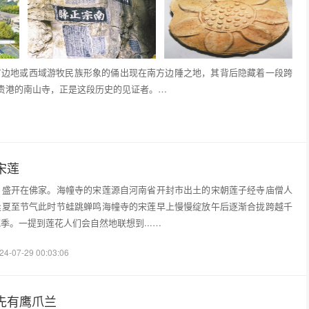
北方边地或西域游牧民族形象的俑出现在南方边陲之地，其背后隐藏着一段跨
贵港的南山寺，正是这段历史的见证者。…
宋莲
日盛开在佛家。海幢寺的宋莲源自河南省开封市出土的宋朝莲子经寺庙僧人
逢夏至节气此时节蛙跳蝉鸣海幢寺的宋莲早上慢慢绽放午后逐渐合拢跨越千
季。一提到莲花人们会自然地联想到...…
24-07-29 00:03:06
先有鹰爪兰