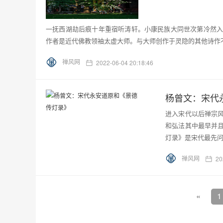
一抚西湖劫后痕十年重宿听涛轩。小康民族大同世次第冷然入
作者是近代佛教领袖太虚大师。与大师创作于灵隐的其他诗作不
禅风网
2022-06-04 20:18:46
杨曾文：宋代
进入宋代以后禅宗
和弘法其中最早并
灯录》是宋代最先问
禅风网
20
«
1