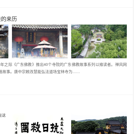
般的来历
0年之际《广东佛教》推出40个寺院的广东佛教故事系列以飨读者。禅风网
故事。唐中宗敕改慧能弘法道场宝林寺为...…