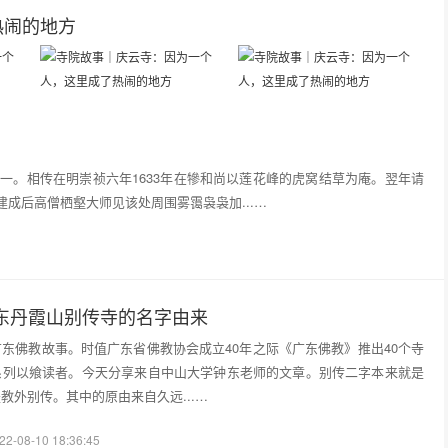
热闹的地方
一。相传在明崇祯六年1633年在犙和尚以莲花峰的虎窝结草为庵。翌年请
成后高僧栖壑大师见该处周围雾霭袅袅加...…
东丹霞山别传寺的名字由来
东佛教故事。时值广东省佛教协会成立40年之际《广东佛教》推出40个寺
系列以飨读者。今天分享来自中山大学钟东老师的文章。别传二字本来就是
教外别传。其中的原由来自久远...…
22-08-10 18:36:45