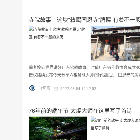
寺院故事｜这块“敕赐国恩寺”牌匾 有着不一
编者按向世界讲好广东佛教故事。时值广东省佛教协会成立4
授权陆续发布今天分享六祖慧能大师南禅祖庭之一国恩寺的牌匾
禅风网
2022-08-04 14:42:52
76年前的端午节 太虚大师在这里写了首诗