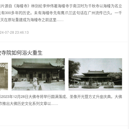
图片源自《海幢寺》林剑纶李仲伟著海幢寺于南汉时为千秋寺以海幢为名立
有300多年的历史。未有海幢寺先有鹰爪兰这句话在广州流传已久。一千
灭在原址重建成为海幢寺之前这里...…
24-07-28 23:46:13
教寺院如何浴火重生
2023年12月28日大佛寺将举行圆满落成、圣像开光暨方丈升座庆典。大佛
推出大佛历史文化系列文章以...…