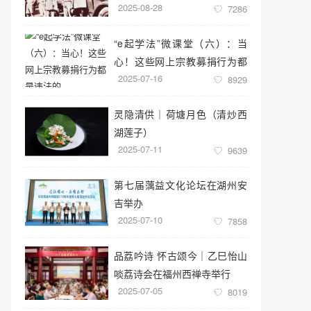
2025-08-28
7286
“e起学法”微课堂（六）：当
心！这些网上宗教募捐行为都
2025-07-16
是违法的
8929
灵隐清供｜​荷塘月色（清炒西
湖莲子）
2025-07-11
9639
第七届蕅益文化论坛在湖州安
吉举办
2025-07-10
7858
品荔吟诗 怀古颂今｜乙巳怡山
啖荔诗会在福州西禅寺举行
2025-07-05
8019