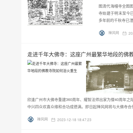
图清代海幢寺全图
寺始建于明末至今已
多年前的千秋寺已湮
禅风网
20
走进千年大佛寺：这座广州最繁华地段的佛
欣逢广州市大佛寺重建360周年、耀智法师出家为僧40周年之际
中兴四众欢喜众缘和合功成德满。即日起禅风网将与大佛寺合作
禅风网
2023-12-18 18:47:23