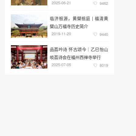
2025-06-21
9462
临济祖源，黄檗祖庭 | 福清黄
檗山万福寺历史简介
2019-11-20
9440
品荔吟诗 怀古颂今｜乙巳怡山
啖荔诗会在福州西禅寺举行
2025-07-05
8019