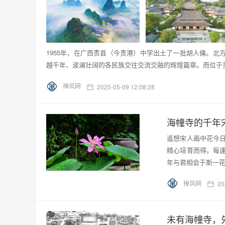
1955年，在广西贵县（今贵港）中学出土了一批胡人俑。
越千年、波澜壮阔的各民族交往交流交融的辉煌篇章。而位于
禅风网
2025-05-09 12:08:28
海幢寺的千年
遥想宋人画中花今
精心培育而得。每
年与君相会于斯一花
禅风网
20
未有海幢寺，