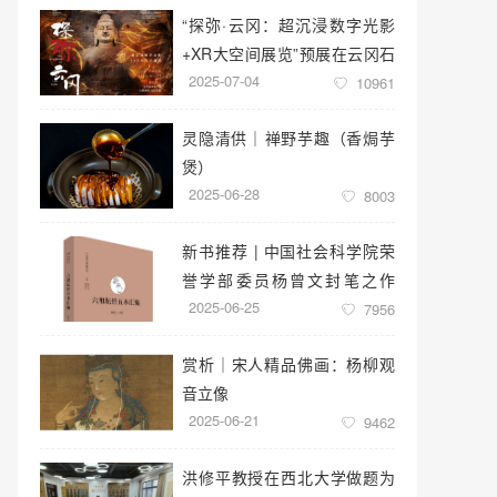
“探弥·云冈：超沉浸数字光影
+XR大空间展览”预展在云冈石
2025-07-04
窟云冈美术馆启幕
10961
灵隐清供｜​禅野芋趣（香焗芋
煲）
2025-06-28
8003
新书推荐 | 中国社会科学院荣
誉学部委员杨曾文封笔之作
2025-06-25
《六祖坛经五本汇编》
7956
赏析｜宋人精品佛画：杨柳观
音立像
2025-06-21
9462
洪修平教授在西北大学做题为