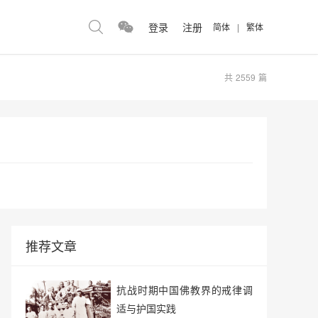
登录
注册
简体
|
繁体
共
2559
篇
推荐文章
抗战时期中国佛教界的戒律调
适与护国实践