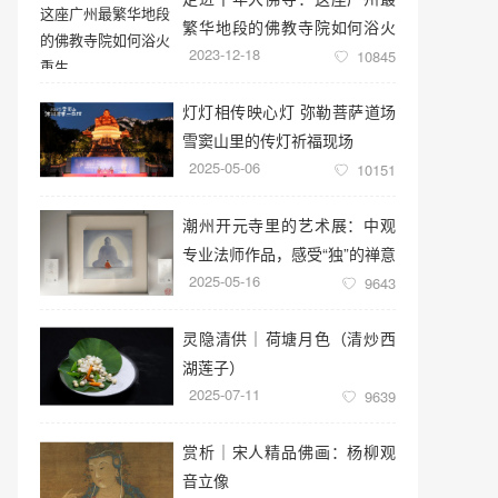
繁华地段的佛教寺院如何浴火
2023-12-18
重生
10845
灯灯相传映心灯 弥勒菩萨道场
雪窦山里的传灯祈福现场
2025-05-06
10151
潮州开元寺里的艺术展：中观
专业法师作品，感受“独”的禅意
2025-05-16
世界
9643
灵隐清供｜​荷塘月色（清炒西
湖莲子）
2025-07-11
9639
赏析｜宋人精品佛画：杨柳观
音立像