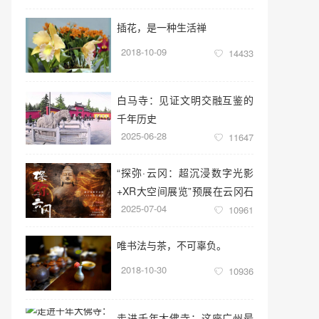
插花，是一种生活禅
2018-10-09
14433
白马寺：见证文明交融互鉴的
千年历史
2025-06-28
11647
“探弥·云冈：超沉浸数字光影
+XR大空间展览”预展在云冈石
2025-07-04
窟云冈美术馆启幕
10961
唯书法与茶，不可辜负。
2018-10-30
10936
走进千年大佛寺：这座广州最