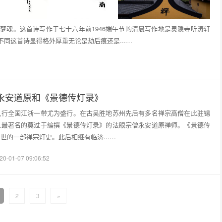
梦魂。这首诗写作于七十六年前1946端午节的清晨写作地是灵隐寺听涛轩
同这首诗显得格外厚重无论是劫后痕还是...…
永安道原和《景德传灯录》
风行全国江浙一带尤为盛行。在古吴胜地苏州先后有多名禅宗高僧在此驻锡
且最著名的莫过于编撰《景德传灯录》的法眼宗僧永安道原禅师。《景德传
世的一部禅宗灯史。此后相继有临济...…
20-01-07 09:06:52
2
3
»