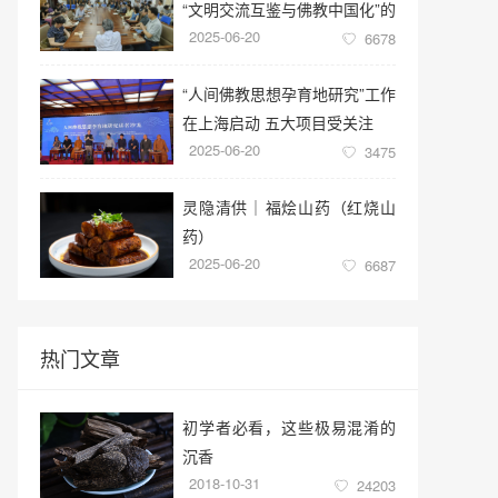
“文明交流互鉴与佛教中国化”的
2025-06-20
学术讲座
6678
“人间佛教思想孕育地研究”工作
在上海启动 五大项目受关注
2025-06-20
3475
灵隐清供｜​福烩山药（红烧山
药）
2025-06-20
6687
热门文章
初学者必看，这些极易混淆的
沉香
2018-10-31
24203