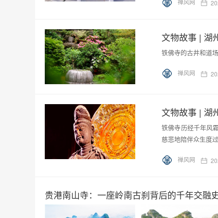
禅风网
20
文物故事 | 
铁佛寺的古井和道
禅风网
20
文物故事 | 
铁佛寺历经千年风
慈悲地陪伴众生度
禅风网
20
贵港南山寺：一座岭南古刹背后的千年交融