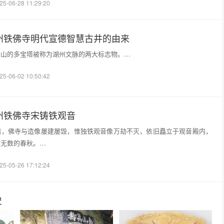
25-06-28 11:29:20
湖州铁佛寺明代宣德智慧古井的由来
场山的多宝塔被称为湖州文脉的两大标志物。…
25-06-02 10:50:42
湖州铁佛寺宋铸铁观音
霜，佛寺与造像屡建屡毁，惟独铁观音像万劫不灭，依旧矗立于观音殿内，
过无数的春秋。…
25-05-26 17:12:24
史