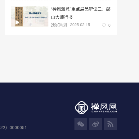
“禅风雅意”重点展品解读二：憨
山大师行书
独家策划
2025-02-15
0
）0000051