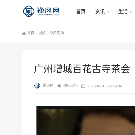
首页
资讯
生活
首页
-
视频
-
禅风现场
广州增城百花古寺茶会
禅风网
禅风现场
2025-02-15 22:56:36