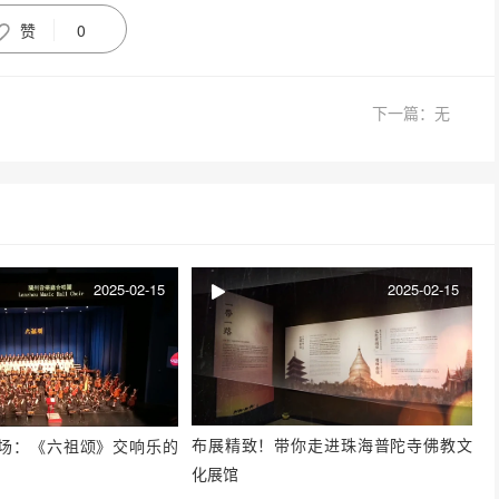
赞
0
下一篇：无
2025-02-15
2025-02-15
布展精致！带你走进珠海普陀寺佛教文
场：《六祖颂》交响乐的
化展馆