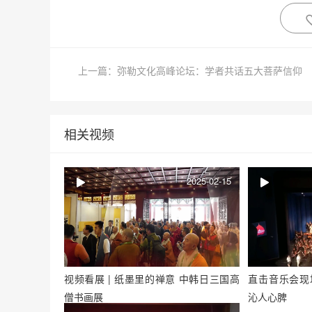
上一篇：弥勒文化高峰论坛：学者共话五大菩萨信仰
相关视频
2025-02-15
视频看展 | 纸墨里的禅意 中韩日三国高
直击音乐会现
僧书画展
沁人心脾