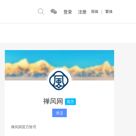
登录
注册
简体
|
繁体
禅风网
官方
关注
禅风网官方账号