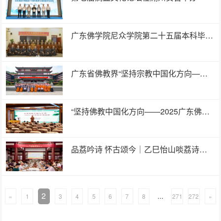
广东佛学院尼众学院第二十五届本科毕业论文答辩会圆满举行
广东省佛教界“坚持宗教中国化方向——2025年‘从严治教’主题巡回宣讲活动”在普陀寺举行
“坚持佛教中国化方向——2025广东佛教巡回宣讲”活动在广州大佛寺举行
品荔吟诗 怀古颂今｜乙巳怡山啖荔诗会在福州西禅寺举行
2
...
«
1
3
4
5
6
7
8
271
272
»