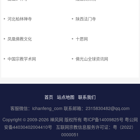
河北柏林禅寺
陕西法门寺
凤凰佛教文化
十愿网
中国宗教学术网
佛光山全球资讯网
首页
站点地图
联系我们
客服微信：ichanfeng_com 联系邮箱：2315830482@qq.com
Copyright © 2009-2026 禅风网 版权所有
粤ICP备14009825号
粤公网
安备44030402004410号
互联网宗教信息服务许可证：粤（2022）
0000051