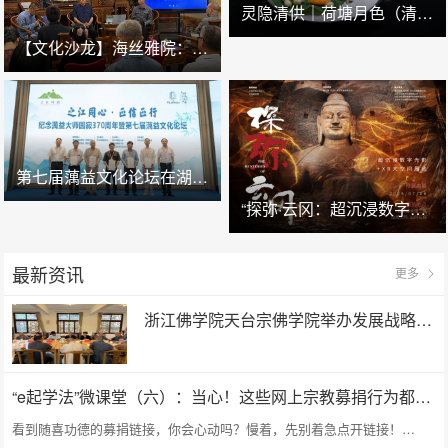
灵隐清供｜​荷塘月色（清炒西湖莲子）
【文化沙龙】海丝雅院：清代广州的海幢寺及外销画
第七届蕅益文化论坛在湖州安吉举办
“探弥·云冈：超沉浸数字光影+XR大空间展览”预展在云冈石窟云冈美术馆启幕
最新资讯
更多
浙江佛学院天台宗佛学院举办发展战略研讨会暨学术交流周活动
“e起学法”微课堂（六）：当心！这些网上宗教募捐行为都是违法的
看到随喜功德的募捐链接，你会心动吗？慢着，先别着急点开链接！…