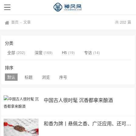
首页
-
文章
共
202
篇
分类
全部
深度
H5
专访
(202)
(169)
(19)
(14)
排序
默认
标题
浏览
序号
中国古人很时髦 沉香都拿来酿酒
和香为牌丨悬佩之香、广泛应用、还可祛除时疫防邪避害