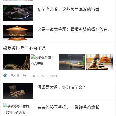
初学者必看，这些极易混淆的沉香
这是一道竞答题：猜猜玄奘的香存放在哪里
感受香料 重于心合于道
禅风网
2018-10-30 19:19:41
沉香两大系，你分清了么？
袅袅婷婷玉香插，一缕禅香韵悠长