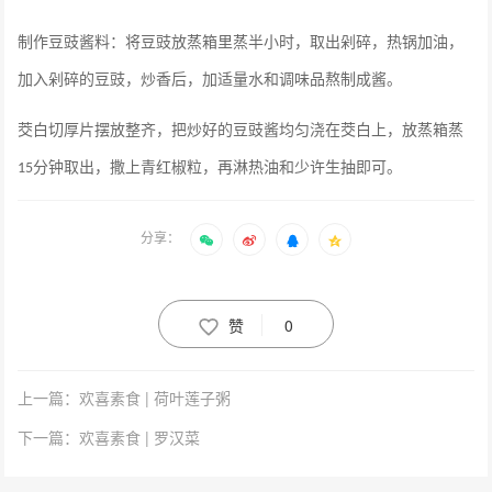
制作豆豉酱料：将豆豉放蒸箱里蒸半小时，取出剁碎，热锅加油，
加入剁碎的豆豉，炒香后，加适量水和调味品熬制成酱。
茭白切厚片摆放整齐，把炒好的豆豉酱均匀浇在茭白上，放蒸箱蒸
分钟取出，撒上青红椒粒，再淋热油和少许生抽即可。
15
分享：
赞
0
上一篇：欢喜素食 | 荷叶莲子粥
下一篇：欢喜素食 | 罗汉菜