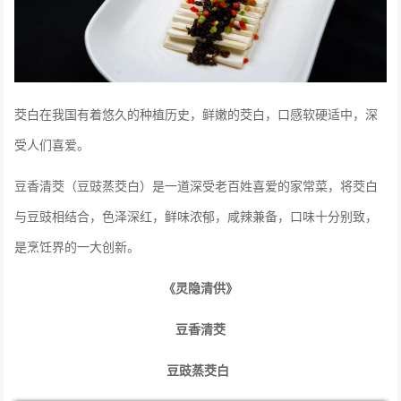
茭白在我国有着悠久的种植历史，鲜嫩的茭白，口感软硬适中，深
受人们喜爱。
豆香清茭（豆豉蒸茭白）是一道深受老百姓喜爱的家常菜，将茭白
与豆豉相结合，色泽深红，鲜味浓郁，咸辣兼备，口味十分别致，
是烹饪界的一大创新。
《灵隐清供》
豆香清茭
豆豉蒸茭白