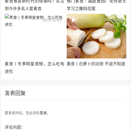
素食者是新时代的怪咖吗？从古
佛门素食｜福建莆田广化寺厨艺
到今许多名人爱素食
学习之雕刻花摆
2025-05-30
2025-05-30
素食丨冬季明星食物，怎么吃有
素食丨白萝卜的功效 不说不知道
讲究
发表回复
要发表评论，您必须先
登录
。
评论内容：