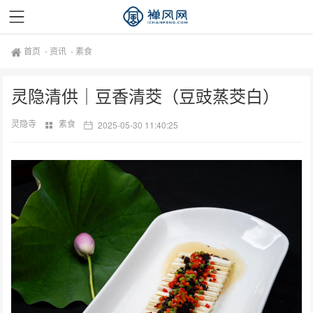
首页
-
资讯
-
素食
灵隐清供｜豆香清茭（豆豉蒸茭白）
灵隐寺
素食
2025-05-30 11:40:25