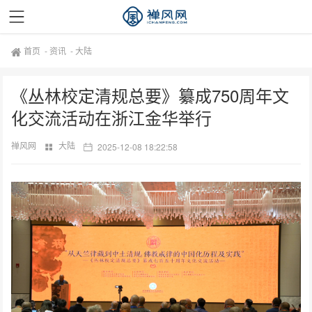
首页
-
资讯
-
大陆
《丛林校定清规总要》纂成750周年文
化交流活动在浙江金华举行
禅风网
大陆
2025-12-08 18:22:58