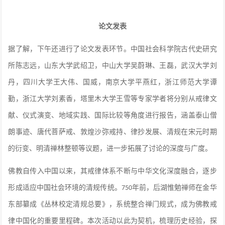
论文发表
据了解，下午
还
进行
了
论文发表环节。中国社会科学院古代史研究
所陈志远
，
山东大学武绍卫
，
中山大学吴蔚琳、王磊
，
武汉大学刘
丹
，
四川大学王大伟
、
国威
，
南京大学平燕红
，
浙江师范大学谭
勤
，
浙江大学刘素香
，
塔里木大学王雪等专家学者将分别从戒律文
献、仪式演变、地域实践、国际比较等角度进行报告，涵盖泰山僧
朗事迹、唐代菩萨戒、敦煌沙弥戒持、律抄发展、清规在宋元时期
的衍变、明清禅林整顿等议题，进一步拓展了讨论的深度与广度。
佛教自传入中国以来，其戒律体系不断与中华文化深度融合，逐步
形成适应中国社会环境的清规传统。
年前，后湖惟勉禅师在金华
750
东部纂成《丛林校定清规总要》，系统整合禅门规式，成为佛教戒
律中国化的重要里程碑。本次活动以此为契机，梳理历史经验，探