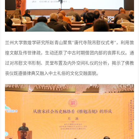
兰州大学敦煌学研究所赵青山聚焦
唐代寺院吊慰仪式考
，利用敦
“
”
煌文献及传世律疏，生动还原了中古时期僧团内部的丧葬礼仪。通
过对吊慰文书形制、灵堂布置及内外空间礼仪的分析，揭示了佛教
丧仪既遵循律典又融入中土礼俗的文化交融面貌。