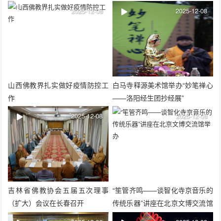
2025-12-08
2025-12-08
山西佛教界扎实做好疫情防控工
白马寺释源美术馆举办“妙笔禅心
作
——洛阳经生团抄经展”
2025-12-08
2025-12-08
吉林省佛教协会五届五次理事
“笙管齐鸣——谈智化寺京音乐的
（扩大）会议在长春召开
传统乐器”讲座在北京文博交流馆
举办