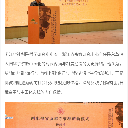
浙江省社科院哲学研究所所长、浙江省宗教研究中心主任陈永革深
入阐述了佛教中国化的时代内涵与制度建设的历史脉络。他认为，
从
律制
到
律行
、
僧制
到
僧行
、
教制
到
佛行
的演进，正是
“
”
“
”
“
”
“
”
“
”
“
”
佛教制度逐渐转向社会化实践规范的过程，深刻反映了佛教制度自
我变革与中国化实践的内在逻辑。