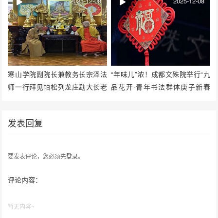
2025-12-08
2025-12-08
寒山学院副院长兼教务长宗泽法
“年味儿”浓！成都文殊院举行“九
师一行拜见帕松列龙庄勐大长老
品花开·青年书法群体庚子新春
并与云南佛学院西双版纳分院座
展”
谈
发表回复
要发表评论，您必须先
登录
。
评论内容：
暂无内容~