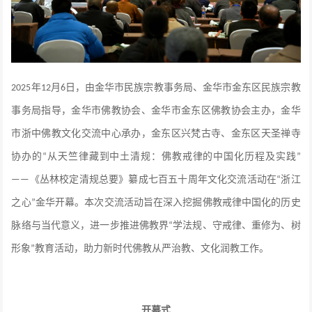
年
月
日，由金华市民族宗教事务局、金华市金东区民族宗教
2025
12
6
事务局指导，金华市佛教协会、金华市金东区佛教协会主办，金华
市浙中佛教文化交流中心承办，金东区兴梵古寺、金东区天圣禅寺
协办的
从天竺律藏到中土清规：佛教戒律的中国化历程及实践
“
”
《丛林校定清规总要》纂成七百五十周年文化交流活动在
浙江
——
“
之心
金华开幕。本次交流活动旨在深入挖掘佛教戒律中国化的历史
”
脉络与当代意义，进一步推进佛教界
学法规、守戒律、重修为、树
“
形象
教育活动，助力新时代佛教从严治教、文化润教工作。
”
开幕式