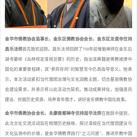
金华市佛教协会监事长、金东区佛教协会会长、金东区龙盘寺住持
昌乐法师
首先致欢迎辞。昌乐法师回顾了
年前惟勉禅师在金东后
750
湖寺纂修《丛林校定清规总要》的历史，指出该典籍是佛教戒律中
国化的重要里程碑，其
参异存同
的智慧至今仍具指导意义。他表
“
”
示，本次活动紧扣当代僧团治理与文化润教主题，切合基层佛教协
会建设需求，并表示将以此活动为契机，推动成果转化，加强道风
建设、挖掘历史资源、培养青年僧才，讲好金东佛教中国化故事。
金华市佛教协会会长、永康南都禅寺住持润华法师
在致辞中提到，
此次文化交流活动旨在梳理历史脉络、探讨清规在当代僧团建设与
文化弘扬中的价值，是金华佛教界践行
之江问道
、推进宗教中国
“
”