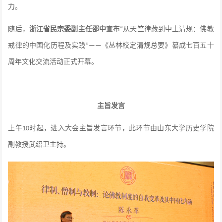
力。
随后，
浙江省民宗委副主任邵中
宣布
从天竺律藏到中土清规：佛教
“
戒律的中国化历程及实践
《丛林校定清规总要》纂成七百五十
”——
周年文化交流活动正式开幕。
主旨发言
上午
时起，进入大会主旨发言环节
，此
环节由山东大学历史学院
10
副教授武绍卫主持
。