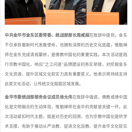
中共金华市金东区委常委、统战部部长周咸超
在致辞中提到，金东
不仅承担着新时代发展使命，也拥有深厚的历史文化底蕴，惟勉禅
师在金东完成清规纂修，是佛教中国化的重要实践。本次活动是践
行宗教中国化、响应
之江问道
品牌建设的务实举措，对挖掘金东
“
”
文化资源、提升区域文化软实力具有重要意义。他表示将持续支持
此类文化活动，让传统文化赋能区域发展。
金华市委统战部部务会议成员徐允伟
在致辞中强调，佛教戒律中国
化是文明融合的生动体现，惟勉禅师在金华的贡献是关键一环。此
次活动紧扣时代主题，既是对历史的回溯，也为宗教中国化提供学
术支撑，有助于推动从严治教、促进文化润教、提升金华文化软实