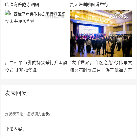
临珠海普陀寺调研
责人培训班圆满举行
2023-06-26
2023-06-26
广西桂平市佛教协会举行升国旗
“大千世界，自然之光”徐伟军大
仪式 共迎70华诞
师名石雕刻展在上海玉佛禅寺开
幕
发表回复
要发表评论，您必须先
登录
。
评论内容：