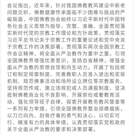
会议指出，近年来，针对我国佛教教风建设中新老
问题交织，佛教健康传承面临不少困难与挑战的严
峻局面，中国佛教协会始终以习近平新时代中国特
色社会主义思想为指导，完整、准确、全面贯彻落
实新时代党的宗教工作理论和方针政策，贯彻落实
习近平总书记关于宗教工作的重要论述和党中央关
于宗教工作的决策部署，贯彻落实两次全国宗教工
作会议精神，将全面从严治教作为重中之重，引领
全国佛教界增强忧患意识，发扬自省精神，增强全
面从严治教的思想自觉和内生动力。开展了包括修
订和制定规章制度、完善教职人员准入退出和奖惩
机制、规范佛事活动和场所设立牌位等宗教服务、
坚持规范传戒、建立违规犯戒人员通报制度、坚决
抵制佛教商业化不良影响、开展崇俭戒奢教育活
动、强化领导班子自律、探索开展教务教风督查等
一系列有力举措，引领全国佛教界整治顽瘴痼疾，
以刀刃向内、刮骨疗毒的勇气和决心，以切实可
行、精准有力的具体举措，认真贯彻落实党和政府
关于全面从严治教的要求和决策部署。