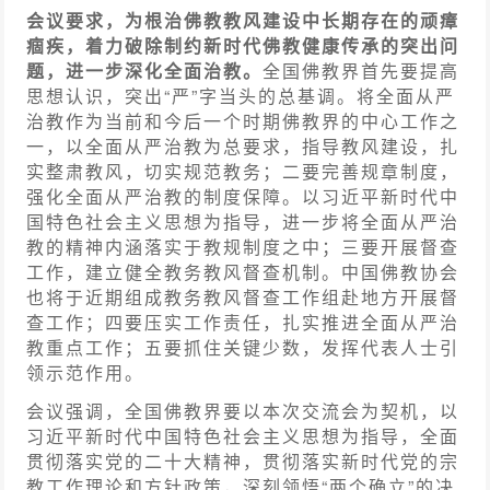
会议要求，为根治佛教教风建设中长期存在的顽瘴
痼疾，着力破除制约新时代佛教健康传承的突出问
题，进一步深化全面治教。
全国佛教界首先要提高
思想认识，突出“严”字当头的总基调。将全面从严
治教作为当前和今后一个时期佛教界的中心工作之
一，以全面从严治教为总要求，指导教风建设，扎
实整肃教风，切实规范教务；二要完善规章制度，
强化全面从严治教的制度保障。以习近平新时代中
国特色社会主义思想为指导，进一步将全面从严治
教的精神内涵落实于教规制度之中；三要开展督查
工作，建立健全教务教风督查机制。中国佛教协会
也将于近期组成教务教风督查工作组赴地方开展督
查工作；四要压实工作责任，扎实推进全面从严治
教重点工作；五要抓住关键少数，发挥代表人士引
领示范作用。
会议强调，全国佛教界要以本次交流会为契机，以
习近平新时代中国特色社会主义思想为指导，全面
贯彻落实党的二十大精神，贯彻落实新时代党的宗
教工作理论和方针政策，深刻领悟“两个确立”的决