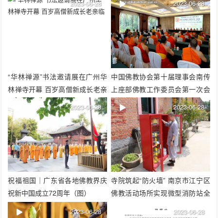
2023-06-28
2023-06-28
“华林禅源”书法邀请展在广州华
中国佛教协会第十届理事会南传
林禅寺开幕 百岁高僧新成长老亲
上座部佛教工作委员会第一次会
临
议在西双版纳召开
2023-06-28
2023-06-28
祝福祖国｜广东省各地佛教界庆
寺院筑起“防火墙” 南京市江宁区
祝新中国成立72周年（图）
佛教活动场所实现微型消防站全
覆盖
2023-06-28
2023-06-28