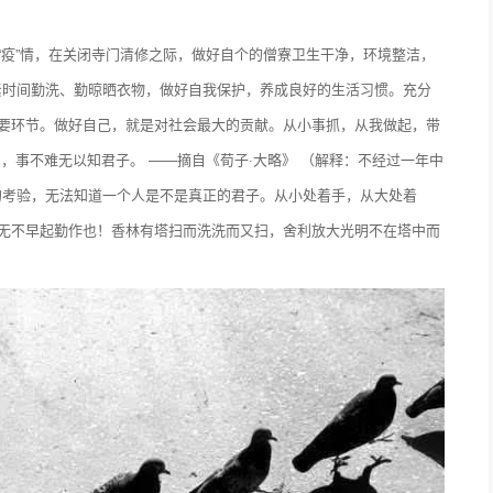
“疫”情，在关闭寺门清修之际，做好自个的僧寮卫生干净，环境整洁，
紧时间勤洗、勤晾晒衣物，做好自我保护，养成良好的生活习惯。充分
重要环节。做好自己，就是对社会最大的贡献。从小事抓，从我做起，带
柏，事不难无以知君子。 ——摘自《荀子·大略》 （解释：不经过一年中
的考验，无法知道一个人是不是真正的君子。从小处着手，从大处着
，无不早起勤作也！香林有塔扫而洗洗而又扫，舍利放大光明不在塔中而