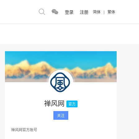
登录
注册
简体
|
繁体
禅风网
官方
关注
禅风网官方账号