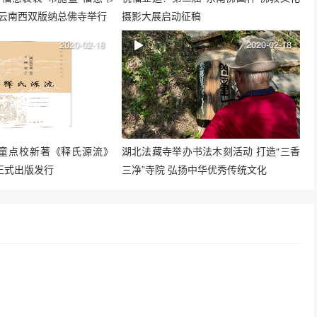
在云南西双版纳总佛寺举行
摄影大展启动征稿
2020-02-18
2020-02-18
童点校新著《释氏源流》
湖北法藏寺举办书法木刻活动 打造“三香
正式出版发行
三净”寺院 弘扬中华优秀传统文化