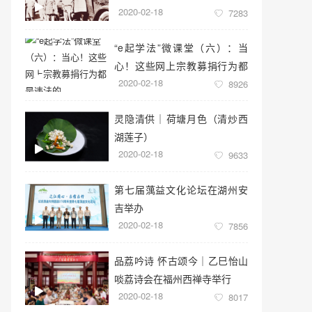
2020-02-18
7283
“e起学法”微课堂（六）：当
心！这些网上宗教募捐行为都
2020-02-18
是违法的
8926
灵隐清供｜​荷塘月色（清炒西
湖莲子）
2020-02-18
9633
第七届蕅益文化论坛在湖州安
吉举办
2020-02-18
7856
品荔吟诗 怀古颂今｜乙巳怡山
啖荔诗会在福州西禅寺举行
2020-02-18
8017