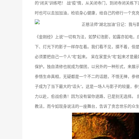
的“闭关”训练吧！ 战“疫”情，从关闭寺门，到闭寺闭关练
时也可以去加加油，检验身心健康，给自己的修行一个充
《金刚经》上说“一切有为法，如梦幻泡影，如露亦如电，
下、灯光下的影子一样存在着。我们看不见，摸不着，但
必须要把自己一个人“宅”起来。 呆在家里头“宅”起来才
保护。独自清修也就成为僧团，以另外的一种形式，来展示
参悟生命真相，无疑都是一个不二的话题，不悟无禅，参
子成为了当下最大的“话头”。这是一场人与影子的较量，
力以赴，愈战愈勇！因为没有留你退路，已是别无选择。 
教法，而今如现身说法的一座舞台，告诉了贪恋世乐的众