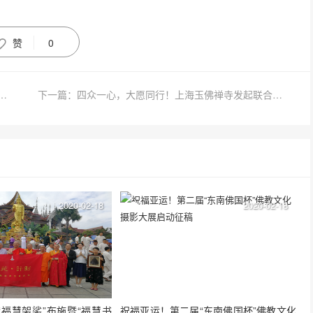
赞
0
发布“八愿”祈福文：祈愿疫病早除，国运昌隆，世界安宁
下一篇：四众一心，大愿同行！上海玉佛禅寺发起联合捐赠，大批抗疫医疗物资已送到一线
2020-02-18
2020-02-18
“福慧袈裟”布施暨“福慧书
祝福亚运！第二届“东南佛国杯”佛教文化