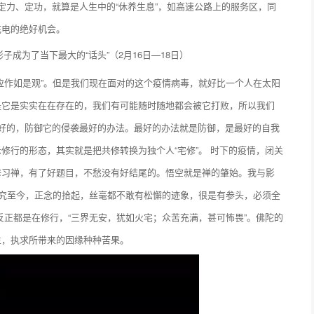
下定力、定功，就算是人生中的“休养生息”，如高速公路上的服务区，同
充电的绝好机会。
应作如是观”。但是我们现在面对的这个疫情病毒，就好比一个人在太阳
是它是实实在在存在的，我们有可能随时随地都会被它打败，所以我们
是最好的，防御它的侵袭最好的办法。最好的办法就是防御，是最好的自我
修行的形态，其实就是把共修转换为独个人“宅修”。 时下的疫情，闭关
修习禅，有了好题目，不愁没有好结尾的。悟空就是禅的肇始。我与影
参究至今，正念的拾起，丝毫都不敢有松懈的迹象，很是有参头，必须全
反正都是在修行，“三界无安，犹如火宅；众苦充满，甚可怖畏”。佛陀的
生，执求所带来的因缘种种苦果。