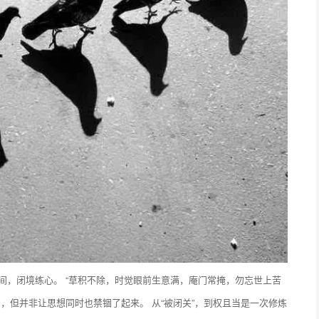
之间，闭境练心。 “草积不除，时觉眼前生意满，庵门常掩，勿忘世上苦
了，但并非让思想同时也禁锢了起来。 从“被闭关”，到权且当是一次修炼