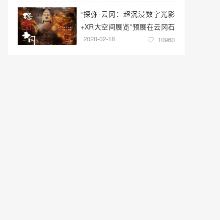
“探弥·云冈：超沉浸数字光影
+XR大空间展览”预展在云冈石
2020-02-18
窟云冈美术馆启幕
10960