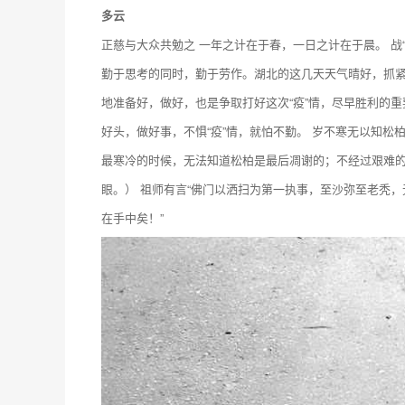
多云
正慈与大众共勉之 一年之计在于春，一日之计在于晨。 战
勤于思考的同时，勤于劳作。湖北的这几天天气晴好，抓
地准备好，做好，也是争取打好这次“疫”情，尽早胜利的
好头，做好事，不惧“疫”情，就怕不勤。 岁不寒无以知松
最寒冷的时候，无法知道松柏是最后凋谢的；不经过艰难
眼。） 祖师有言“佛门以洒扫为第一执事，至沙弥至老秃
在手中矣！”