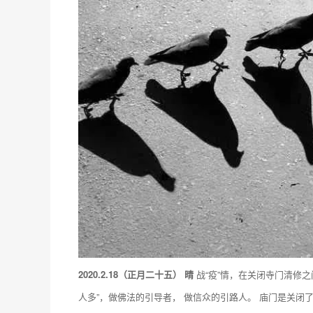
2020.2.18（正月二十五）
晴
战“疫”情，在关闭寺门清修
人多”，做佛法的引导者， 做信众的引路人。 庙门是关闭