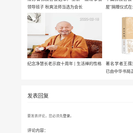
领导班子 秋爽法师当选为会长
屋”捐赠仪式
2020-02-18
纪念净慧长老示寂十周年 | 生活禅的性格
著名学者王孺
已由中华书局
发表回复
要发表评论，您必须先
登录
。
评论内容：