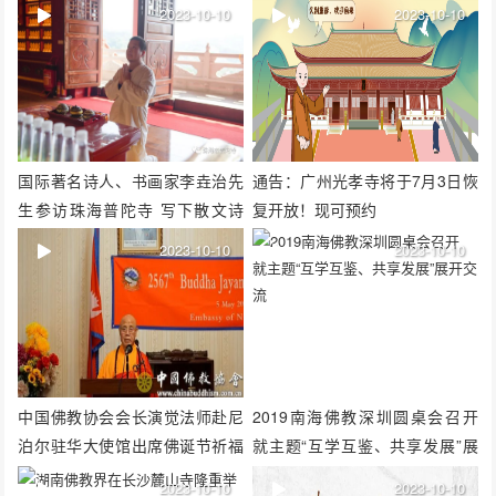
2023-10-10
2023-10-10
国际著名诗人、书画家李垚治先
通告：广州光孝寺将于7月3日恢
生参访珠海普陀寺 写下散文诗
复开放！现可预约
《书 僧》留住法喜
2023-10-10
2023-10-10
中国佛教协会会长演觉法师赴尼
2019南海佛教深圳圆桌会召开
泊尔驻华大使馆出席佛诞节祈福
就主题“互学互鉴、共享发展”展
活动
开交流
2023-10-10
2023-10-10