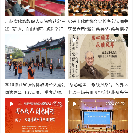
吉林省佛教教职人员资格认定考
绍兴市佛教协会会长净芳法师荣
试（延边、白山地区）顺利举行
获第六届“浙江慈善奖•慈善楷模
奖”
2024-09-22
2024-09-22
2019浙江省汉传佛教讲经交流会
“慈心翰墨，永续风华”，各界人
圆满落幕 正心法师、常度法师、
士以一场书画展纪念赵朴初先生
正信法师荣获一等奖
逝世廿五周年
2024-09-22
2024-09-22