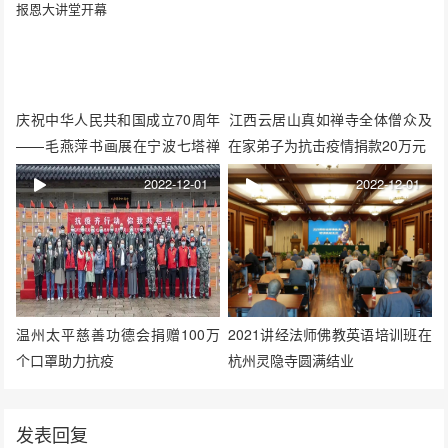
庆祝中华人民共和国成立70周年
​江西云居山真如禅寺全体僧众及
——毛燕萍书画展在宁波七塔禅
在家弟子为抗击疫情捐款20万元
寺报恩大讲堂开幕
2022-12-01
2022-12-01
温州太平慈善功德会捐赠100万
2021讲经法师佛教英语培训班在
个口罩助力抗疫
杭州灵隐寺圆满结业
发表回复