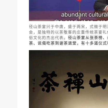
径山茶宴兴于中唐，盛于两宋，式微于明
会，是独特的以茶敬客的庄重传统茶宴礼
俗文化的杰出代表。
径山茶宴从张茶榜、
茶、说偈吃茶到谢茶退堂，有十多道仪式