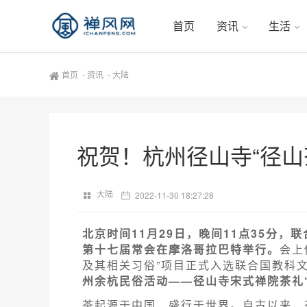
首页
资讯
生活
首页
-
资讯
-
大陆
祝贺！杭州径山寺“径山
大陆
2022-11-30 18:27:28
北京时间11月29日，晚间11点35分
第十七届常会在摩洛哥拉巴特举行。
会上
及其相关习俗”项目正式入选联合国教科
州余杭民俗活动——径山寺宋式禅院茶礼
茶起源于中国，盛行于世界。自古以来，