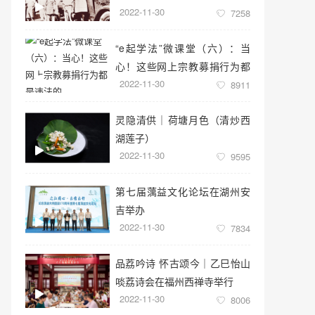
2022-11-30
7258
“e起学法”微课堂（六）：当
心！这些网上宗教募捐行为都
2022-11-30
是违法的
8911
灵隐清供｜​荷塘月色（清炒西
湖莲子）
2022-11-30
9595
第七届蕅益文化论坛在湖州安
吉举办
2022-11-30
7834
品荔吟诗 怀古颂今｜乙巳怡山
啖荔诗会在福州西禅寺举行
2022-11-30
8006