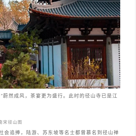
茶”蔚然成风，茶宴更为盛行。此时的径山寺已是江
南宋径山图
社会追捧，陆游、苏东坡等名士都曾慕名到径山禅