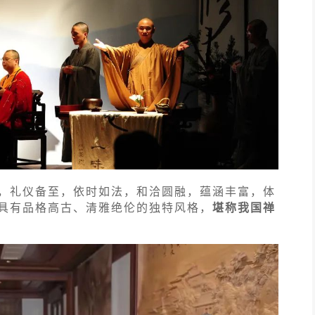
，礼仪备至，依时如法，和洽圆融，蕴涵丰富，体
具有品格高古、清雅绝伦的独特风格，
堪称我国禅