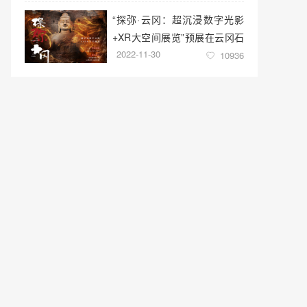
“探弥·云冈：超沉浸数字光影
+XR大空间展览”预展在云冈石
2022-11-30
窟云冈美术馆启幕
10936