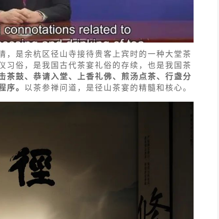
清，是余杭区径山寺接待贵客上宾时的一种大堂茶
仪习俗，是我国古代茶宴礼俗的存续，也是我国茶
击茶鼓、恭请入堂、上香礼佛、煎汤点茶、行盏分
程序。
以茶参禅问道，是径山茶宴的精髓和核心。