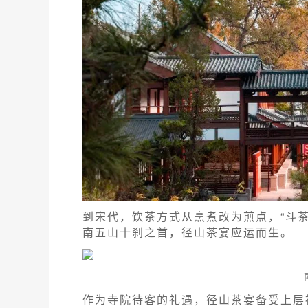
到宋代，饮茶方式从烹煮改为煎点，“斗
南五山十刹之首，径山茶宴应运而生。
作为寺院待客的礼遇，径山茶宴备受上层