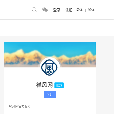
登录
注册
简体
|
繁体
禅风网
官方
关注
禅风网官方账号