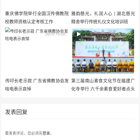
重庆佛学院举行全国汉传佛教院
雅韵慈光，礼润人心 | 湖北慈光
校教师资格认定考核工作
精舍举行传统礼仪文化培训班
2019-10-02
2019-10-02
​传印长老示寂 广东省佛教协会发
第三届南山素食文化节在福建广
唁电表示哀悼
化寺举行 六千余素食爱好者点头
称好
发表回复
要发表评论，您必须先
登录
。