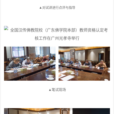
▲对
试讲
进行点评与指导
笔试
现场
▲