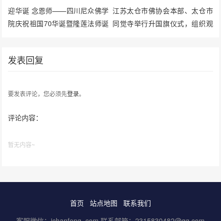
迎华诞 念恩师——四川尼众佛学
江苏太仓市佛协会本部、太仓市
院庆祝祖国70华诞暨隆莲法师诞
同觉寺举行升国旗仪式，组织观
辰110周年纪念活动圆满
看庆祝中国共产党成立100周年
大会直播
发表回复
要发表评论，您必须先
登录
。
评论内容：
暂无内容~
首页
站点地图
联系我们
客服微信：ichanfeng_com 联系邮箱：2315830482@qq.com