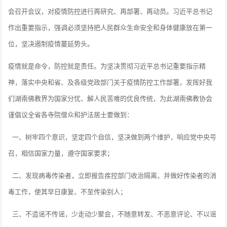
会召开会议，对疫情防控进行再研究、再部署、再动员。习近平总书记
作出重要指示，强调必须坚持把人民群众生命安全和身体健康放在第一
位，坚决遏制疫情蔓延势头。
疫情就是命令，防控就是责任。为坚决贯彻习近平总书记重要指示精
神，落实中央和省、及各级党政部门关于疫情防控工作部署，发挥好我
们湖南佛教界为国家分忧、解人民苦难的优良传统，为此湖南佛教协会
谨倡议全省各寺院僧众和护法居士要做到：
一、树牢四个意识，坚定四个自信，坚决做到两个维护，响应党中央号
召，相信国家力量，遵守国家要求；
二、发现病毒传染者，立即报告疾控部门收治隔离，并做好传染者的消
毒工作，使其早日康复、不至传染别人；
三、不造谣不传谣，少走动少聚会，不随意转发、不恶意评论、不以谣