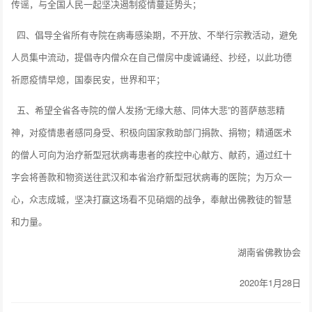
传谣，与全国人民一起坚决遏制疫情蔓延势头；
四、倡导全省所有寺院在病毒感染期，不开放、不举行宗教活动，避免
人员集中流动，提倡寺内僧众在自己僧房中虔诚诵经、抄经，以此功德
祈愿疫情早熄，国泰民安，世界和平；
五、希望全省各寺院的僧人发扬“无缘大慈、同体大悲”的菩萨慈悲精
神，对疫情患者感同身受、积极向国家救助部门捐款、捐物；精通医术
的僧人可向为治疗新型冠状病毒患者的疾控中心献方、献药，通过红十
字会将善款和物资送往武汉和本省治疗新型冠状病毒的医院；为万众一
心，众志成城，坚决打赢这场看不见硝烟的战争，奉献出佛教徒的智慧
和力量。
湖南省佛教协会
2020年1月28日