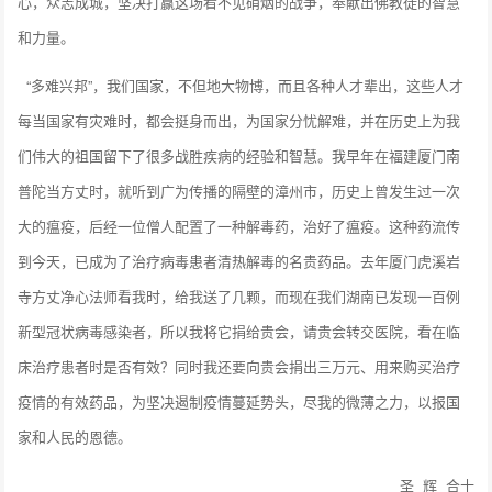
心，众志成城，坚决打赢这场看不见硝烟的战争，奉献出佛教徒的智慧
和力量。
“多难兴邦”，我们国家，不但地大物博，而且各种人才辈出，这些人才
每当国家有灾难时，都会挺身而出，为国家分忧解难，并在历史上为我
们伟大的祖国留下了很多战胜疾病的经验和智慧。我早年在福建厦门南
普陀当方丈时，就听到广为传播的隔壁的漳州市，历史上曾发生过一次
大的瘟疫，后经一位僧人配置了一种解毒药，治好了瘟疫。这种药流传
到今天，已成为了治疗病毒患者清热解毒的名贵药品。去年厦门虎溪岩
寺方丈净心法师看我时，给我送了几颗，而现在我们湖南已发现一百例
新型冠状病毒感染者，所以我将它捐给贵会，请贵会转交医院，看在临
床治疗患者时是否有效？同时我还要向贵会捐出三万元、用来购买治疗
疫情的有效药品，为坚决遏制疫情蔓延势头，尽我的微薄之力，以报国
家和人民的恩德。
圣 辉 合十