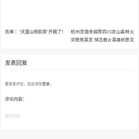
农禅｜ “天童山明前茶”开摘了！
杭州灵隐寺超荐四川凉山森林火
灾牺牲英灵 悼念救火英雄祈愿灾
难平息
发表回复
要发表评论，您必须先
登录
。
评论内容：
暂无内容~