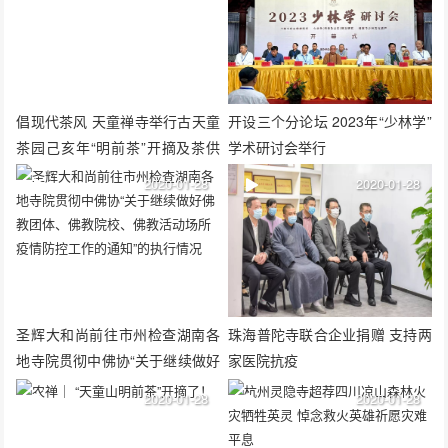
倡现代茶风 天童禅寺举行古天童
开设三个分论坛 2023年“少林学”
茶园己亥年“明前茶”开摘及茶供
学术研讨会举行
仪式
2020-01-28
2020-01-28
圣辉大和尚前往市州检查湖南各
珠海普陀寺联合企业捐赠 支持两
地寺院贯彻中佛协“关于继续做好
家医院抗疫
佛教团体、佛教院校、佛教活动
2020-01-28
2020-01-28
场所疫情防控工作的通知”的执行
情况