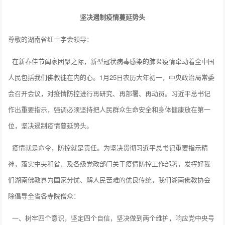
坚决遏制疫情蔓延势头
尊敬的湖南省红十字会领导：
在新春佳节阖家团聚之际，新型冠状病毒感染的肺炎疫情牵动着全中国
人民包括我们佛教徒在内的心。1月25日农历大年初一，中央政治局常委
会召开会议，对疫情防控进行再研究、再部署、再动员。习近平总书记
作出重要指示，强调必须坚持把人民群众生命安全和身体健康放在第一
位，坚决遏制疫情蔓延势头。
疫情就是命令，防控就是责任。为坚决贯彻习近平总书记重要指示精
神，落实中央和省、及各级党政部门关于疫情防控工作部署，发挥好我
们湖南佛教界为国家分忧、解人民苦难的优良传统，我们湖南佛教协会
除倡导全省各寺院僧众：
一、树牢四个意识，坚定四个自信，坚决做到两个维护，响应党中央号