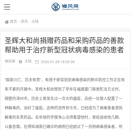
首页
-
资讯
-
大陆
圣辉大和尚捐赠药品和采购药品的善款
帮助用于治疗新型冠状病毒感染的患者
禅风网
大陆
2020-01-28 18:29:36
“国家兴亡、匹夫有责”，有感于新型冠状病毒感染的肺炎防控工作正在有
条不紊的开展中。圣辉大和尚想到了早年在福建厦门南普陀当方丈时，
隔壁的漳州市，历史上曾发生过一次大的瘟疫，后经一位僧人配置了一
种解毒药，治好了瘟疫。这种药流传到今天，已经成为了病毒患者清热
解毒的名贵药品。去年他的学僧净心法师看望他时，曾经送给他几颗、
以备急需。在得知湖南已确诊的病例已经超过了一百例病毒感染者，所