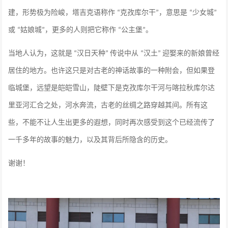
建，形势极为险峻，塔吉克语称作
克孜库尔干
，意思是
少女城
“
”
“
”
或
姑娘城
，更多的人则把它称作
公主堡
。
“
”
“
”
当地人认为，这就是
汉日天种
传说中从
汉土
迎娶来的新娘曾经
“
”
“
”
居住的地方。也许这只是对古老的神话故事的一种附会，但如果登
临城堡，远望是皑皑雪山，陡壁下是克孜库尔干河与喀拉秋库尔达
里亚河汇合之处，河水奔流，古老的丝绸之路穿越其间。所有这
些，不能不让人生出更多的遐想，同时再次感受到这个已经流传了
一千多年的故事的魅力，以及其背后所隐含的历史。
谢谢！