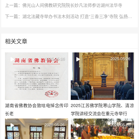
上一篇：佛光山人间佛教研究院院长妙凡法师参访湖州法华寺
下一篇：湖北法藏寺举办书法木刻活动 打造“三香三净”寺院 弘扬中华优秀传统文化
相关文章
2025-05-26
2025-05-26
湖南省佛教协会致唁电悼念传印
2025江苏佛学院寒山学院、清凉
长老
学院讲经交流会在重元寺举行
2025-05-26
2025-05-26