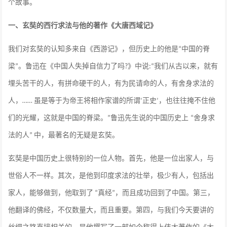
个故事。
一、玄奘的西行求法与他的著作《大唐西域记》
我们对玄奘的认知多来自《西游记》，但历史上的他是
中国的脊
“
梁
。鲁迅在《中国人失掉自信力了吗
》中说
我们从古以来，就有
”
?
:“
埋头苦干的人，有拼命硬干的人，有为民请命的人，有舍身求法的
人，
虽是等于为帝王将相作家谱的所谓
正史
，也往往掩不住他
……
‘
’
们的光耀，这就是中国的脊梁。
鲁迅先生说的中国历史上
舍身求
”
“
法的人
中，最著名的无疑是玄奘。
”
玄奘是中国历史上很特别的一位人物。首先，他是一位出家人，与
世俗人不一样。其次，是他到印度求法的壮举，极少有人，包括出
家人，能够做到，他取到了
真经
，而且成功回到了中国。第三，
“
”
他翻译的佛经，不仅数量大，而且重要。第四，与我们今天要讲的