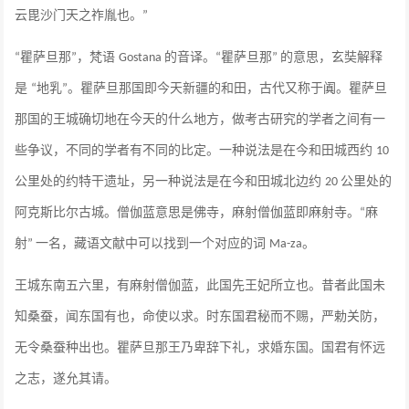
云毘沙门天之祚胤也。
”
瞿萨旦那
，梵语
的音译。
瞿萨旦那
的意思，玄奘解释
“
”
Gostana
“
”
是
地乳
。瞿萨旦那国即今天新疆的和田，古代又称于阗。瞿萨旦
“
”
那国的王城确切地在今天的什么地方，做考古研究的学者之间有一
些争议，不同的学者有不同的比定。一种说法是在今和田城西约
10
公里处的约特干遗址，另一种说法是在今和田城北边约
公里处的
20
阿克斯比尔古城。僧伽蓝意思是佛寺，麻射僧伽蓝即麻射寺。
麻
“
射
一名，藏语文献中可以找到一个对应的词
。
”
Ma-za
王城东南五六里，有麻射僧伽蓝，此国先王妃所立也。昔者此国未
知桑蚕，闻东国有也，命使以求。时东国君秘而不赐，严勅关防，
无令桑蚕种出也。瞿萨旦那王乃卑辞下礼，求婚东国。国君有怀远
之志，遂允其请。