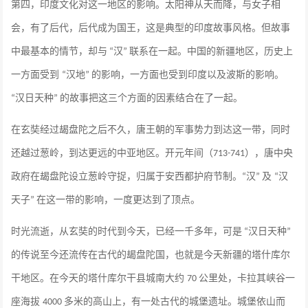
第四，印度文化对这一地区的影响。太阳神从天而降，与女子相
会，有了后代，后代成为国王，这是典型的印度故事风格。但故事
中最基本的情节，却与
汉
联系在一起。中国的新疆地区，历史上
“
”
一方面受到
汉地
的影响，一方面也受到印度以及波斯的影响。
“
”
汉日天种
的故事把这三个方面的因素结合在了一起。
“
”
在玄奘经过朅盘陀之后不久，唐王朝的军事势力到达这一带，同时
还越过葱岭，到达更远的中亚地区。开元年间（
），唐中央
713-741
政府在朅盘陀设立葱岭守捉，归属于安西都护府节制。
汉
及
汉
“
”
“
天子
在这一带的影响，一度更达到了顶点。
”
时光流逝，从玄奘的时代到今天，已经一千多年，可是
汉日天种
“
”
的传说至今还流传在古代的朅盘陀国，也就是今天新疆的塔什库尔
干地区。在今天的塔什库尔干县城南大约
公里处，卡拉其峡谷一
70
座海拔
多米的高山上，有一处古代的城堡遗址。城堡依山而
4000