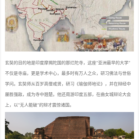
玄奘的目的地是印度摩揭陀国的那烂陀寺，这座
亚洲最早的大学
“
”
不仅是寺庙，更是学术中心，最多时有万人之众，研习佛法与世俗
学问。玄奘师从百岁高僧戒贤，研习《瑜伽师地论》，并在辩经中
屡胜强敌，成为寺中翘楚。他还周游印度五部，在曲女城辩论大会
上，以
无人能破
的辩才震惊诸国。
“
”