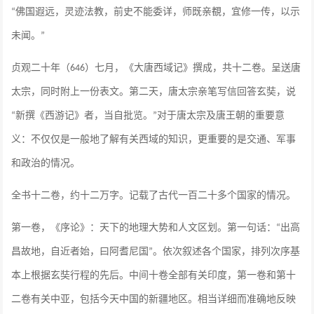
佛国遐远，灵迹法教，前史不能委详，师既亲覩，宜修一传，以示
“
未闻。
”
贞观二十年（
）七月，《大唐西域记》撰成，共十二卷。呈送唐
646
太宗，同时附上一份表文。第二天，唐太宗亲笔写信回答玄奘，说
新撰《西游记》者，当自批览。
对于唐太宗及唐王朝的重要意
“
”
义：不仅仅是一般地了解有关西域的知识，更重要的是交通、军事
和政治的情况。
全书十二卷，约十二万字。记载了古代一百二十多个国家的情况。
第一卷，《序论》：天下的地理大势和人文区划。第一句话：
出高
“
昌故地，自近者始，曰阿耆尼国
。依次叙述各个国家，排列次序基
”
本上根据玄奘行程的先后。中间十卷全部有关印度，第一卷和第十
二卷有关中亚，包括今天中国的新疆地区。相当详细而准确地反映