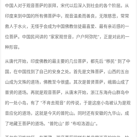
中国人对于观音菩萨的崇拜，宋代以后深入到社会的各个阶层。从
印度来到中国的所有佛菩萨中，观音温柔而善良，无限慈悲，常常
救人于水火，无怪乎会成为中国佛教信徒最喜爱、最有亲近感的一
位菩萨。中国民间讲的
家家观世音，户户阿弥陀
，正是对此的一
“
”
种形容。
从唐代开始，印度佛教的最主要的几位菩萨，都先后
移民
到了中
“
”
国，在中国找到了自己的安身之处。首先是文殊菩萨，山西的五台
山成为文殊的道场，佛教至今很盛。其次是普贤菩萨，峨眉山成了
普贤的道场。再就是观音菩萨，从唐末开始，浙江东海舟山群岛中
的一处小岛，有了
不肯去观音
的传说，于是这座小岛被认为是观
“
”
音应化的道场，这就是今天的普陀山。同时还有安徽的九华山，成
了地藏王菩萨的道场。
普陀山
即
布呾洛迦山
。
“
”
“
”