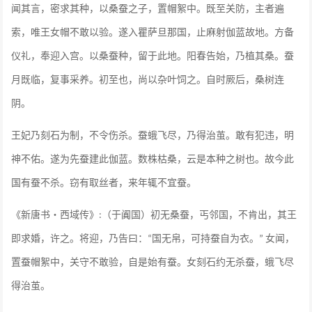
闻其言，密求其种，以桑蚕之子，置帽絮中。既至关防，主者遍
索，唯王女帽不敢以验。遂入瞿萨旦那国，止麻射伽蓝故地。方备
仪礼，奉迎入宫。以桑蚕种，留于此地。阳春告始，乃植其桑。蚕
月既临，复事采养。初至也，尚以杂叶饲之。自时厥后，桑树连
阴。
王妃乃刻石为制，不令伤杀。蚕蛾飞尽，乃得治茧。敢有犯违，明
神不佑。遂为先蚕建此伽蓝。数株枯桑，云是本种之树也。故今此
国有蚕不杀。窃有取丝者，来年辄不宜蚕。
《新唐书・西域传》
（于阗国）初无桑蚕，丐邻国，不肯出，其王
:
即求婚，许之。将迎，乃告曰：
国无帛，可持蚕自为衣。
女闻，
“
”
置蚕帽絮中，关守不敢验，自是始有蚕。女刻石约无杀蚕，蛾飞尽
得治茧。