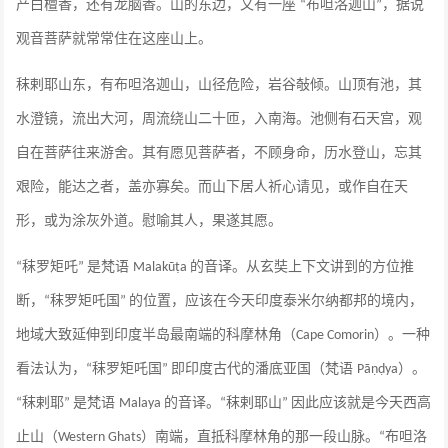
产白檀香，还有龙脑香。山的东边，又有一座
布呾洛迦山
，据说
“
”
观音菩萨就常常住在这座山上。
秣剌耶山东，有布呾洛迦山，山径危险，岩谷敧倾。山顶有池，其
水澄镜，流出大河，周流绕山二十匝，入南海。池侧有石天宫，观
自在菩萨往来游舍。其有愿见菩萨者，不顾身命，历水登山，忘其
艰险，能达之者，盖亦寡矣。而山下居人祈心请见，或作自在天
形，或为涂灰外道。慰喻其人，果遂其愿。
秣罗矩吒
是梵语
的音译。从玄奘上下文讲到的方位推
“
”
Malakūṭa
断，
秣罗矩吒国
的位置，应该在今天印度泰米尔纳都邦的境内，
“
”
地域大致延伸到印度半岛最南端的科摩林角（
）。一种
Cape Comorin
看法认为，
秣罗矩吒国
即印度古代的潘底亚国（梵语
）。
“
”
Pāṇḍya
秣剌耶
是梵语
的音译。
秣剌耶山
因此应该就是今天西高
“
”
Malaya
“
”
止山（
）南端，直抵科摩林角的那一段山脉。
布呾洛
Western Ghats
“