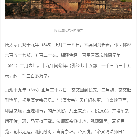
图说
摩揭陀国烂陀寺
:
唐太宗贞观十九年（
）正月二十四日，玄奘回到长安。带回佛经
645
六百五十七部，五百二十夹。翻译佛经，直至唐高宗麟德元年
（
）二月去世。十九年间翻译出佛经七十五部，一千三百三十五
664
卷，约一千三百多万字。
贞观十九年（
）正月二十四日，玄奘回到长安。二月初，玄奘赶
645
到洛阳，接受唐太宗召见。
（唐太宗）因广问彼事。自雪岭已西，
“
印度之境，玉烛和气，物产风俗，八王故迹，四佛遗踪，并博望之
所不传，班、马无得而载。法师既亲游其地，观觌疆邑，耳闻目
览，记忆无遗，随问酬对，皆有条理。帝大悦。
帝又谓法师曰：
”