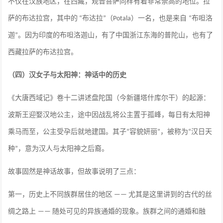
不仅在汉族地区，在西藏，观音菩萨同样有着非常崇高的地位。拉
萨的布达拉宫，其中的
布达拉
（
）一名，也是来自
布呾洛
“
”
Potala
“
迦
。因为印度的布呾洛迦山，有了中国浙江东海的普陀山，也有了
”
西藏拉萨的布达拉宫。
（四）汉女子与太阳神：神话中的历史
《大唐西域记》卷十二讲述盘陀国（今新疆塔什库尔干）的起源：
波斯王迎娶汉地公主，途中因战乱将公主置于孤峰，每日有太阳神
乘马而至，公主受孕后就地建国。其子
容貌妍丽
，被称为
汉日天
“
”
“
种
，意为汉人与太阳神之后裔。
”
故事固然是神话故事，但故事说明了三点：
第一，历史上不同族群居住的地区
尤其是这里讲到的古代的丝
——
绸之路上
随处可见的异族通婚的现象。族群之间的通婚和融
——