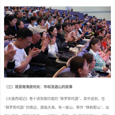
（三）观音南海居何处：布呾洛迦山的故事
《大唐西域记》卷十讲到南印度的
秣罗矩吒国
，其中说到，在
“
”
秣罗矩吒国
的南边，面临大海，有一座山，称作
秣剌耶山
，出
“
”
“
”