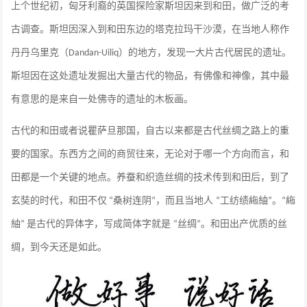
上个世纪初，匈牙利裔的英国探险家斯坦因来到和田，做广泛的考
古调查。斯坦因深入到和田东边的塔克拉玛干沙漠，在当地人称作
丹丹乌里克（
）的地方，发现一大片古代居民的遗址。
Dandan-Uiliq
斯坦因在这处遗址发掘出大量古代的物品，有佛像和神像，其中最
有意思的是来自一处佛寺的遗址的木板画。
古代的和田或者说瞿萨旦那国，自古以来都是古代丝绸之路上的重
要的国家。东西方之间的商贸往来，无论对于哪一个方向而言，和
田都是一个关键的地点。养蚕和织造丝绸的技术传到和田后，到了
玄奘的时代，和田不仅
桑树连阴
，而且当地人
工纺绩絁紬
。
絁
“
”
“
”
“
紬
是古代的异体字，写成简体字就是
丝绸
。和田出产优质的丝
”
“
”
绸，到今天还是如此。