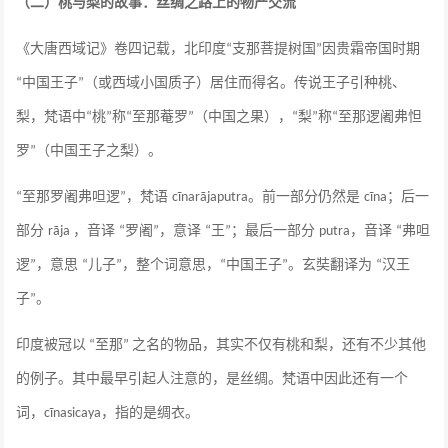
（二）桃与梨的故事：丝绸之路上的物产交流
《大唐西域记》卷四记载，北印度
支那菩提树国
因贵霜帝国时期
“
”
中国王子
（或西域小国质子）居住而得名。传说王子引种桃、
“
”
梨，梵语中
桃
称
至那菴罗
（中国之果），
梨
称
至那逻阇弗怛
“
”
“
”
“
”
“
罗
（中国王子之梨）。
”
至那罗阇弗呾逻
，梵语
。前一部分仍然是
；后一
“
”
cīnarājaputra
cīna
部分
，音译
罗阇
，意译
王
；最后一部分
，音译
弗呾
rāja
“
”
“
”
putra
“
逻
，意思
儿子
，整个词意思，
中国王子
。玄奘翻译为
汉王
”
“
”
“
”
“
子
。
”
印度被冠以
至那
之名的物品，其实不仅有桃和梨，还有不少其他
“
”
的例子。其中最早引起人注意的，是丝绸。梵语中因此还有一个
词，
，指的是绸衣。
cīnasicaya