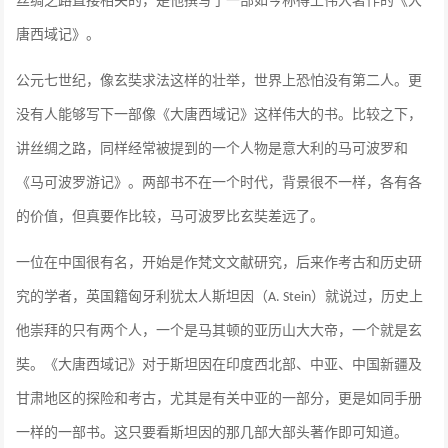
丝绸之路直接相关的，是他撰写了一部如今称得上伟大著作的《大
唐西域记》。
公元七世纪，像玄奘求法这样的壮举，世界上恐怕没有第二人。更
没有人能够写下一部像《大唐西域记》这样伟大的书。比较之下，
讲丝绸之路，同样经常被提到的一个人物是意大利的马可波罗和
《马可波罗游记》。两部书不在一个时代，背景很不一样，各有各
的价值，但真要作比较，马可波罗比玄奘差远了。
一位在中国很有名，开始是作梵文文献研究，后来作考古和历史研
究的学者，英国籍匈牙利犹太人斯坦因（
）就说过，历史上
A. Stein
他崇拜的只有两个人，一个是马其顿的亚历山大大帝，一个就是玄
奘。《大唐西域记》对于斯坦因在印度西北部、中亚、中国新疆及
甘肃地区的探险和考古，尤其是有关中亚的一部分，更是如同手册
一样的一部书。这只要看斯坦因的那几部大部头著作即可知道。