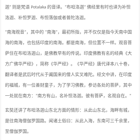
迦
则是梵语
的音译。
布呾洛迦
佛经里有时也译为补怛
”
Potalaka
“
”
洛迦、补怛罗迦、布怛落伽或者普陀洛迦。
南海观音
，其中的
南海
，最初所指，并不仅仅是指今天南中国
“
”
“
”
海的南海，也包括印度的南海。都是南海，但位置不一样。观音菩
萨住在布呾洛迦山，是佛教早有的传说。印度佛教有名的经典《大
方广佛华严经》，简称《华严经》。《华严经》唐代译本八十卷，
翻译者是武后时代从于阗国来的僧人实叉难陀。经文中讲，在印度
的福城，有一位善财童子，为了学习佛教，参访各处的菩萨，其中
一处就在南方：
南方有山，名补怛洛迦。彼有菩萨，名观自在。
“
”
玄奘还讲了布呾洛迦山东北方面的情形：从此山东北，海畔有城，
是往南海僧伽罗国路。闻诸土俗曰：从此入海，东南可三千余里，
至僧伽罗国。