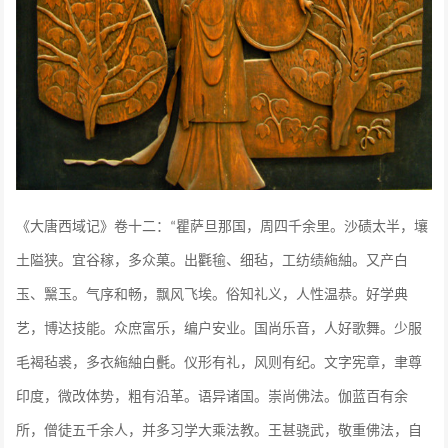
《大唐西域记》卷十二：
瞿萨旦那国，周四千余里。沙碛太半，壤
“
土隘狭。宜谷稼，多众菓。出氍毺、细毡，工纺绩絁紬。又产白
玉、黳玉。气序和畅，飘风飞埃。俗知礼义，人性温恭。好学典
艺，博达技能。众庶富乐，编户安业。国尚乐音，人好歌舞。少服
毛褐毡裘，多衣絁紬白㲲。仪形有礼，风则有纪。文字宪章，聿尊
印度，微改体势，粗有沿革。语异诸国。崇尚佛法。伽蓝百有余
所，僧徒五千余人，并多习学大乘法教。王甚骁武，敬重佛法，自