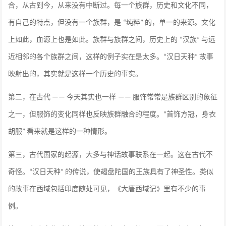
合，从古到今，从来没有中断过。每一个族群，历史和文化不同，
有自己的特点，但没有一个族群，是
纯粹
的，单一的来源。文化
“
”
上如此，血源上也是如此。族群与族群之间，历史上的
汉族
与远
“
”
近相邻的各个族群之间，这样的例子实在是太多。
汉日天种
故事
“
”
映射出的，其实就是这样一个历史的事实。
第二，在古代
今天其实也一样
服饰常常是族群区别的象征
——
——
之一，但服饰的变化同样也反映族群融合的程度。
首饰方冠，身衣
“
胡服
看来就是这样的一种情形。
”
第三，古代国家的起源，大多与神话故事联系在一起。这在古代不
奇怪。
汉日天种
的传说，使朅盘陀国的王族具有了神圣性。类似
“
”
的故事在西域包括印度随处可见，《大唐西域记》里有不少的事
例。