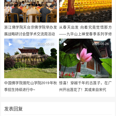
浙江佛学院天台宗佛学院举办发
从春天出发 向着究竟觉悟那方
展战略研讨会暨学术交流周活动
——九华山上禅堂春季系列学修
活动圆满
2025-05-26
2025-05-26
中国佛学院普陀山学院2019年秋
惊喜！穿越千年的古莲子，在广
季招生持续进行中~
州开出莲花了！其或来自宋代
发表回复