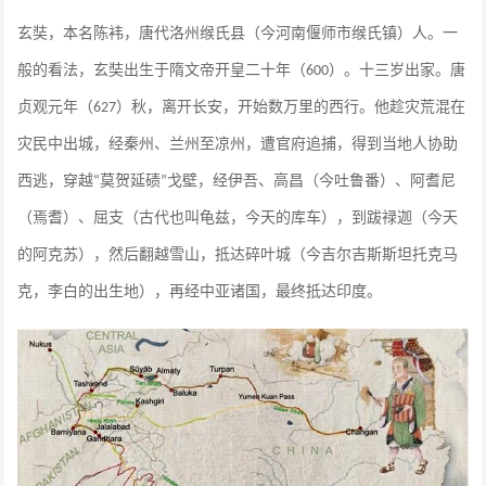
玄奘，本名陈袆，唐代洛州缑氏县（今河南偃师市缑氏镇）人。一
般的看法，玄奘出生于隋文帝开皇二十年（
）。十三岁出家。唐
600
贞观元年（
）秋，离开长安，开始数万里的西行。他趁灾荒混在
627
灾民中出城，经秦州、兰州至凉州，遭官府追捕，得到当地人协助
西逃，穿越
莫贺延碛
戈壁，经伊吾、高昌（今吐鲁番）、阿耆尼
“
”
（焉耆）、屈支（古代也叫龟兹，今天的库车），到跋禄迦（今天
的阿克苏），然后翻越雪山，抵达碎叶城（今吉尔吉斯斯坦托克马
克，李白的出生地），再经中亚诸国，最终抵达印度。