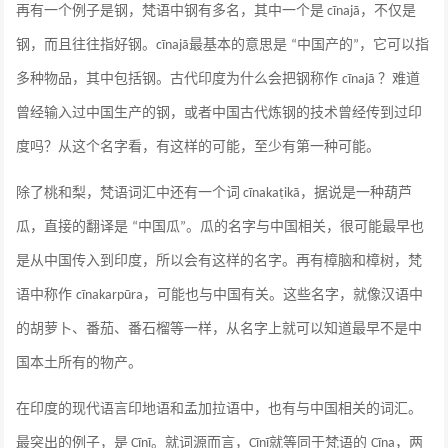
再有一个例子是钢，梵语中钢有多名，其中一个是
，不仅是
cīnajā
钢，而且往往指好钢。
最基本的意思是
中国产的
，它可以指
cīnajā
“
”
多种物品，其中包括钢。古代印度为什么会把钢称作
？难道
cīnajā
曾经输入过中国生产的钢，或者中国古代炼钢的技术曾经传到过印
度吗？从这个名字看，有这样的可能，至少有第一种可能。
除了桃和梨，梵语词汇中还有一个词
，据说是一种葫芦
cīnakaṭikā
瓜，直接的翻译是
中国瓜
。瓜的名字与中国相关，很可能最早也
“
”
是从中国传入到印度，所以会有这样的名字。再有樟脑和樟树，梵
语中称作
，可能也与中国有关。这些名字，就像汉语中
cīnakarpūra
的胡萝卜、番茄、番石榴等一样，从名字上就可以知道最早不是中
国本土所有的物产。
在印度的现代语言印地语和孟加拉语中，也有与中国相关的词汇。
最突出的例子，是
。就词源而言，
就等同于梵语的
，两
Cīnī
Cīnī
Cīna