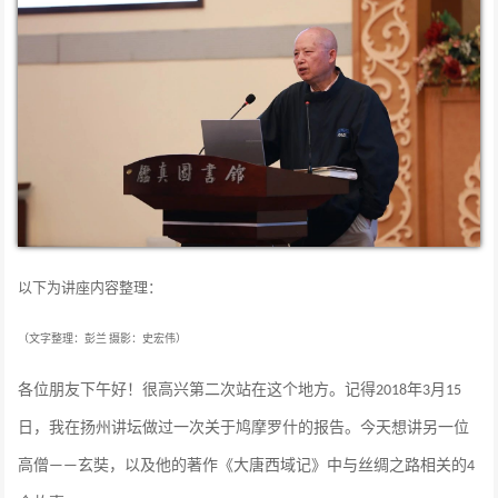
以下为讲座内容整理：
摄影：史宏伟）
（文字整理：彭兰
各位朋友下午好！很高兴第二次站在这个地方。记得
年
月
2018
3
15
日，我在扬州讲坛做过一次关于鸠摩罗什的报告。今天想讲另一位
高僧
玄奘，以及他的著作《大唐西域记》中与丝绸之路相关的
——
4