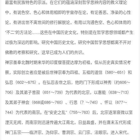
最富有民族特色的宗派。在它们的蕴涵深刻哲学思辨内容的教义理论
中，有说色空、色心和体用相即的宇宙存在论，有论善恶、净染的心性
论，有讲出世不离世间的修行解脱论，有用以沟通色空、色心和体用的
“不二”的方法论……这些在中国历史文化，特别是在哲学思想领域都产生
过极为深远的影响。研究中国历史文化，研究中国哲学思想都离不开对
佛教的考察和研究，这早已成为人们的共识。
禅宗虽奉北魏时期来华的印度僧菩提达摩为初祖，但从历史真实情况考
察，实际创立者应是被后世禅宗奉为四祖、五祖的道信（580～651）和
弘忍（602～675）。在弘忍去世之后，他的门下形成以神秀（约606～
706）及其弟子普寂（651～739）为代表的北宗，以惠能（638～713）
及其弟子神会（668或686～760）、行思（？～740）、怀让（677～
744）为代表的南宗。在“安史之乱”（755～763）后，北宗逐渐衰微以至
湮灭无闻，而南宗则迅速传遍大江南北，日益昌盛，并在唐末五代形成
禅门五宗——临济宗、沩仰宗、曹洞宗、云门宗、法眼宗。进入宋代，