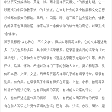
临济宗又分成杨岐、黄龙二派。两宋是禅宗发展史上的鼎盛时期，它一
跃而成为中国佛教宗派中的主流派，在当时社会的各个阶层和文化思想
领域都有很大的影响。此后，中国儒、释、道三教日益会通融合，佛教
内部各宗也互相融通，禅宗与净土念佛信仰的结合最为密切，以至形成
“念佛禅”。
禅宗虽标榜“以心传心，不立文字”，但从实际情况来看，它的文字著述最
多，形式也多种多样，其中禅法语录最多。记录惠能言行的语录有《六
祖坛经》，记录神会言行的语录有《菩提达摩南宗定是非论》等，此后
怀让、马祖、怀海、希运以及禅门五宗的创始人义玄、灵祐和慧寂、良
价和本寂、文偃、文益，后世各宗著名禅师几乎都有语录行世。语录有
别集，有合集。在语录集子中既有禅师在开堂、上堂、小参、普说等各
种场合的说法记录，也有师徒间的答问；有对前人公案的评说——拈
古，也有评述这些公案的偈颂——颂古；有代前人回答质询的代语，也
有在前人答语之外另作答语的别语；还有书信、法语、序跋、碑铭、题