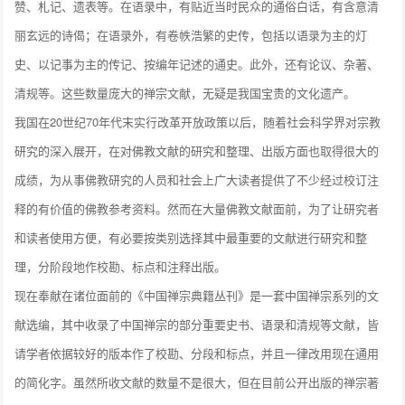
赞、札记、遗表等。在语录中，有贴近当时民众的通俗白话，有含意清
丽玄远的诗偈；在语录外，有卷帙浩繁的史传，包括以语录为主的灯
史、以记事为主的传记、按编年记述的通史。此外，还有论议、杂著、
清规等。这些数量庞大的禅宗文献，无疑是我国宝贵的文化遗产。
我国在20世纪70年代末实行改革开放政策以后，随着社会科学界对宗教
研究的深入展开，在对佛教文献的研究和整理、出版方面也取得很大的
成绩，为从事佛教研究的人员和社会上广大读者提供了不少经过校订注
释的有价值的佛教参考资料。然而在大量佛教文献面前，为了让研究者
和读者使用方便，有必要按类别选择其中最重要的文献进行研究和整
理，分阶段地作校勘、标点和注释出版。
现在奉献在诸位面前的《中国禅宗典籍丛刊》是一套中国禅宗系列的文
献选编，其中收录了中国禅宗的部分重要史书、语录和清规等文献，皆
请学者依据较好的版本作了校勘、分段和标点，并且一律改用现在通用
的简化字。虽然所收文献的数量不是很大，但在目前公开出版的禅宗著