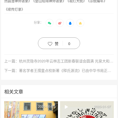
然圆澄禅师语录》《楚山绍琦禅师语录》《祖灯大统》《宗统编年》
《续传灯录》
分享：
赞
0
上一篇：杭州灵隐寺2020年云林志工团新春联谊会圆满 光泉大和尚现场送上祝福
下一篇：著名学者王孺童点校新著《释氏源流》已由中华书局正式出版发行
相关文章
2020-01-07
2020-01-07