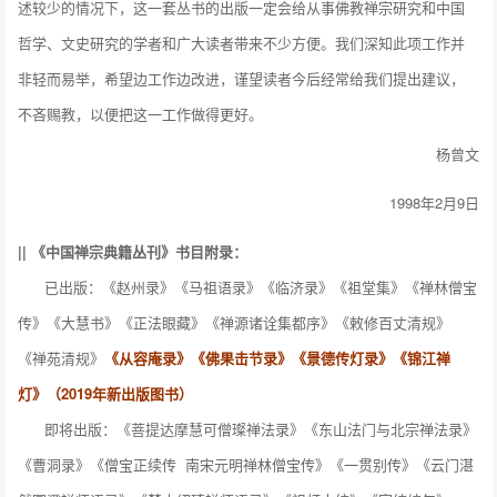
述较少的情况下，这一套丛书的出版一定会给从事佛教禅宗研究和中国
哲学、文史研究的学者和广大读者带来不少方便。我们深知此项工作并
非轻而易举，希望边工作边改进，谨望读者今后经常给我们提出建议，
不吝赐教，以便把这一工作做得更好。
杨曾文
1998年2月9日
|| 《中国禅宗典籍丛刊》书目附录：
已出版：《赵州录》《马祖语录》《临济录》《祖堂集》《禅林僧宝
传》《大慧书》《正法眼藏》《禅源诸诠集都序》《敕修百丈清规》
《禅苑清规》
《从容庵录》《佛果击节录》《景德传灯录》《锦江禅
灯》（2019年新出版图书）
即将出版：《菩提达摩慧可僧璨禅法录》《东山法门与北宗禅法录》
《曹洞录》《僧宝正续传 南宋元明禅林僧宝传》《一贯别传》《云门湛