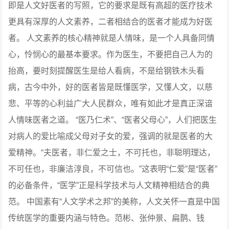
即是人文好医者的写照，它的要求是既有高超的医疗技术
更具有深厚的人文素养，二者相结合的医者才能成为好医
者。
人文素养的核心精神就是人情味，是一个人具备同情
心，怜悯心的最基本要求。作为医生，不要把自己人为的
抬高，要时刻提醒医生是给人看病，不是给钢铁木头看
病，古今中外，好的医者皆是既懂医学，又懂人文，以慈
悲、平等的心利益广大人民群众，唯有如此才是真正深谙
人情味医者之道。
“医乃仁术”、“医者父母心”，人们把医生
对病人的爱比喻成父母对子女的爱，强调的就是医者的大
爱精神。“夫医者，非仁爱之士，不可托也，非聪明理达，
不可任也，非廉洁淳良，不可信也。”这表明“仁爱”是“医者”
的必备条件，“医学”正是科学技术与人文精神相结合的典
范。
中国素有“人文学术之邦”的美称，人文关怀一直是中国
传统医学的重要内涵与特色。范彬、张仲景、扁鹊、钱