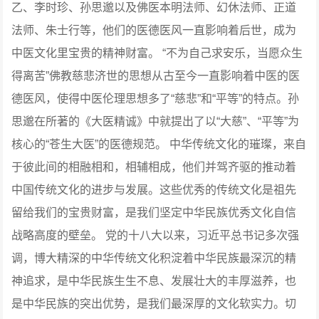
乙、李时珍、孙思邈以及佛医本明法师、幻休法师、正道
法师、朱士行等，他们的医德医风一直影响着后世，成为
中医文化里宝贵的精神财富。
“不为自己求安乐，当愿众生
得离苦”佛教慈悲济世的思想从古至今一直影响着中医的医
德医风，使得中医伦理思想多了“慈悲”和“平等”的特点。孙
思邈在所著的《大医精诚》中就提出了以“大慈”、“平等”为
核心的“苍生大医”的医德规范。
中华传统文化的璀璨，来自
于彼此间的相融相和，相辅相成，他们并驾齐驱的推动着
中国传统文化的进步与发展。这些优秀的传统文化是祖先
留给我们的宝贵财富，是我们坚定中华民族优秀文化自信
战略高度的壁垒。
党的十八大以来，习近平总书记多次强
调，博大精深的中华传统文化积淀着中华民族最深沉的精
神追求，是中华民族生生不息、发展壮大的丰厚滋养，也
是中华民族的突出优势，是我们最深厚的文化软实力。切