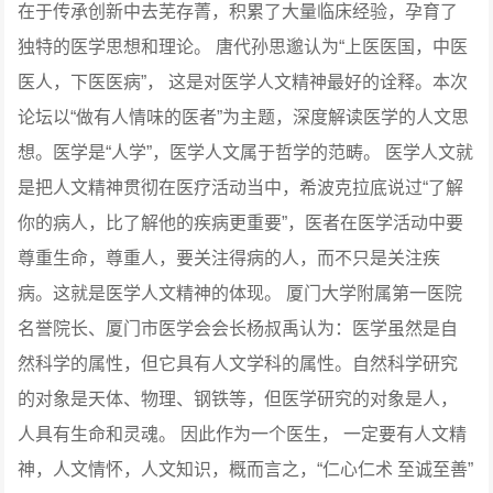
在于传承创新中去芜存菁，积累了大量临床经验，孕育了
独特的医学思想和理论。
唐代孙思邈认为“上医医国，中医
医人，下医医病”， 这是对医学人文精神最好的诠释。本次
论坛以“做有人情味的医者”为主题，深度解读医学的人文思
想。医学是“人学”，医学人文属于哲学的范畴。
医学人文就
是把人文精神贯彻在医疗活动当中，希波克拉底说过“了解
你的病人，比了解他的疾病更重要”，医者在医学活动中要
尊重生命，尊重人，要关注得病的人，而不只是关注疾
病。这就是医学人文精神的体现。
厦门大学附属第一医院
名誉院长、厦门市医学会会长杨叔禹认为：医学虽然是自
然科学的属性，但它具有人文学科的属性。自然科学研究
的对象是天体、物理、钢铁等，但医学研究的对象是人，
人具有生命和灵魂。
因此作为一个医生， 一定要有人文精
神，人文情怀，人文知识，概而言之，“仁心仁术 至诚至善”