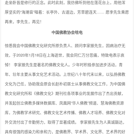
走坐卧皆是修行的正念。此时此刻，我仿佛听到他在莲花台上，用他浑
厚坚实的“海潮音”唱着：长亭外、古道边，芳草碧连天…… 愿李先生乘愿
再来，李先生，再见！
中国佛教协会唁电
惊悉我会中国佛教文化研究所原负责人、顾问李家振先生，因病治疗无
效，于2020年1月18日在上海逝世，我会同仁万分悲痛，特致电表示哀
悼！ 李家振先生是著名的佛教文化人。少年时积极参加进步活动，青
年、壮年主要从事文化艺术活动。上世纪八十年代末以来，以弘扬佛教
文化为己任，协助我会原会长赵朴初居士从事佛教文化工作，为中国佛
教文化研究所和《佛教文化》期刊社各项事业的发展作出了杰出贡献，
并发起创立佛教多媒体数据库、凤凰网“华人佛教”频道、慧海佛教资源
库，为佛教学术研究、佛教文化艺术传播、佛教人才培养、佛教文化对
外交流付出了辛勤努力，取得了显著成绩。 李家振先生为人真诚豁达，
具有很强的感染力和亲和力，是佛教界、学术界、文化界、艺术界的好