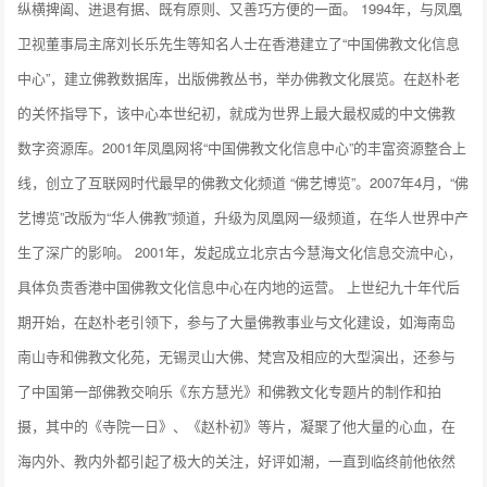
纵横捭阖、进退有据、既有原则、又善巧方便的一面。 1994年，与凤凰
卫视董事局主席刘长乐先生等知名人士在香港建立了“中国佛教文化信息
中心”，建立佛教数据库，出版佛教丛书，举办佛教文化展览。在赵朴老
的关怀指导下，该中心本世纪初，就成为世界上最大最权威的中文佛教
数字资源库。2001年凤凰网将“中国佛教文化信息中心”的丰富资源整合上
线，创立了互联网时代最早的佛教文化频道 “佛艺博览”。2007年4月，“佛
艺博览”改版为“华人佛教”频道，升级为凤凰网一级频道，在华人世界中产
生了深广的影响。 2001年，发起成立北京古今慧海文化信息交流中心，
具体负责香港中国佛教文化信息中心在内地的运营。 上世纪九十年代后
期开始，在赵朴老引领下，参与了大量佛教事业与文化建设，如海南岛
南山寺和佛教文化苑，无锡灵山大佛、梵宫及相应的大型演出，还参与
了中国第一部佛教交响乐《东方慧光》和佛教文化专题片的制作和拍
摄，其中的《寺院一日》、《赵朴初》等片，凝聚了他大量的心血，在
海内外、教内外都引起了极大的关注，好评如潮，一直到临终前他依然