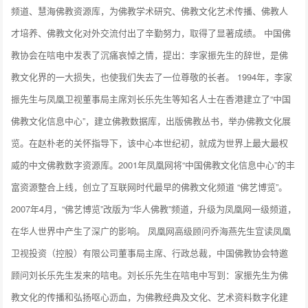
频道、慧海佛教资源库，为佛教学术研究、佛教文化艺术传播、佛教人
才培养、佛教文化对外交流付出了辛勤努力，取得了显著成绩。 中国佛
教协会在唁电中发表了沉痛哀悼之情，提出：李家振先生的辞世，是佛
教文化界的一大损失，也使我们失去了一位尊敬的长者。 1994年，李家
振先生与凤凰卫视董事局主席刘长乐先生等知名人士在香港建立了“中国
佛教文化信息中心”，建立佛教数据库，出版佛教丛书，举办佛教文化展
览。在赵朴老的关怀指导下，该中心本世纪初，就成为世界上最大最权
威的中文佛教数字资源库。2001年凤凰网将“中国佛教文化信息中心”的丰
富资源整合上线，创立了互联网时代最早的佛教文化频道 “佛艺博览”。
2007年4月，“佛艺博览”改版为“华人佛教”频道，升级为凤凰网一级频道，
在华人世界中产生了深广的影响。 凤凰网高级顾问乔海燕先生宣读凤凰
卫视投资（控股）有限公司董事局主席、行政总裁，中国佛教协会特邀
顾问刘长乐先生发来的唁电。刘长乐先生在唁电中写到：家振先生为佛
教文化的传播和弘扬呕心沥血，为佛教经典及文化、艺术资料数字化建