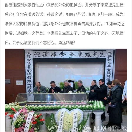
他感谢感谢大家百忙之中来参加外公的追悼会，并分享了李家振先生最
后这几年常在嘴边的话，孙翁奕说，如果这些话，能如明灯一般，成为
陪伴大家的精神价值，那我想外公也就不曾真的离开我们。 生如春花之
绚烂，逝如秋叶之静美。李家振先生离去了，但他的赤子之心、天地情
怀，会永远激励我们不忘初心、勇猛精进！