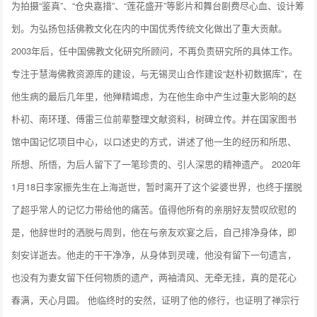
为拍摄“鉴真”、“仓央嘉措”、“莲花盛开”等影片和舞台剧费尽心血、设计筹
划。为弘扬包括佛教文化在内的中国优秀传统文化做出了重大贡献。
2003年后，任中国佛教文化研究所顾问，不再负责研究所的具体工作。
专注于慧海佛教资源库的建设，与无锡灵山合作建设“赵朴初数据库”，在
他生病的最后几年里，他殚精竭虑，为在他生命中产生过重大影响的赵
朴初、南环瑾、傅雷三位前辈整理文献资料，树碑立传。并在国家图书
馆中国记忆项目中心，以口述史的方式，讲述了他一生的经历和所思、
所想、所悟，为后人留下了一笔珍贵的、引人深思的精神遗产。 2020年
1月18日李家振先生在上海逝世，暂时离开了这个娑婆世界，也终于摆脱
了超乎常人的记忆力带给他的痛苦。值得他所有的亲朋好友赞叹欣慰的
是，他辞世时的洒脱与周到，他在与亲友欢宴之后，自己排净身体，即
刻安详逝去。他走的干干净净，从身体到灵魂，他没有留下一句遗言，
也没有为妻女留下任何物质的遗产，两袖清风、无牵无挂，真的是花心
春满，天心月圆。 他临终时的安然，证明了他的修行，也证明了禅宗行