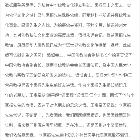
数据库鞠躬尽瘁，为弘传中华佛教文化建立殊勋。家振居士之离去，实
为佛学文化之憾！吾与家振先生殊胜佛缘，同受赵朴老所邀共襄佛教文
化事业。感佩先生之赤忱，为拍摄佛寺资料，不辞辛劳，踏遍神州大
地，其对佛教弘法文化事业的高度热情，值得永远铭记。得益家振先生
教诲，凤凰网华人佛教现已成为华语世界佛教文化传播第一品牌，此成
绩可告慰先生之英灵！ 追悼会上，中国佛教协会副秘书长全柏音宣读了
中国佛教协会副会长、湖南省佛教协会会长圣辉法师，及中国人民大学
佛教与宗教学理论研究所发来的唁电。 追悼会上，复旦大学哲学学院王
雷泉教授代表李家振先生生前好友讲话。作为李家振先生相知相识几十
年的老朋友，王雷泉从“通善解”“通事理”“通情理”三个方面，回忆了他与李
家振先生的点滴，表达了对老朋友的思念之情。王雷泉回忆说：李家振
先生常说，不论是非，光看因缘，我们因因缘而相识，也因因缘而暂时
告别，将来我们到底在哪里相聚，是在净土，还是回到这个娑婆世界，
我们依然靠因缘。 李家振先生最疼爱的外孙翁奕平代表家属致答谢词，