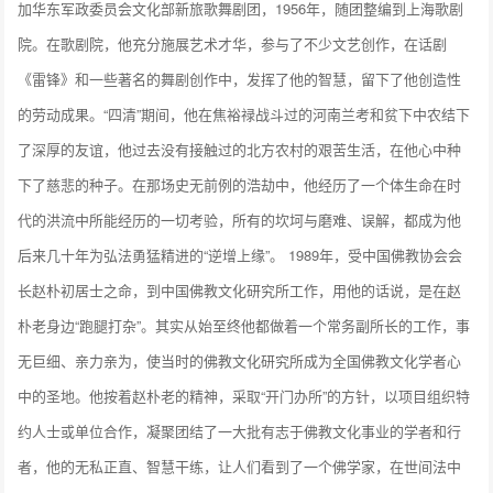
加华东军政委员会文化部新旅歌舞剧团，1956年，随团整编到上海歌剧
院。在歌剧院，他充分施展艺术才华，参与了不少文艺创作，在话剧
《雷锋》和一些著名的舞剧创作中，发挥了他的智慧，留下了他创造性
的劳动成果。“四清”期间，他在焦裕禄战斗过的河南兰考和贫下中农结下
了深厚的友谊，他过去没有接触过的北方农村的艰苦生活，在他心中种
下了慈悲的种子。在那场史无前例的浩劫中，他经历了一个体生命在时
代的洪流中所能经历的一切考验，所有的坎坷与磨难、误解，都成为他
后来几十年为弘法勇猛精进的“逆增上缘”。 1989年，受中国佛教协会会
长赵朴初居士之命，到中国佛教文化研究所工作，用他的话说，是在赵
朴老身边“跑腿打杂”。其实从始至终他都做着一个常务副所长的工作，事
无巨细、亲力亲为，使当时的佛教文化研究所成为全国佛教文化学者心
中的圣地。他按着赵朴老的精神，采取“开门办所”的方针，以项目组织特
约人士或单位合作，凝聚团结了一大批有志于佛教文化事业的学者和行
者，他的无私正直、智慧干练，让人们看到了一个佛学家，在世间法中