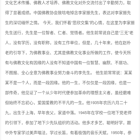
文化艺术传播、佛教人才培养、佛教文化对外交流付出了辛勤努力，取
得了显著成绩。中国佛教协会致唁电悼念李家振先生，表达对李家振先
生的深切缅怀之情。 今天，我们怀着“悲欣交集”的心情，在这里为李家振
先生送行，先生是一位智者、仁者、觉悟者。他生前常说自己是“三无”老
人，没有学历，没有职称，没有工作单位，但是，几十年来，他在赵朴
老的引导下，为佛教事业、尤其是佛教文化事业所做的工作，使今天所
有与佛教文化有因缘的人没有不知道中国有一位智慧、幽默、不居功、
不图报、全心全意为佛教事业努力奋斗的李先生。 他生前常常说：某某
某不是一个人，而是一段因缘。他的一生，不仅仅是一段因缘，也是一
部传奇，他见证了一个从少年时代便参加革命的理想主义者，虽经磨难
但始终不忘初心，爱国爱教的不平凡的一生。他1935年农历六月二十
九，出生于上海，早年丧父，家道中落。1945年在学校一位地下党老师
的引领下，参加了地下少先队组织的活动。他多才多艺、聪明好学，跟
中外专家学过美声唱法，学过长笛，有着极强的音乐天赋，1950年，参