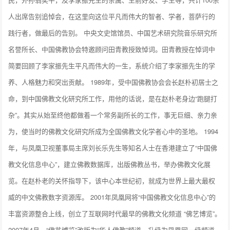
人出席告别追悼会，在这里向这位平凡而伟大的智者、学者，菩萨行的
践行者，做最后的告别。 中央文史馆馆员、中国艺术研究院音乐研究所
名誉所长、中国佛教协会特邀顾问田青教授致悼词。田青教授在悼词中
简要回顾了李家振先生平凡而伟大的一生，系统介绍了李家振先生的学
养、人格魅力和突出贡献。 1989年，受中国佛教协会会长赵朴初居士之
命，到中国佛教文化研究所工作，用他的话说，是在赵朴老身边“跑腿打
杂”。其实从始至终他都做着一个常务副所长的工作，事无巨细、亲力亲
为，使当时的佛教文化研究所成为全国佛教文化学者心中的圣地。 1994
年，与凤凰卫视董事局主席刘长乐先生等知名人士在香港建立了“中国佛
教文化信息中心”，建立佛教数据库，出版佛教丛书，举办佛教文化展
览。在赵朴老的关怀指导下，该中心本世纪初，就成为世界上最大最权
威的中文佛教数字资源库。 2001年凤凰网将“中国佛教文化信息中心”的
丰富资源整合上线，创立了互联网时代最早的佛教文化频道 “佛艺博览”。
2007年4月，“佛艺博览”改版为“华人佛教”频道，升级为凤凰网一级频道，