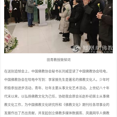
田青教授致悼词
在送别追悼会上，中国佛教协会秘书长刘威宣读了中国佛教协会唁电，
中国佛教协会在唁电中写到：李家振先生是著名的佛教文化人。少年时
积极参加进步活动，青年、壮年主要从事文化艺术活动。上世纪八十年
代末以来，以弘扬佛教文化为己任，协助我会原会长赵朴初居士从事佛
教文化工作，为中国佛教文化研究所和《佛教文化》期刊社各项事业的
发展作出了杰出贡献，并发起创立佛教多媒体数据库、凤凰网华人佛教