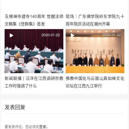
玉佛禅寺建寺140周年 觉醒法师
现场｜广东佛学院岭东学院九十
文稿集《觉群集》首发
周年院庆活动在潮州开幕
2020-01-22
2020-01-22
新闻联播 | 汪洋在江西调研宗教
佛教中国化与云居山真如禅文化
工作时强调了什么
论坛在江西九江举行
发表回复
要发表评论，您必须先
登录
。