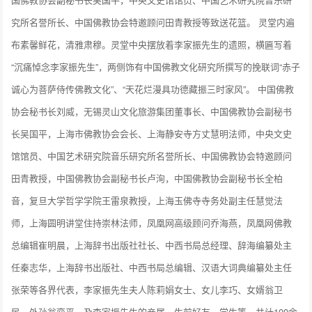
究所名誉所长、中国佛教协会特邀顾问田青教授等致送花篮。 灵堂内遍
布素馨鲜花，清雅肃穆。灵堂中央摆放着李家振先生的遗照，横匾写着
“沉痛悼念李家振先生”，两侧饰有中国佛教文化研究所撰写的挽联词“赤子
诚心为菩萨侍传佛教文化”、“天花烂漫具功德藏振三时家风”。 中国佛教
协会秘书长刘威，无锡灵山文化旅游集团董事长、中国佛教协会副秘书
长吴国平，上海市佛教协会会长、上海静安寺方丈慧明法师，中央文史
馆馆员、中国艺术研究院音乐研究所名誉所长、中国佛教协会特邀顾问
田青教授，中国佛教协会副秘书长卢洵，中国佛教协会副秘书长全柏
音，复旦大学哲学学院王雷泉教授，上海玉佛寺寺务处副主任慧觉法
师，上海圆明讲堂住持崇林法师，凤凰网高级顾问乔海燕，凤凰网佛教
总编辑崔明晨，上海辞书出版社社长、中西书局总经理、辞海编纂处主
任秦志华，上海辞书出版社、中西书局总编辑、汉语大词典编纂处主任
张荣等各界代表，李家振先生夫人陈莉娟女士、女儿李巧、女婿翁卫
民，外孙翁奕平，及李家振先生的亲属、生前好友、学生等，共计100余