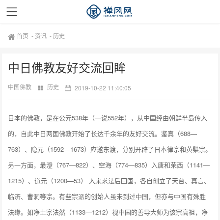
首页
-
资讯
-
历史
中日佛教友好交流回眸
中国佛教
历史
2019-10-22 11:40:05
日本的佛教，是在公元538年（一说552年），从中国经由朝鲜半岛传入
的，自此中日两国佛教开始了长达千余年的友好交流。鉴真（688—
763）、隐元（1592—1673）应邀东渡，分别开辟了日本律宗和黄檗宗。
另一方面，最澄（767—822）、空海（774—835）入唐和荣西（1141—
1215）、道元（1200—53） 入宋求法后回国，各自创立了天台、真言、
临济、曹洞等宗。有些宗派的创始人虽未到过中国，但亦与中国有殊胜
法缘。如净土宗法然（1133—1212）视中国的善导大师为该宗高祖，净