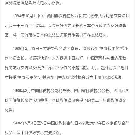
国务院总理赵紫阳致电表示祝贺。
1984年10月1日中日两国佛教徒在陕西长安兴教寺共同纪念玄奘法师
示寂一千三百二十周年。以高田好胤为团长的日本奈良药师寺友好访华
团，将一份流落在日本的玄奘法师顶骨重新供奉在玄奘塔内。
1985年2月13日日本庭野和平财团宣布，将1985年“庭野和平奖”授予
赵朴初会长，以表彰他多年来为促进中日友好、中国宗教界与世界宗教
界的友好交流以及维护世界和平所作的卓越贡献。4月，赵朴初会长赴日
本接受“庭野和平奖”，并参加日中友好佛教协会成立十周年纪念活动。
1986年3月中国佛教协会副秘书长、四川省佛教协会会长、四川尼众
佛学院院长隆莲法师荣获日本佛教传道协会授予的第二十届佛教传道文
化奖。
1986年9月4日至5日中国佛教协会与日本佛教大学在日本京都联合举
只第一届中日佛教学术交流会议。