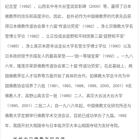
纪念堂（1992）、山西玄中寺大谷莹润显彰碑（2000）等，赢得了日本
佛教界的信任和高度评价。因此， 赵朴初作为中国佛教界的代表先后获
得日本佛教传道协会第十六届“传道功劳奖”（1982）、净土宗佛教大学名
誉博士学位（1982）、立正佼成会庭野和平财团第三届“庭野和平奖”
（1985）、净土真宗本愿寺派龙谷大学名誉文学博士学位（1990）以及
日本政府授予外国友人的最高荣誉——“勋一等瑞宝章”（1992）。一九八
六年，隆莲亦荣获佛教传道协会第二十届“传道功劳奖”。在此基础上，两
国佛教界在人才培养等方面开始了具体的合作。如佛教大学迄今共为中
国佛教协会培养了六批（1981、1983、1988、1999、2000、2001）9名
佛教人才、高野山真言宗一批（1989）二人、真宗大谷派大谷大学
（1990、2001）二批二人；自一九八六年起，中国佛教文化研究所还与
佛教大学定期举行佛教学术交流会议，目前已成功举办了九届。1992
年，我国开封大相国寺与日本临济宗大本山相国寺结为友好寺院。
当 代 中 日 佛 教 友 好 交 流