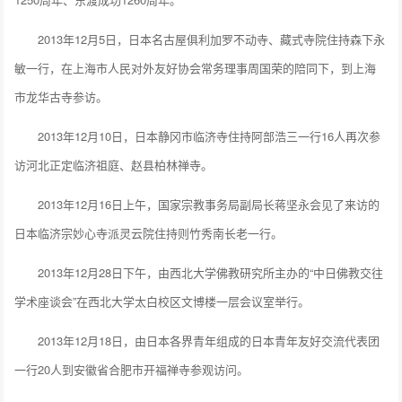
2013年12月5日，日本名古屋俱利加罗不动寺、藏式寺院住持森下永
敏一行，在上海市人民对外友好协会常务理事周国荣的陪同下，到上海
市龙华古寺参访。
2013年12月10日，日本静冈市临济寺住持阿部浩三一行16人再次参
访河北正定临济祖庭、赵县柏林禅寺。
2013年12月16日上午，国家宗教事务局副局长蒋坚永会见了来访的
日本临济宗妙心寺派灵云院住持则竹秀南长老一行。
2013年12月28日下午，由西北大学佛教研究所主办的“中日佛教交往
学术座谈会”在西北大学太白校区文博楼一层会议室举行。
2013年12月18日，由日本各界青年组成的日本青年友好交流代表团
一行20人到安徽省合肥市开福禅寺参观访问。