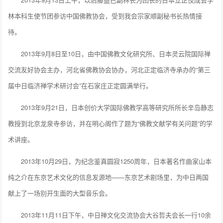
林本科生使节团参访中国佛教协会，受到我会宗家顺副秘书长热情接
待。
2013年9月8日至10日，由中国佛教文化研究所、日本灵云院国际禅
交流友好协会主办，河北省佛教协会协办，河北正定临济寺承办的“第三
届中日临济禅学术研讨会”在石家庄正定圆满举行。
2013年9月21日，日本创价大学国际佛教学高等研究所所长辛岛静志
教授到北京龙泉寺参访，并在明心阁作了题为“佛教文献学有关问题”的学
术讲座。
2013年10月29日，为纪念鉴真圆寂1250周年，日本著名作曲家山本
纯之介在东京艺术文化的信息发源地——东京艺术剧场里，为中日两国
献上了一场别开生面的大型音乐会。
2013年11月11日下午，中日禅文化交流协会大谷哲夫会长一行10余