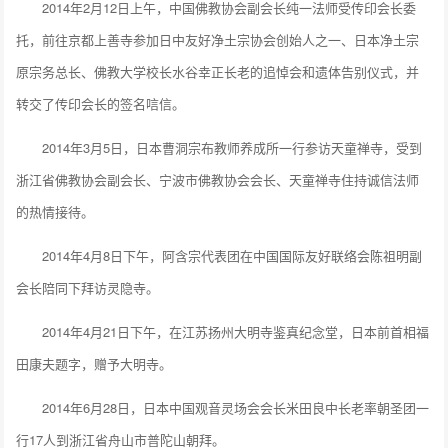
2014年2月12日上午，中国佛教协会副会长纯一法师受传印会长委
托，前往京都上善寺参加日中友好净土宗协会创始人之一、日本净土宗
原宗务总长、佛教大学校长水谷幸正长老的追悼会和遗体告别仪式，并
转交了传印会长的签名唁信。
2014年3月5日，日本曹洞宗布教师养成所一行参访天童禅寺，受到
浙江省佛教协会副会长、宁波市佛教协会会长、天童禅寺住持诚信法师
的热情接待。
2014年4月8日下午，阿含宗代表团在中国国际友好联络会陈祖明副
会长陪同下拜访灵隐寺。
2014年4月21日下午，在江苏扬州大明寺鉴真纪念堂，日本前首相福
田康夫题字，赠予大明寺。
2014年6月28日，日本中国观音灵场会会长米田良中长老率朝圣团一
行17人到浙江省舟山市普陀山朝拜。