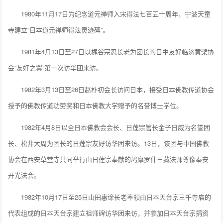
1980年11月17日为纪念道元禅师入宋得法七百五十周年，宁波天童
寺建立“日本道元禅师得法灵迹碑”。
1981年4月13日至27日以梶谷宗忍长老为团长的日中友好临济黄檗协
会“友好之翼”第一次访华团来访。
1982年3月13日至26日赵朴初会长访问日本，接受日本佛教传道协会
授予的佛教传道功劳奖和日本佛教大学赠予的名誉博士学位。
1982年4月8日以全日本佛教会会长、日莲宗管长金子日威为名誉团
长、松井大周为团长的日莲宗友好访华团来访。13日，该团与中国佛教
协会在西安草堂寺共同举行由日莲宗奉献的鸠摩罗什三藏法师尊像奉安
开光法会。
1982年10月17日至25日山田惠谛长老率领由日本天台宗三千寺庙的
代表组成的日本天台宗建立祖师碑访华团来访，并参加日本天台宗捐资