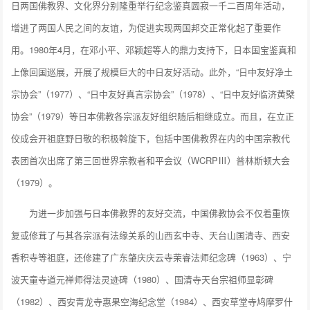
日两国佛教界、文化界分别隆重举行纪念鉴真圆寂一千二百周年活动，
增进了两国人民之间的友谊，为促进实现两国邦交正常化起了重要作
用。1980年4月，在邓小平、邓颖超等人的鼎力支持下，日本国宝鉴真和
上像回国巡展，开展了规模巨大的中日友好活动。此外，“日中友好净土
宗协会”（1977）、“日中友好真言宗协会”（1978）、“日中友好临济黄檗
协会”（1979）等日本佛教各宗派友好组织随后相继成立。而且，在立正
佼成会开祖庭野日敬的积极斡旋下，包括中国佛教界在内的中国宗教代
表团首次出席了第三回世界宗教者和平会议（WCRPⅢ）普林斯顿大会
（1979）。
为进一步加强与日本佛教界的友好交流，中国佛教协会不仅着重恢
复或修茸了与其各宗派有法缘关系的山西玄中寺、天台山国清寺、西安
香积寺等祖庭，还修建了广东肇庆庆云寺荣睿法师纪念碑（1963）、宁
波天童寺道元禅师得法灵迹碑（1980）、国清寺天台宗祖师显彰碑
（1982）、西安青龙寺惠果空海纪念堂（1984）、西安草堂寺鸠摩罗什