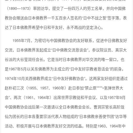
（1890—1973）率团访华，提交了一份四万人的劳工名单，并向中国佛
教协会赠送由日本佛教界一千五百余人签名的“日中不战之誓”签字簿，表
达了日本佛教界希望中日和平友好、永不再战的坚定决心。
1955年7月，为密切与中国佛教协会的友好联系，促进中日佛教友好
交流，日本佛教界发起成立“日中佛教交流恳谈会”，参议院议员、真宗大
谷派的大谷莹润任会长。它是当时日本佛教界对华交流的唯一窗口，也
是1967年5月以关东佛教界为主成立的“日中友好宗教者恳话会”的前身。
1974年10月关西佛教界成立“日中友好佛教协会”。这两家友好组织是通过
赵朴初三次（1955、1957、1960年）赴日参加“禁止原****•氢弹世界大
会”、两次（1961、1964年）出席世界宗教徒和平会议、以及1957年9月
中国佛教协会战后第一次邀请以全日本佛教会会长、曹洞宗管长高阶珑
仙为团长的日本各重要宗派代表人物组成的“日本佛教亲善使节团”访华等
活动、积极开展与日本佛教界友好交流的结晶。特别是1963、1964年中