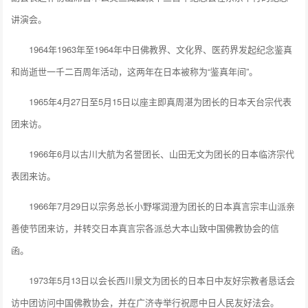
讲演会。
1964年1963年至1964年中日佛教界、文化界、医药界发起纪念鉴真
和尚逝世一千二百周年活动，这两年在日本被称为“鉴真年间”。
1965年4月27日至5月15日以座主即真周湛为团长的日本天台宗代表
团来访。
1966年6月以古川大航为名誉团长、山田无文为团长的日本临济宗代
表团来访。
1966年7月29日以宗务总长小野塚润澄为团长的日本真言宗丰山派亲
善使节团来访，并转交日本真言宗各派总大本山致中国佛教协会的信
函。
1973年5月13日以会长西川景文为团长的日本日中友好宗教者恳话会
访中团访问中国佛教协会，并在广济寺举行祝愿中日人民友好法会。