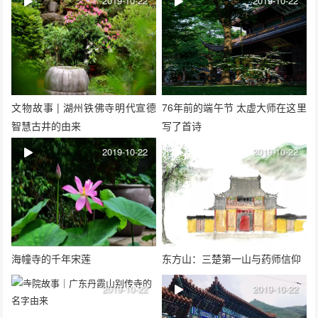
2019-10-22
2019-10-22
文物故事 | 湖州铁佛寺明代宣德
76年前的端午节 太虚大师在这里
智慧古井的由来
写了首诗
2019-10-22
2019-10-22
海幢寺的千年宋莲
东方山：三楚第一山与药师信仰
2019-10-22
2019-10-22