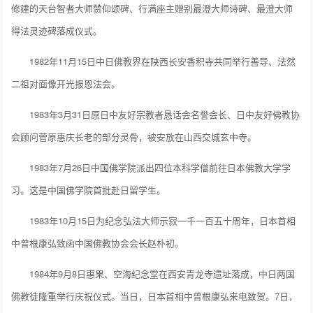
修建的天台智者大师赞仰颂碑、行满座主赠别最澄大师诗碑、最澄大师
得法灵迹碑落成仪式。
1982年11月15日中日佛教界在陕西长安香积寺共同举行善导、法然
二祖对面像开光报恩法会。
1983年3月31日原日中友好宗教者恳话会名誉会长、日中友好佛教协
会顾问菅原惠庆长老的部分灵骨，被安放在山西交城玄中寺。
1983年7月26日中国佛学院派出四位本科学僧前往日本佛教大学学
习。这是中国佛学院首批赴日留学生。
1983年10月15日为纪念弘法大师示寂一千一百五十周年，日本首相
中曾根康弘致函中国佛教协会会长赵朴初。
1984年9月8日惠果、空海纪念堂在西安青龙寺遗址落成，中日两国
佛教徒隆重举行庆祝仪式。当日，日本首相中曾根康弘来电致贺。7日，