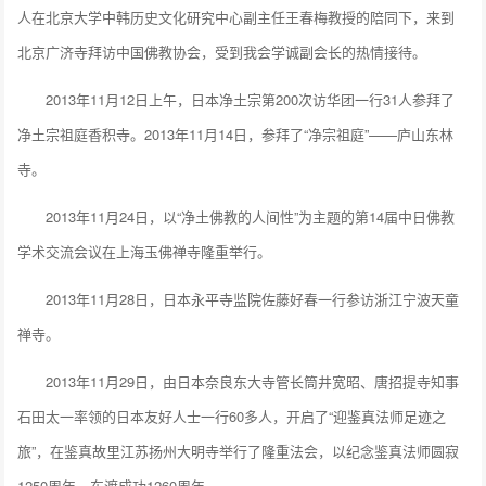
人在北京大学中韩历史文化研究中心副主任王春梅教授的陪同下，来到
北京广济寺拜访中国佛教协会，受到我会学诚副会长的热情接待。
2013年11月12日上午，日本净土宗第200次访华团一行31人参拜了
净土宗祖庭香积寺。2013年11月14日，参拜了“净宗祖庭”——庐山东林
寺。
2013年11月24日，以“净土佛教的人间性”为主题的第14届中日佛教
学术交流会议在上海玉佛禅寺隆重举行。
2013年11月28日，日本永平寺监院佐藤好春一行参访浙江宁波天童
禅寺。
2013年11月29日，由日本奈良东大寺管长筒井宽昭、唐招提寺知事
石田太一率领的日本友好人士一行60多人，开启了“迎鉴真法师足迹之
旅”，在鉴真故里江苏扬州大明寺举行了隆重法会，以纪念鉴真法师圆寂
1250周年、东渡成功1260周年。