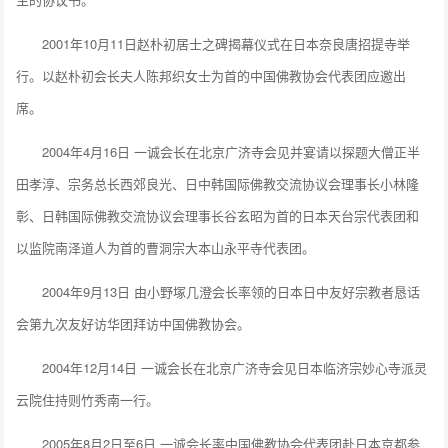
2001年10月11日赵朴初居士之碑揭幕仪式在日本奈良唐招提寺举
行。以赵朴初会长夫人陈邦织女士为首的中国佛教协会代表团应邀出
席。
2004年4月16日 一诚会长在北京广济寺会见并宴请以探题大僧正半
田孝淳、宗务总长西郊良光、日中韩国际佛教交流协议会理事长小林隆
彰、日韩国际佛教交流协议会理事长谷玄昭为首的日本天台宗代表团和
以监院南泽道人为首的曹洞宗大本山永平寺代表团。
2004年9月13日 由小野塚几澄会长率领的日本日中友好宗教者恳话
会第九次友好访华团拜访中国佛教协会。
2004年12月14日 一诚会长在北京广济寺会见日本临济宗妙心寺派灵
云院住持则竹秀南一行。
2005年8月2日至6日 一诚会长率中国佛教协会代表团赴日本京都参