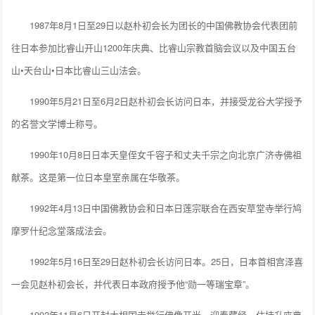
1987年8月1日至29日以赵朴初会长为团长的中国佛教协会代表团前
往日本参加比睿山开山1200年庆典、比睿山宗教首脑会议以及中国五台
山•天台山•日本比睿山三山法会。
1990年5月21日至6月2日赵朴初会长访问日本，并接受龙谷大学授予
的名誉文学博士称号。
1990年10月8日日本天皇侄女千容子和丈夫千宗之向北京广济寺佛祖
献茶。这是第一位日本皇室亲属在华敬茶。
1992年4月13日中国佛教协会和日本日莲宗联合在西安草堂寺举行鸠
摩罗什纪念堂落成法会。
1992年5月16日至29日赵朴初会长访问日本。25日，日本首相宫泽喜
一会见赵朴初会长，并代表日本政府授予他“勋一等瑞宝章”。
1992年11月6日开封大相国寺举行佛像开光、迎奉藏经、住持升座典