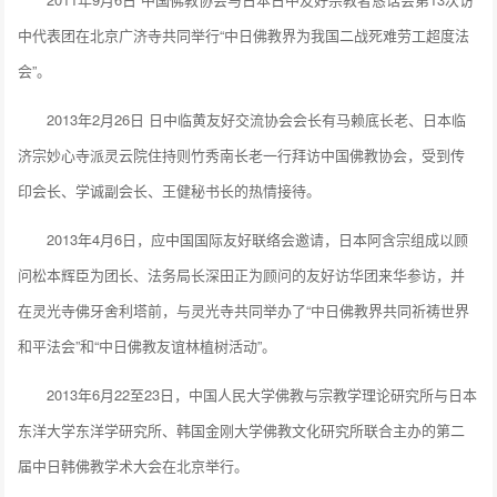
中代表团在北京广济寺共同举行“中日佛教界为我国二战死难劳工超度法
会”。
2013年2月26日 日中临黄友好交流协会会长有马赖底长老、日本临
济宗妙心寺派灵云院住持则竹秀南长老一行拜访中国佛教协会，受到传
印会长、学诚副会长、王健秘书长的热情接待。
2013年4月6日，应中国国际友好联络会邀请，日本阿含宗组成以顾
问松本辉臣为团长、法务局长深田正为顾问的友好访华团来华参访，并
在灵光寺佛牙舍利塔前，与灵光寺共同举办了“中日佛教界共同祈祷世界
和平法会”和“中日佛教友谊林植树活动”。
2013年6月22至23日，中国人民大学佛教与宗教学理论研究所与日本
东洋大学东洋学研究所、韩国金刚大学佛教文化研究所联合主办的第二
届中日韩佛教学术大会在北京举行。