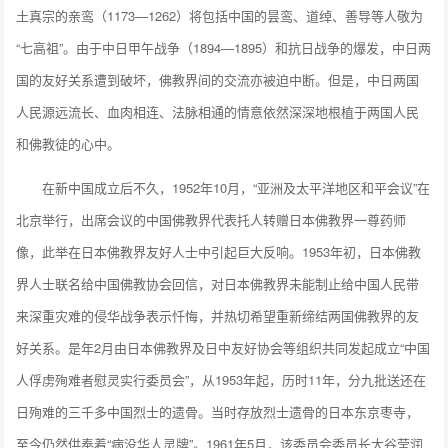
土真宗的亲鸾（1173—1262）将包括中国的昙鸾、道绰、善导等人敬为
“七高祖”。由于中日甲午战争（1894—1895）和抗日战争的爆发，中日两
国的友好关系遭到破坏，佛教界间的交流亦被迫中断。但是，中日两国
人民源远流长、血肉相连、法脉相通的情意依然深深地根植于两国人民
和佛教徒的心中。
在新中国成立后不久，1952年10月，“亚洲及太平洋地区和平会议”在
北京举行，出席会议的中国佛教界代表托人转赠日本佛教界一尊药师
像，此举在日本佛教界友好人士中引起巨大反响。1953年初，日本佛教
界人士联名给中国佛教协会回信，对日本佛教界未能制止给中国人民带
来深重灾难的侵华战争表示忏悔，并热切希望重新缔结两国佛教界的友
好关系。是年2月由日本佛教界及日中友好协会等组织共同发起成立“中国
人俘虏殉难者慰灵实行委员会”，从1953年起，历时11年，分九批送还在
日殉难的三千多中国烈士的遗骨。当时存放烈士遗骨的日本东京枣寺，
至今仍然供奉着“病没华人灵牌”。1961年5月，该委员会委员长大谷莹润