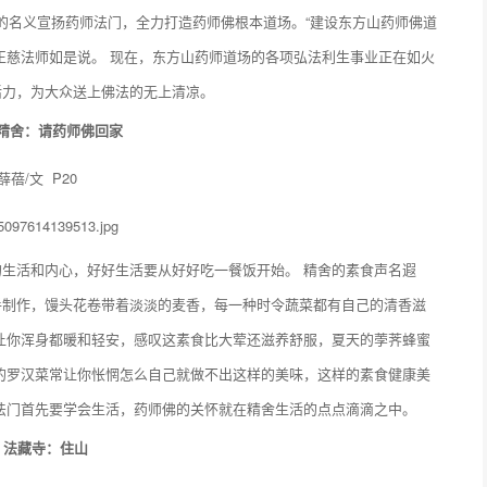
山的名义宣扬药师法门，全力打造药师佛根本道场。“建设东方山药师佛道
正慈法师如是说。 现在，东方山药师道场的各项弘法利生事业正在如火
活力，为大众送上佛法的无上清凉。
光精舍：请药师佛回家
薛蓓/文 P20
生活和内心，好好生活要从好好吃一餐饭开始。 精舍的素食声名遐
手制作，馒头花卷带着淡淡的麦香，每一种时令蔬菜都有自己的清香滋
让你浑身都暖和轻安，感叹这素食比大荤还滋养舒服，夏天的荸荠蜂蜜
的罗汉菜常让你怅惘怎么自己就做不出这样的美味，这样的素食健康美
法门首先要学会生活，药师佛的关怀就在精舍生活的点点滴滴之中。
 法藏寺：住山