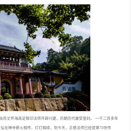
，由百丈怀海高足智印法师开辟兴建，历朝历代屡受皇封。 一千二百多年
弘化禅寺薪火相传，灯灯相续，到今天，正慈法师已经是第73世传