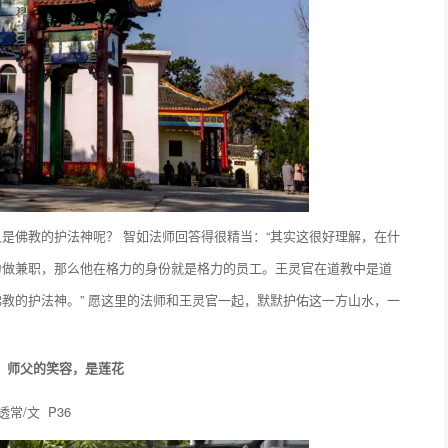
是佛教的护法神呢？ 智如法师回答得很精当：“其实这很好理解，在什
力做兼职，那么他在格力的身份就是格力的员工。王灵官在道教中是道
教的护法神。” 愿这里的法师和王灵官一起，默默护佑这一方山水，一
：师父的笑容，是莲花
透常/文 P36