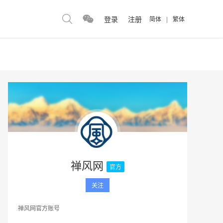
登录
注册
简体
|
繁体
禅风网
官方
关注
禅风网官方账号