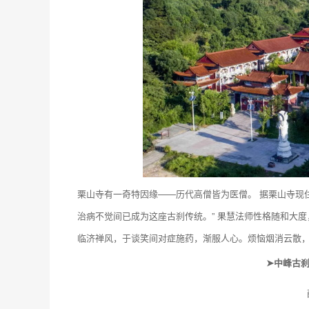
栗山寺有一奇特因缘——历代高僧皆为医僧。 据栗山寺现
治病不觉间已成为这座古刹传统。” 果慧法师性格随和大
临济禅风，于谈笑间对症施药，渐服人心。烦恼烟消云散
➤中峰古