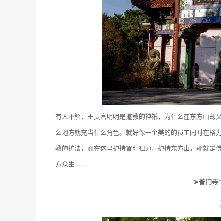
有人不解，王灵官明明是道教的神祇，为什么在东方山却又
么地方就充当什么角色。就好像一个美的的员工同时在格
教的护法，而在这里护持智印祖师，护持东方山，那就是佛
方众生……
➤普门寺