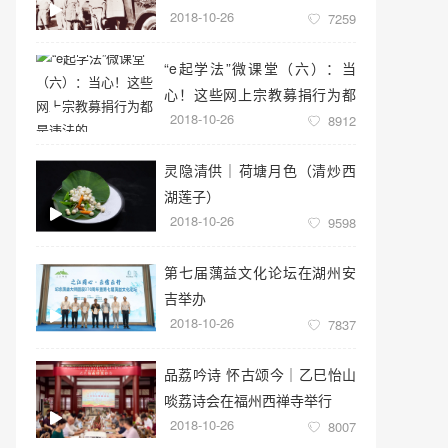
2018-10-26
7259
“e起学法”微课堂（六）：当
心！这些网上宗教募捐行为都
2018-10-26
是违法的
8912
灵隐清供｜​荷塘月色（清炒西
湖莲子）
2018-10-26
9598
第七届蕅益文化论坛在湖州安
吉举办
2018-10-26
7837
品荔吟诗 怀古颂今｜乙巳怡山
啖荔诗会在福州西禅寺举行
2018-10-26
8007