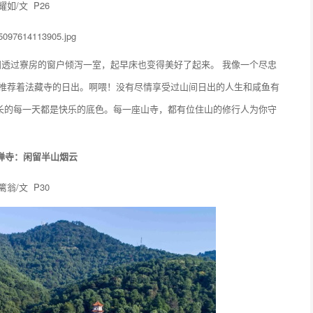
耀如/文 P26
透过寮房的窗户倾泻一室，起早床也变得美好了起来。 我像一个尽忠
”推荐着法藏寺的日出。啊喂！没有尽情享受过山间日出的人生和咸鱼有
长的每一天都是快乐的底色。每一座山寺，都有位住山的修行人为你守
禅寺：闲留半山烟云
篱翁/文 P30