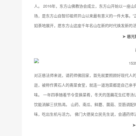
人。 2016年，东方山佛教协会成立，东方山开始以一座
场，是东方山自智印祖师开山以来最有意义的一件大事。”
如荼地展开，愿东方山这座千年名山在新的时代焕发新的
➤ 慈
对正慈法师来说，请药师佛回家，首先就要照顾好现代人的
迩，被称作黄石人的斋菜食堂，就连一道泡菜都是自己亲
味。 一年四季随着节令变换菜肴，冬天的莲藕花生红枣汤
饮能消解三伏热渴。 山药、南瓜、鲜蘑、菌菇、豆筋调配
味，吃出生机与活力。 佛门大德吴立民先生说，会通药师
➤