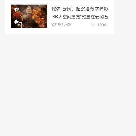
“探弥·云冈：超沉浸数字光影
+XR大空间展览”预展在云冈石
2018-10-26
窟云冈美术馆启幕
10941