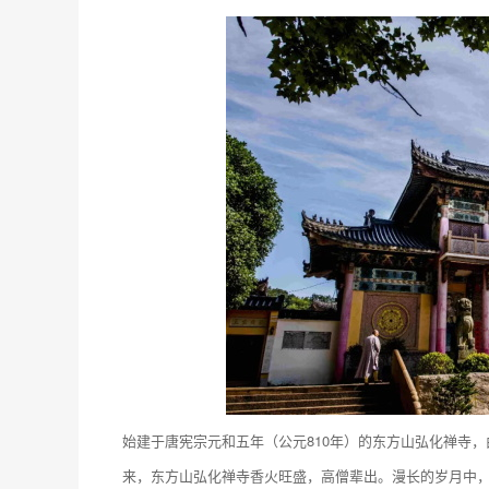
始建于唐宪宗元和五年（公元810年）的东方山弘化禅寺
来，东方山弘化禅寺香火旺盛，高僧辈出。漫长的岁月中，