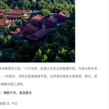
住持果慧师父说：“几千年来，驻锡于此的法师都懂中医，为信众和乡亲
度，一到周末，寺院访客便络绎不绝，法师亲切地和大家喝茶、聊天，依
，病痛也随之消除。
刹：禅韵千年，焕发新生
薛蓓/文 P32