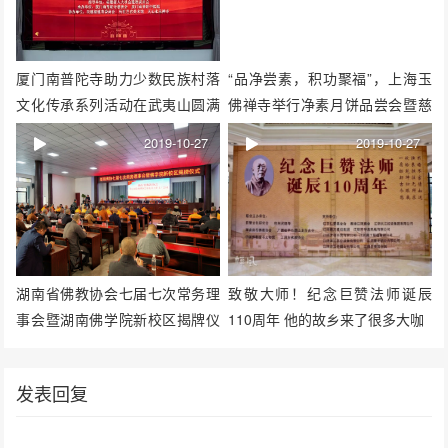
厦门南普陀寺助力少数民族村落
“品净尝素，积功聚福”，上海玉
文化传承系列活动在武夷山圆满
佛禅寺举行净素月饼品尝会暨慈
收官
善祈福仪式
2019-10-27
2019-10-27
湖南省佛教协会七届七次常务理
致敬大师！纪念巨赞法师诞辰
事会暨湖南佛学院新校区揭牌仪
110周年 他的故乡来了很多大咖
式在湘潭举行
发表回复