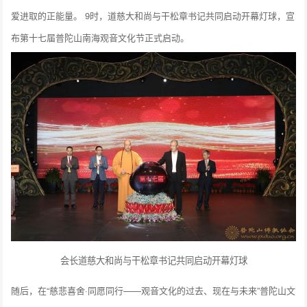
爱进取的正能量。 9时，道慈大和尚与干松章书记共同启动开幕灯球，宣
布第十七届普陀山南海观音文化节正式启动。
会长道慈大和尚与干松章书记共同启动开幕灯球
随后，在“慈悲喜舍·同愿同行——观音文化的过去、现在与未来”普陀山文