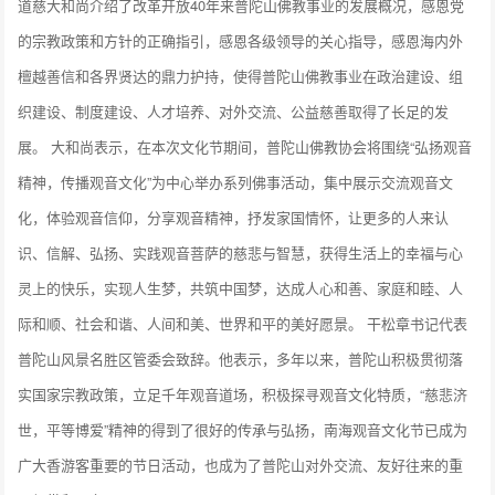
道慈大和尚介绍了改革开放40年来普陀山佛教事业的发展概况，感恩党
的宗教政策和方针的正确指引，感恩各级领导的关心指导，感恩海内外
檀越善信和各界贤达的鼎力护持，使得普陀山佛教事业在政治建设、组
织建设、制度建设、人才培养、对外交流、公益慈善取得了长足的发
展。 大和尚表示，在本次文化节期间，普陀山佛教协会将围绕“弘扬观音
精神，传播观音文化”为中心举办系列佛事活动，集中展示交流观音文
化，体验观音信仰，分享观音精神，抒发家国情怀，让更多的人来认
识、信解、弘扬、实践观音菩萨的慈悲与智慧，获得生活上的幸福与心
灵上的快乐，实现人生梦，共筑中国梦，达成人心和善、家庭和睦、人
际和顺、社会和谐、人间和美、世界和平的美好愿景。 干松章书记代表
普陀山风景名胜区管委会致辞。他表示，多年以来，普陀山积极贯彻落
实国家宗教政策，立足千年观音道场，积极探寻观音文化特质，“慈悲济
世，平等博爱”精神的得到了很好的传承与弘扬，南海观音文化节已成为
广大香游客重要的节日活动，也成为了普陀山对外交流、友好往来的重