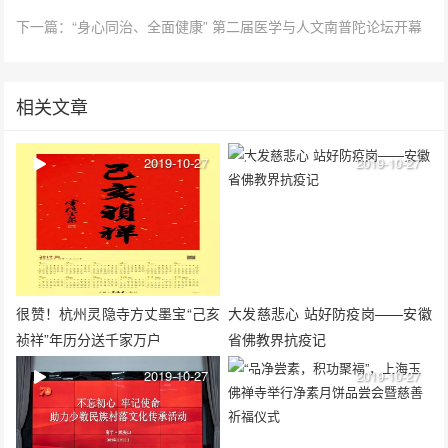
下一篇：“身心同治、全面健康” 第二届医学与人文南普陀论坛开幕
相关文章
2019-10-27
2019-10-27
很赞！杭州灵隐寺方丈墨宝“己亥
大发慈悲心 站好防疫岗——安徽
祯祥”年历分送千家万户
省佛教界抗疫记
2019-10-27
2019-10-27