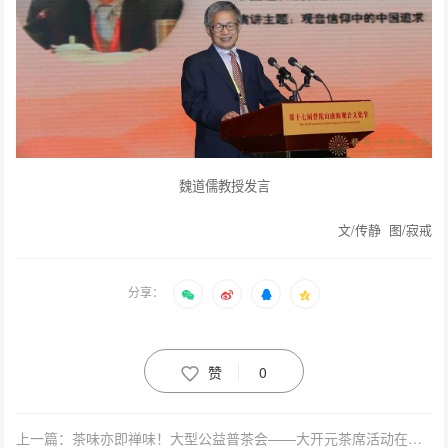
魏道儒教授发言
文/传静 图/寂戒
分享：
赞
0
上一篇：茶味亦即禅味！大型公益普茶会——大开元茶席活动在邢台大开元寺举行