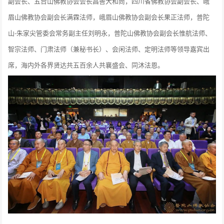
副会长、五台山佛教协会会长昌善大和尚，四川省佛教协会副会长、峨
眉山佛教协会副会长满霖法师，峨眉山佛教协会副会长果正法师，普陀
山-朱家尖管委会常务副主任刘明永，普陀山佛教协会副会长惟航法师、
智宗法师、门肃法师（兼秘书长）、会闲法师、定明法师等领导嘉宾出
席，海内外各界贤达共五百余人共襄盛会、同沐法恩。