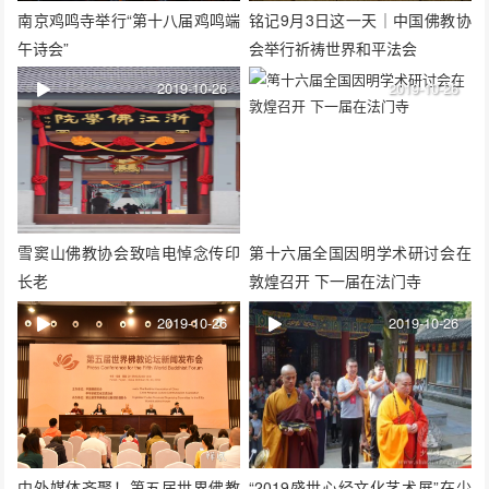
南京鸡鸣寺举行“第十八届鸡鸣端
铭记9月3日这一天｜中国佛教协
午诗会”
会举行祈祷世界和平法会
2019-10-26
2019-10-26
雪窦山佛教协会致唁电悼念传印
第十六届全国因明学术研讨会在
长老
敦煌召开 下一届在法门寺
2019-10-26
2019-10-26
中外媒体齐聚！第五届世界佛教
“2019盛世心经文化艺术展”在少