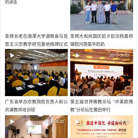
圣辉长老在湘潭大学湖南省马克
圣辉大和尚国庆前夕前往杨嘉桥
思主义宗教学研究基地揭牌仪式
镇慰问周菊华奶奶
上的讲话
2019-08-22
2019-08-22
广东省举办宗教院校负责人和公
第五届世界佛教论坛 “中美欧佛
共课教师培训班
教”分论坛在莆田举行
2019-08-22
2019-08-22