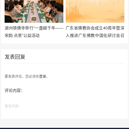
湖州铁佛寺举行“一盏越千年——
广东省佛教协会成立40周年暨深
宋韵·点茶”公益活动
入推进广东佛教中国化研讨会召
开
发表回复
要发表评论，您必须先
登录
。
评论内容：
暂无内容~