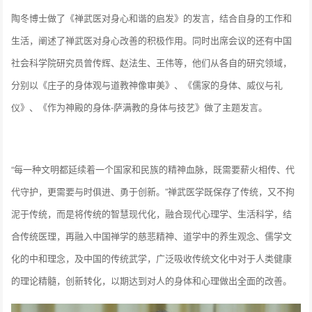
陶冬博士做了《禅武医对身心和谐的启发》的发言，结合自身的工作和
生活，阐述了禅武医对身心改善的积极作用。同时出席会议的还有中国
社会科学院研究员曾传辉、赵法生、王伟等，他们从各自的研究领域，
分别以《庄子的身体观与道教神像审美》、《儒家的身体、威仪与礼
仪》、《作为神殿的身体-萨满教的身体与技艺》做了主题发言。
“每一种文明都延续着一个国家和民族的精神血脉，既需要薪火相传、代
代守护，更需要与时俱进、勇于创新。”禅武医学既保存了传统，又不拘
泥于传统，而是将传统的智慧现代化，融合现代心理学、生活科学，结
合传统医理，再融入中国禅学的慈悲精神、道学中的养生观念、儒学文
化的中和理念，及中国的传统武学，广泛吸收传统文化中对于人类健康
的理论精髓，创新转化，以期达到对人的身体和心理做出全面的改善。