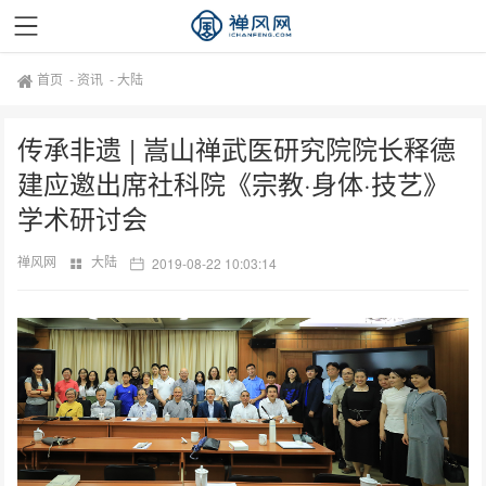
首页
-
资讯
-
大陆
传承非遗 | 嵩山禅武医研究院院长释德
建应邀出席社科院《宗教·身体·技艺》
学术研讨会
禅风网
大陆
2019-08-22 10:03:14