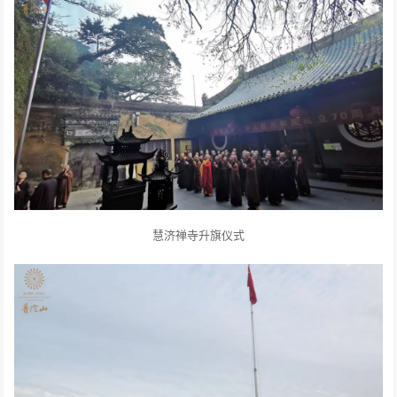
慧济禅寺升旗仪式