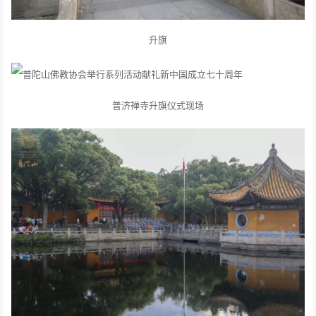
升旗
普济禅寺升旗仪式现场