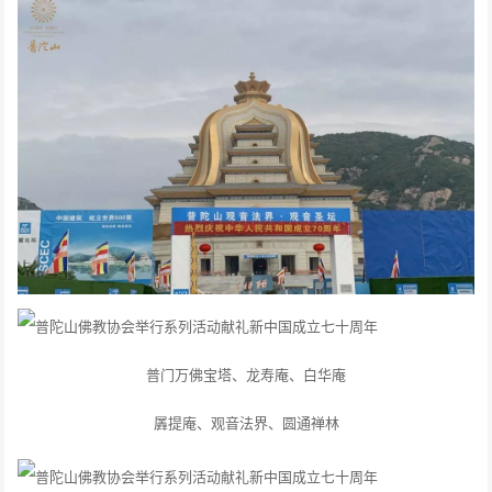
普门万佛宝塔、龙寿庵、白华庵
羼提庵、观音法界、圆通禅林