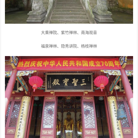
大乘禅院、紫竹禅林、南海观音
福泉禅林、隐秀讲院、杨枝禅林