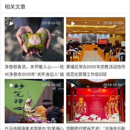
相关文章
2019-10-02
2019-10-02
净慈粽香浓，关怀暖人心——杭
黄埔区举办2025年宗教活动场所
州净慈寺2025年“关怀身边人”端
规范化管理工作培训班
午节慰问活动
2019-10-02
2019-10-02
白马寺释源美术馆举办“妙笔禅心
领略明代壁画艺术！“法海寺与毗