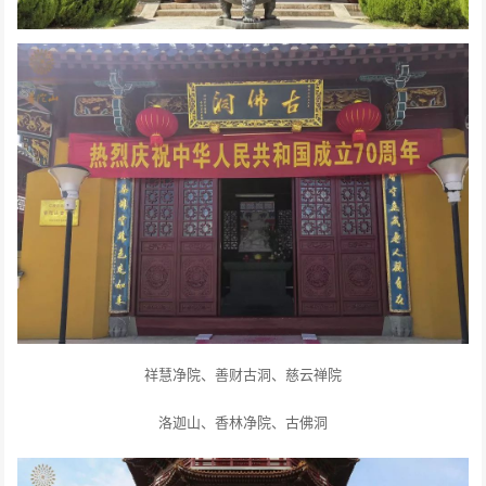
祥慧净院、善财古洞、慈云禅院
洛迦山、香林净院、古佛洞