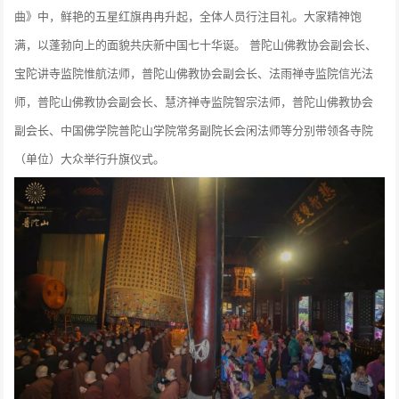
曲》中，鲜艳的五星红旗冉冉升起，全体人员行注目礼。大家精神饱
满，以蓬勃向上的面貌共庆新中国七十华诞。 普陀山佛教协会副会长、
宝陀讲寺监院惟航法师，普陀山佛教协会副会长、法雨禅寺监院信光法
师，普陀山佛教协会副会长、慧济禅寺监院智宗法师，普陀山佛教协会
副会长、中国佛学院普陀山学院常务副院长会闲法师等分别带领各寺院
（单位）大众举行升旗仪式。