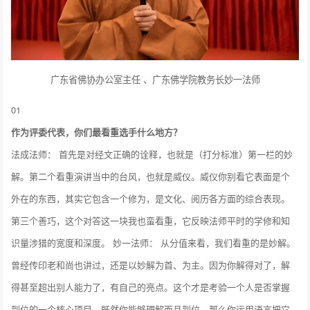
广东省佛协办公室主任 、广东佛学院教务长妙一法师
01
作为评委代表，你们最看重选手什么地方？
法成法师： 首先是对经文正确的诠释，也就是（打分标准）第一栏的妙
解。第二个看重演讲当中的台风，也就是威仪。威仪你别看它表面是个
外在的东西，其实它包含一个修为，是文化、阅历各方面的综合表现。
第三个善巧，这个对答这一块我也蛮看重，它反映法师平时的学修和知
识量涉猎的宽度和深度。 妙一法师： 从分值来看，我们看重的是妙解。
曾经传印老和尚也讲过，还是以妙解为首、为主。因为你解得对了，解
得甚至超出别人能力了，有自己的亮点。这个才是考验一个人是否掌握
到位的一个核心项目。既然你能够理解而且到位，那么你运用语言把它