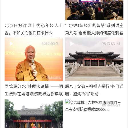
北京日报评论｜忧心年轻人上
“《六祖坛经》的智慧”系列讲座
香，不如关心他们在求什么
第八期 看惠能大师如何度化刺客
2019-09-21
2019-09-21
同饮珠江水 共叙法谊情 ——明
腊八 | 安徽三祖禅寺举行“冬日送
生法师在粵港澳佛教界迎新年联
暖，施粥祈福”活动
谊会上的致辞
2019-09-21
2019-09-21