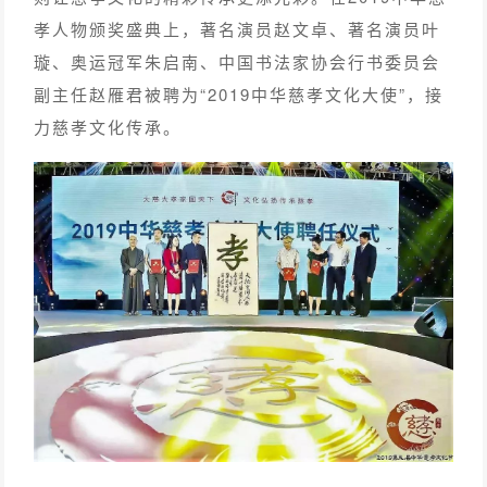
孝人物颁奖盛典上，著名演员赵文卓、著名演员叶
璇、奥运冠军朱启南、中国书法家协会行书委员会
副主任赵雁君被聘为“2019中华慈孝文化大使”，接
力慈孝文化传承。