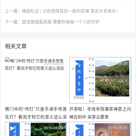
上一篇：禅游札记 | 让你觉得耳目一新的农禅 其实大有来头！
下一篇：国宝敦煌莫高窟 需要你我每一个人的守护
相关文章
2019-08-20
2019-08-20
佛门中的“传灯”只是手递手传莲
开茶啦！寻找寺院春茶禅意之问
花灯？看完才知它的意义这么深
禅古刹中 采茶云雾里
远
2019-08-20
2019-08-20