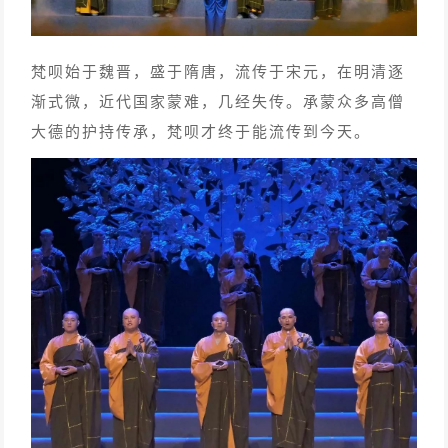
梵呗始于魏晋，盛于隋唐，流传于宋元，在明清逐
渐式微，近代国家蒙难，几经失传。承蒙众多高僧
大德的护持传承，梵呗才终于能流传到今天。