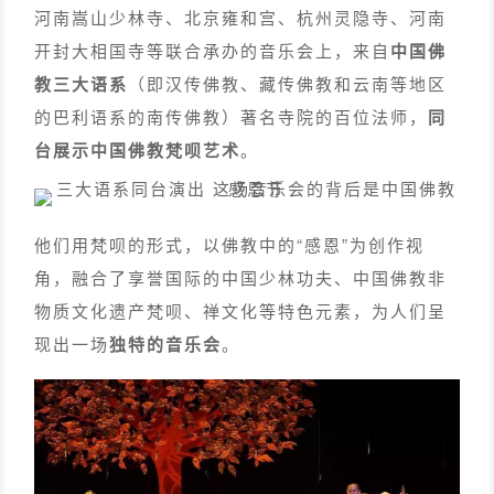
河南嵩山少林寺、北京雍和宫、杭州灵隐寺、河南
开封大相国寺等联合承办的音乐会上，来自
中国佛
教三大语系
（即汉传佛教、藏传佛教和云南等地区
的巴利语系的南传佛教）著名寺院的百位法师，
同
台展示中国佛教梵呗艺术
。
他们用梵呗的形式，以佛教中的“感恩”为创作视
角，融合了享誉国际的中国少林功夫、中国佛教非
物质文化遗产梵呗、禅文化等特色元素，为人们呈
现出一场
独特的音乐会
。