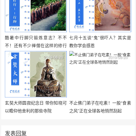
酷暑中行脚只锻炼意志？不不
七月十五谈“鬼”很吓人？其实是
不！还有不少禅僧在这样的修行
教你学会感恩
中开悟
2019-08-20
2019-08-20
玄奘大师圆寂纪念日 带你知晓可
不止佛门弟子在吃素！一股“食素
以瞻仰他舍利的那些寺院
之风”正在全球各地悄然刮起
发表回复