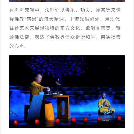
在声声梵呗中，法师们以佛乐、功夫、禅茶等来诠
释佛教“感恩”的博大精深，于流光溢彩处，用现代
舞台艺术来展现独特的东方文化，歌唱真善美，赞
颂佛法僧，表达了佛教界信众祈盼和平，崇德扬善
的心声。