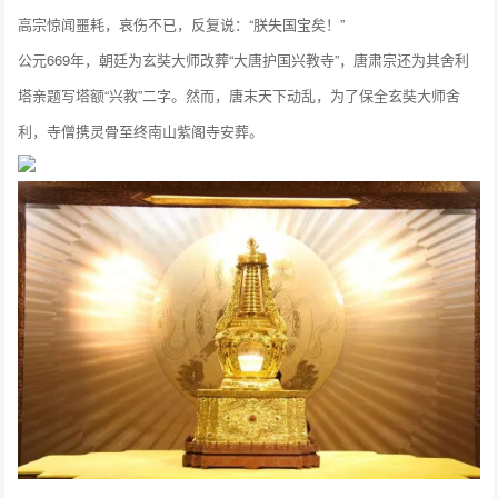
高宗惊闻噩耗，哀伤不已，反复说：“朕失国宝矣！”
公元669年，朝廷为玄奘大师改葬“大唐护国兴教寺”，唐肃宗还为其舍利
塔亲题写塔额“兴教”二字。然而，唐末天下动乱，为了保全玄奘大师舍
利，寺僧携灵骨至终南山紫阁寺安葬。