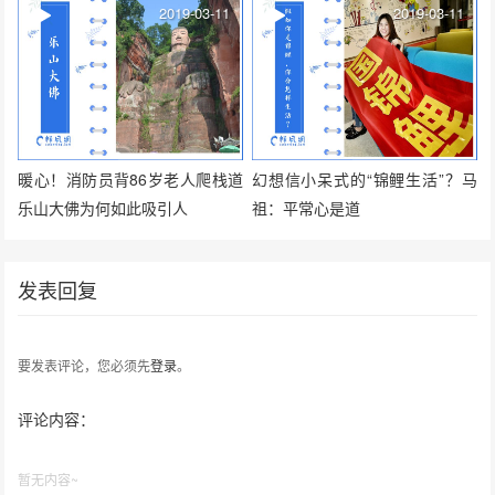
2019-03-11
2019-03-11
暖心！消防员背86岁老人爬栈道
幻想信小呆式的“锦鲤生活”？马
乐山大佛为何如此吸引人
祖：平常心是道
发表回复
要发表评论，您必须先
登录
。
评论内容：
暂无内容~