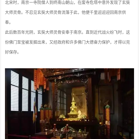
北宋时，南京一寺院僧人到终南山朝山，在废寺危塔中意外发现了玄奘
大师灵骨。不忍见玄奘大师灵骨流落于此，他便千里迢迢迎回南京供
奉。
此后数百年光阴，玄奘大师灵骨安奉于南京。直到近代战火纷飞时，这
份佛门至宝被发掘出来，又经政府和许多佛门大德奋力保护，才得以完
好保存。