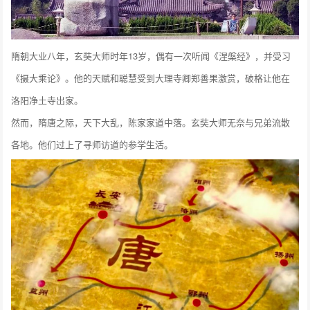
隋朝大业八年，玄奘大师时年13岁，偶有一次听闻《涅槃经》，并受习
《摄大乘论》。他的天赋和聪慧受到大理寺卿郑善果激赏，破格让他在
洛阳净土寺出家。
然而，隋唐之际，天下大乱，陈家家道中落。玄奘大师无奈与兄弟流散
各地。他们过上了寻师访道的参学生活。