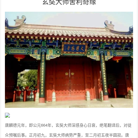
玄奘大师舍利奇缘
唐麟德元年，即公元664年，玄奘大师深感身心日衰，绝笔翻译后，对徒
众预嘱后事。正月初九，玄奘大师病势严重，至二月初五夜半圆寂。唐