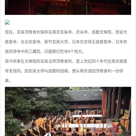
现在，玄奘顶骨舍利保存在南京玄奘寺、灵谷寺、成都文殊院、西安大
慈恩寺、台北玄奘寺、新竹玄奘大学、日本东京琦玉县慈恩寺、日本奈
良药师寺中的三藏院、印度那烂陀寺9个地方。
现今供奉在文殊院的玄奘法师顶骨舍利，是上世纪四十年代在南京报恩
寺发现的。因玄奘大师与成都的因缘，便从南京请回顶骨舍利一份供
奉。