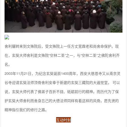
舍利辗转来到文殊院后，受文殊院上一任方丈宽霖老和尚舍命保护。现
在，玄奘大师舍利是文殊院“空林二圣”之一，与“空林二圣”之佛陀舍利齐
名。
2003年11月21日，为纪念玄奘诞辰1400周年，西安大慈恩寺又从南京灵
谷寺迎请玄奘法师顶骨舍利安奉于新建的玄奘三藏院的大遍觉堂。 可以
说，玄奘大师代表了佛弟子百折不挠、砥砺前行的精神。而历代为了保
护玄奘大师舍利而舍身忘己的大德法师同样有着这样的风骨。愿先贤的
精神指引我们的修行之路。
互动时刻