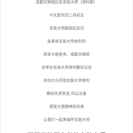
成都文殊院纪念玄奘大师（资料图）
今天是农历二月初五
玄奘大师圆寂纪念日
安奉有玄奘大师舍利的
西安大慈恩寺、成都文殊院
会举办玄奘大师舍利瞻仰法会
并向大众开放玄奘大师舍利
瞻仰先贤圣迹 同沾法喜
感受大德精神和风骨
让我们一起来缅怀玄奘大师