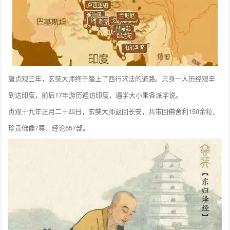
唐贞观三年，玄奘大师终于踏上了西行求法的道路。只身一人历经艰辛
到达印度，前后17年游历遍访印度，遍学大小乘各派学说。
贞观十九年正月二十四日，玄奘大师返回长安，共带回佛舍利150余粒、
珍贵佛像7尊、经论657部。