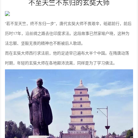
不至天竺不东归的玄奘大师
“若不至天竺，终不东归一步”，唐代玄奘大师不畏艰辛，砥砺前行，前后
历时17年，沿丝绸之路去往印度求法。这段故事已然家喻户晓，这种为
法忘躯、坚毅无畏的精神也不断被后人歌颂。
而在玄奘大师西行求法前，他的足迹早已遍布大半个中国。在隋唐动荡
时期，年轻的玄奘大师在各地颠沛流离，同样是为了学习佛法。