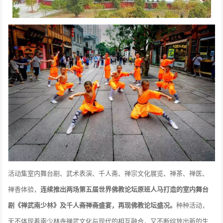
活动集室内舞台剧、武术表演、千人斋、禅宗文化展览、禅茶、禅医、
禅香体验，
连续推出两场第五届世界佛教论坛原班人马打造的室内舞台
剧《禅武南少林》及千人斋禅斋盛宴，再现佛教论坛盛况。
种种活动，
无不体现着南少林寺禅武文化与现代的相互融合，又不断绽放出新的生