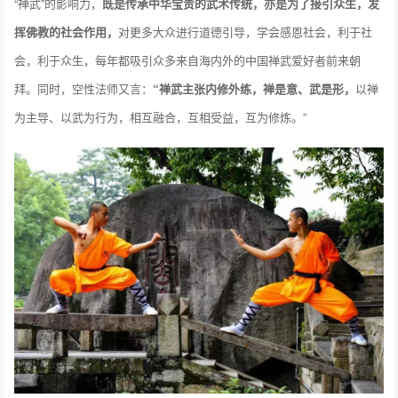
“禅武”的影响力，
既是传承中华宝贵的武术传统，亦是为了接引众生，发
挥佛教的社会作用，
对更多大众进行道德引导，学会感恩社会，利于社
会，利于众生，每年都吸引众多来自海内外的中国禅武爱好者前来朝
拜。同时，空性法师又言：
“禅武主张内修外练，禅是意、武是形，
以禅
为主导、以武为行为，相互融合，互相受益，互为修炼。”