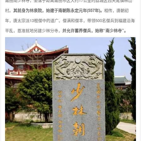
莆田南少林寺，坐落于距离莆田市区大约17公里的荔城区西天尾镇林山
村。
其前身为林泉院，始建于南朝陈永定元年(557年)。
相传，唐朝初
年，唐太宗派13棍僧中的道广、僧满和僧丰，带领500名僧兵到福建沿海
平乱，恩准就地另建少林分寺，
并允许蓄养僧兵，始称“南少林寺”。