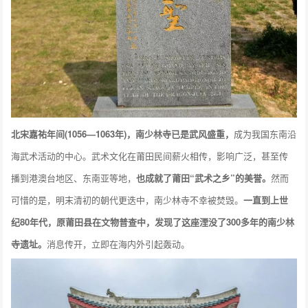
北宋嘉祐年间(1056—1063年)，南少林寺已是武风盛重，
成为我国东南沿
海武术活动的中心。武术文化在莆田民间薪火相传，影响广泛，甚至传
播到港澳台地区、东南亚等地，
也成就了莆田“武术之乡”的美誉。
然而
可惜的是，明末清初的朝代更迭中，南少林寺不幸被焚毁。
一直到上世
纪80年代，原莆田县在文物普查中，发现了这座湮没了300多年的南少林
寺遗址。
消息传开，立即在海内外引起轰动。