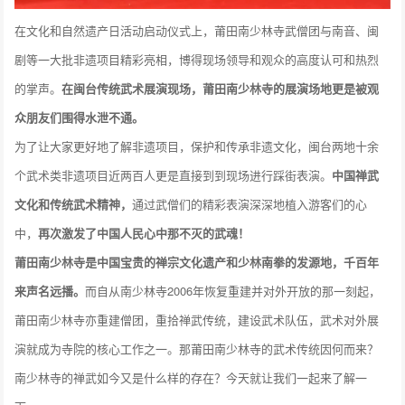
在文化和自然遗产日活动启动仪式上，莆田南少林寺武僧团与南音、闽
剧等一大批非遗项目精彩亮相，博得现场领导和观众的高度认可和热烈
的掌声。
在闽台传统武术展演现场，莆田南少林寺的展演场地更是被观
众朋友们围得水泄不通。
为了让大家更好地了解非遗项目，保护和传承非遗文化，闽台两地十余
个武术类非遗项目近两百人更是直接到到现场进行踩街表演。
中国禅武
文化和传统武术精神，
通过武僧们的精彩表演深深地植入游客们的心
中，
再次激发了中国人民心中那不灭的武魂！
莆田南少林寺是中国宝贵的禅宗文化遗产和少林南拳的发源地，千百年
来声名远播。
而自从南少林寺2006年恢复重建并对外开放的那一刻起，
莆田南少林寺亦重建僧团，重拾禅武传统，建设武术队伍，武术对外展
演就成为寺院的核心工作之一。那莆田南少林寺的武术传统因何而来？
南少林寺的禅武如今又是什么样的存在？今天就让我们一起来了解一