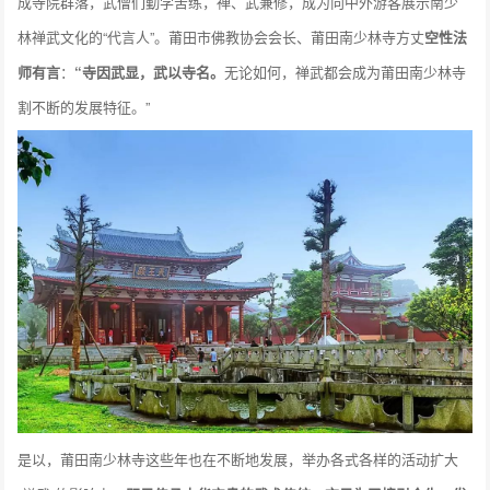
成寺院群落，武僧们勤学苦练，禅、武兼修，成为向中外游客展示南少
林禅武文化的“代言人”。莆田市佛教协会会长、莆田南少林寺方丈
空性法
师有言
：
“
寺因武显，武以寺名。
无论如何，禅武都会成为莆田南少林寺
割不断的发展特征。”
是以，莆田南少林寺这些年也在不断地发展，举办各式各样的活动扩大