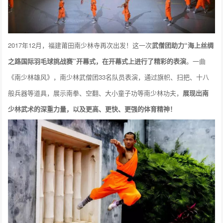
2017年12月，福建莆田南少林寺再次出发！这一次
武僧团助力“海上丝绸
之路国际羽毛球挑战赛”开幕式，在开幕式上进行了精彩的表演
。一曲
《南少林雄风》，南少林武僧团33名队员表演，通过旗帜、扫把、十八
般兵器等道具，展示南拳、空翻、大小童子功等南少林功夫，
展现出南
少林武术的深重力量，以及更高、更快、更强的体育精神！