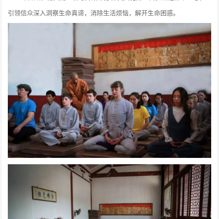
引领信众深入洞察生命真谛，消除生活烦恼，解开生命困惑。