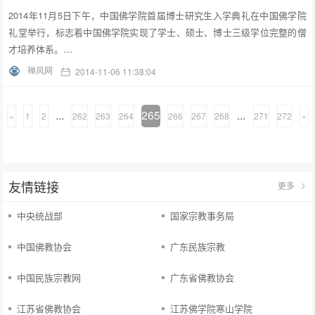
2014年11月5日下午，中国佛学院首届博士研究生入学典礼在中国佛学院
礼堂举行，标志着中国佛学院实现了学士、硕士、博士三级学位完整的僧
才培养体系。…
禅风网
2014-11-06 11:38:04
...
265
...
«
1
2
262
263
264
266
267
268
271
272
»
友情链接
更多
中央统战部
国家宗教事务局
中国佛教协会
广东民族宗教
中国民族宗教网
广东省佛教协会
江苏省佛教协会
江苏佛学院寒山学院