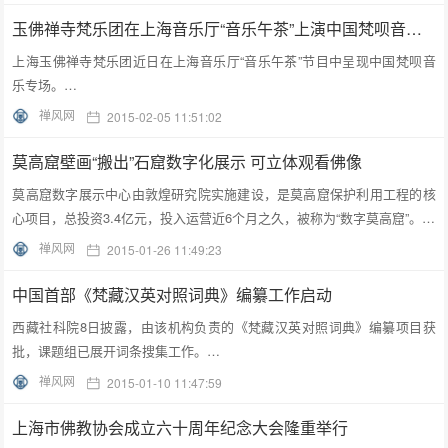
玉佛禅寺梵乐团在上海音乐厅“音乐午茶”上演中国梵呗音乐专场
上海玉佛禅寺梵乐团近日在上海音乐厅“音乐午茶”节目中呈现中国梵呗音
乐专场。…
禅风网
2015-02-05 11:51:02
莫高窟壁画“搬出”石窟数字化展示 可立体观看佛像
莫高窟数字展示中心由敦煌研究院实施建设，是莫高窟保护利用工程的核
心项目，总投资3.4亿元，投入运营近6个月之久，被称为“数字莫高窟”。…
禅风网
2015-01-26 11:49:23
中国首部《梵藏汉英对照词典》编纂工作启动
西藏社科院8日披露，由该机构负责的《梵藏汉英对照词典》编纂项目获
批，课题组已展开词条搜集工作。…
禅风网
2015-01-10 11:47:59
上海市佛教协会成立六十周年纪念大会隆重举行