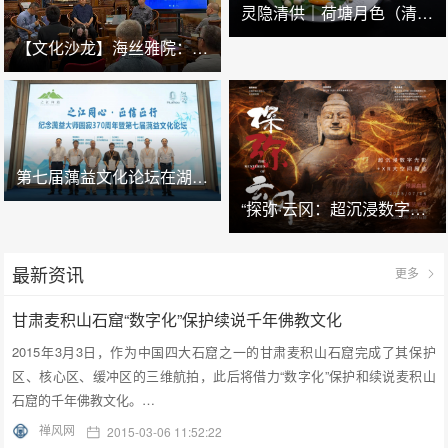
灵隐清供｜​荷塘月色（清炒西湖莲子）
【文化沙龙】海丝雅院：清代广州的海幢寺及外销画
第七届蕅益文化论坛在湖州安吉举办
“探弥·云冈：超沉浸数字光影+XR大空间展览”预展在云冈石窟云冈美术馆启幕
最新资讯
更多
甘肃麦积山石窟“数字化”保护续说千年佛教文化
2015年3月3日，作为中国四大石窟之一的甘肃麦积山石窟完成了其保护
区、核心区、缓冲区的三维航拍，此后将借力“数字化”保护和续说麦积山
石窟的千年佛教文化。…
禅风网
2015-03-06 11:52:22