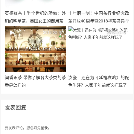
英德红茶丨半个世纪的骄傲：外
十年磨一剑！中国茶行业纪念改
销的明星茶，英国女王的御用茶
革开放40周年暨2018华茶盛典举
行
2019-03-15
2019-03-15
闻香识茶 带你了解各大茶类的茶
汝瓷丨还在为《延禧攻略》的配
香是怎样的
色叫好？人家千年前就这样玩了
发表回复
要发表评论，您必须先
登录
。