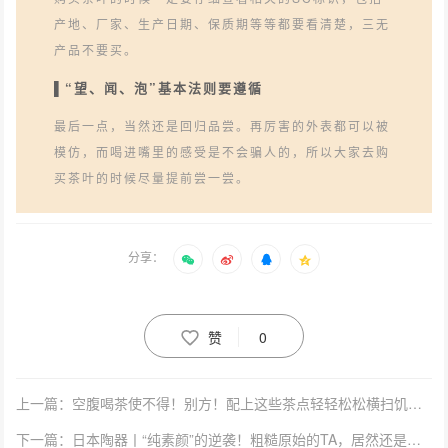
产地、厂家、生产日期、保质期等等都要看清楚，三无
产品不要买。
▌“望、闻、泡”基本法则要遵循
最后一点，当然还是回归品尝。再厉害的外表都可以被
模仿，而喝进嘴里的感受是不会骗人的，所以大家去购
买茶叶的时候尽量提前尝一尝。
分享：
赞
0
上一篇：空腹喝茶使不得！别方！配上这些茶点轻轻松松横扫饥饿！
下一篇：日本陶器丨“纯素颜”的逆袭！粗糙原始的TA，居然还是香饽饽