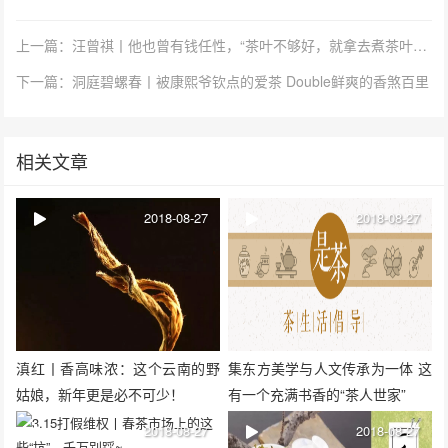
上一篇：汪曾祺丨他也曾有钱任性，“茶叶不够好，就拿去煮茶叶蛋”
下一篇：洞庭碧螺春丨被康熙爷钦点的爱茶 Double鲜爽的香煞百里
相关文章
2018-08-27
2018-08-27
滇红丨香高味浓：这个云南的野
集东方美学与人文传承为一体 这
姑娘，新年更是必不可少！
有一个充满书香的“茶人世家”
2018-08-27
2018-08-27