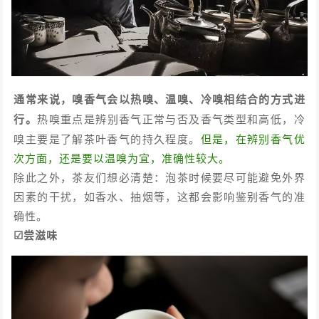
通常来说，嗅香气会以热嗅、温嗅、冷嗅相结合的方式进
行。
热嗅重点是辨别香气正常与否及香气类型和高低，冷
嗅主要是了解茶叶香气的持久程度。
但是，在辨别香气优
次方面，还是要以温嗅为宜，准确性较大。
除此之外，茶友们想必清楚：泡茶时候要尽可能避免外界
因素的干扰，如香水、抽烟等，这都会影响鉴别香气的准
确性。
☑尝滋味