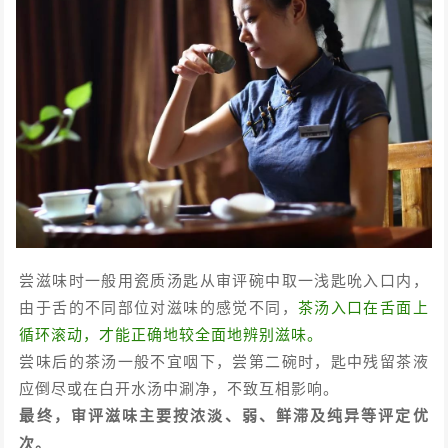
尝滋味时一般用瓷质汤匙从审评碗中取一浅匙吮入口内，
由于舌的不同部位对滋味的感觉不同，
茶汤入口在舌面上
循环滚动，才能正确地较全面地辨别滋味。
尝味后的茶汤一般不宜咽下，尝第二碗时，匙中残留茶液
应倒尽或在白开水汤中涮净，不致互相影响。
最终，审评滋味主要按浓淡、弱、鲜滞及纯异等评定优
次。