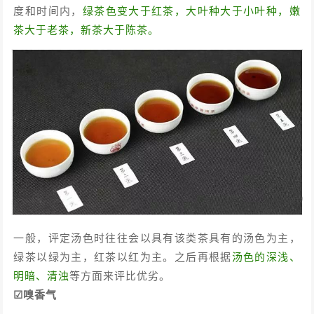
度和时间内，
绿茶色变大于红茶，大叶种大于小叶种，嫩
茶大于老茶，新茶大于陈茶。
一般，评定汤色时往往会以具有该类茶具有的汤色为主，
绿茶以绿为主，红茶以红为主。之后再根据
汤色的深浅、
明暗、清浊
等方面来评比优劣。
☑嗅香气