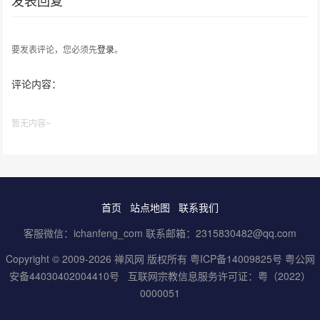
要发表评论，您必须先
登录
。
评论内容：
暂无内容~
首页
站点地图
联系我们
客服微信：ichanfeng_com 联系邮箱：2315830482@qq.com
Copyright © 2009-2026 禅风网 版权所有
粤ICP备14009825号
粤公网
安备44030402004410号
互联网宗教信息服务许可证：粤（2022）
0000051