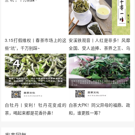
3.15打假维权丨春茶市场上的这
安溪铁观音丨人红是非多！风靡
些“坑”，千万别踩~
全国、受人追捧、茶界之王、乌
龙茶代
2018-08-27
2018-08-27
白牡丹丨安利！牡丹花变成的
白茶大PK！同父异母的福鼎、政
茶，喝起来都是花香扑鼻！
和，谁更胜一筹？
发表回复