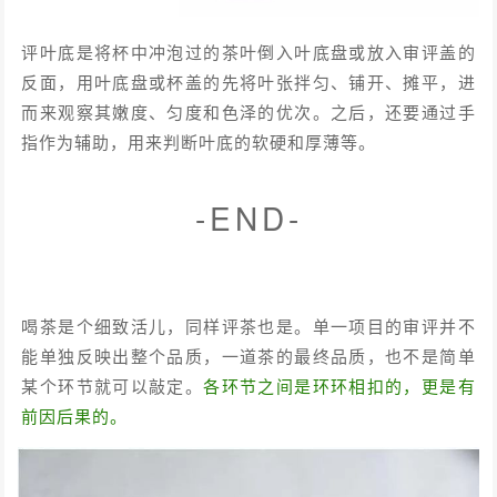
评叶底是将杯中冲泡过的茶叶倒入叶底盘或放入审评盖的
反面，用叶底盘或杯盖的先将叶张拌匀、铺开、摊平，进
而来观察其嫩度、匀度和色泽的优次。之后，还要通过手
指作为辅助，用来判断叶底的软硬和厚薄等。
-END-
喝茶是个细致活儿，同样评茶也是。单一项目的审评并不
能单独反映出整个品质，一道茶的最终品质，也不是简单
某个环节就可以敲定。
各环节之间是环环相扣的，更是有
前因后果的。