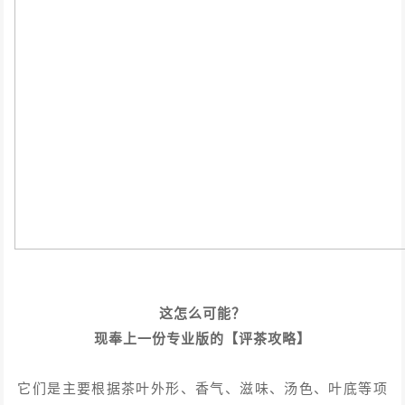
这怎么可能？
现奉上一份专业版的【评茶攻略】
它们是主要根据茶叶外形、香气、滋味、汤色、叶底等项