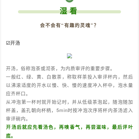
湿看
会不会有“有趣的灵魂”？
☑开汤
开汤，俗称泡茶或沏茶，为内质审评的重要步骤。
一般红、绿、黄、白散茶，称取样茶投入审评杯内，然后
以沸滚适度的开水以慢、快、慢的速度冲入杯中，泡水量
应齐杯口。
从冲泡第一杯时就开始记时，并从低级茶泡起，随泡随加
杯盖，盖孔朝向杯柄，5min时按冲泡次序将杯内茶汤滤入
审评碗内。
开汤后就应先看汤色，再嗅香气，再尝滋味，最后评叶
底。