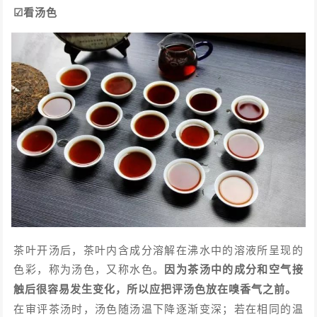
☑看汤色
茶叶开汤后，茶叶内含成分溶解在沸水中的溶液所呈现的
色彩，称为汤色，又称水色。
因为茶汤中的成分和空气接
触后很容易发生变化，所以应把评汤色放在嗅香气之前。
在审评茶汤时，汤色随汤温下降逐渐变深；若在相同的温