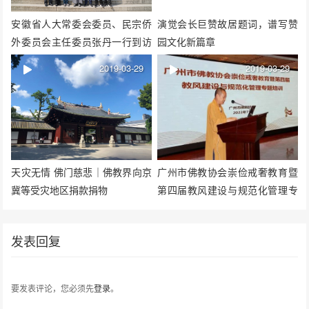
安徽省人大常委会委员、民宗侨
演觉会长巨赞故居题词，谱写赞
外委员会主任委员张丹一行到访
园文化新篇章
天柱山三祖禅寺
2019-03-29
2019-03-29
天灾无情 佛门慈悲｜佛教界向京
广州市佛教协会崇俭戒奢教育暨
冀等受灾地区捐款捐物
第四届教风建设与规范化管理专
题培训在大佛寺举行
发表回复
要发表评论，您必须先
登录
。