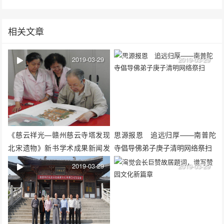
相关文章
2019-03-29
2019-03-29
《慈云祥光—赣州慈云寺塔发现
思源报恩 追远归厚——南普陀
北宋遗物》新书学术成果新闻发
寺倡导佛弟子庚子清明网络祭扫
布会在社科院考古所举行
2019-03-29
2019-03-29