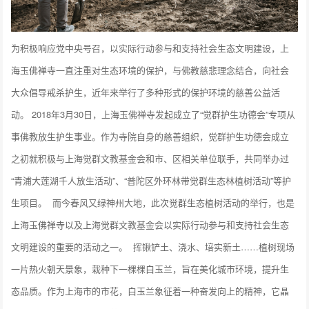
为积极响应党中央号召，以实际行动参与和支持社会生态文明建设，上
海玉佛禅寺一直注重对生态环境的保护，与佛教慈悲理念结合，向社会
大众倡导戒杀护生，近年来举行了多种形式的保护环境的慈善公益活
动。 2018年3月30日，上海玉佛禅寺发起成立了“觉群护生功德会”专项从
事佛教放生护生事业。作为寺院自身的慈善组织，觉群护生功德会成立
之初就积极与上海觉群文教基金会和市、区相关单位联手，共同举办过
“青浦大莲湖千人放生活动”、“普陀区外环林带觉群生态林植树活动”等护
生项目。
而今春风又绿神州大地，此次觉群生态植树活动的举行，也是
上海玉佛禅寺以及上海觉群文教基金会以实际行动参与和支持社会生态
文明建设的重要的活动之一。
挥锹铲土、浇水、培实新土……植树现场
一片热火朝天景象，栽种下一棵棵白玉兰，旨在美化城市环境，提升生
态品质。作为上海市的市花，白玉兰象征着一种奋发向上的精神，它晶