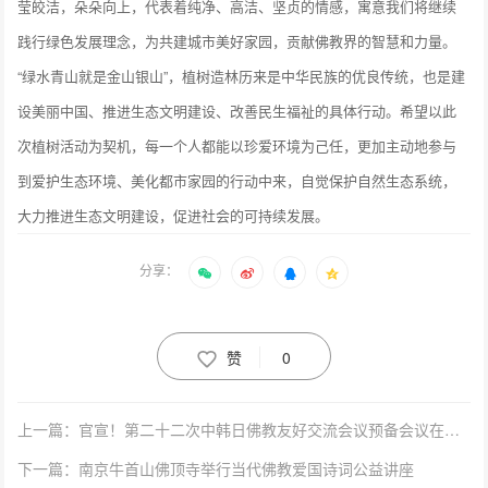
莹皎洁，朵朵向上，代表着纯净、高洁、坚贞的情感，寓意我们将继续
践行绿色发展理念，为共建城市美好家园，贡献佛教界的智慧和力量。
“绿水青山就是金山银山”，植树造林历来是中华民族的优良传统，也是建
设美丽中国、推进生态文明建设、改善民生福祉的具体行动。希望以此
次植树活动为契机，每一个人都能以珍爱环境为己任，更加主动地参与
到爱护生态环境、美化都市家园的行动中来，自觉保护自然生态系统，
大力推进生态文明建设，促进社会的可持续发展。
分享：
赞
0
上一篇：官宣！第二十二次中韩日佛教友好交流会议预备会议在珠海召开
下一篇：南京牛首山佛顶寺举行当代佛教爱国诗词公益讲座