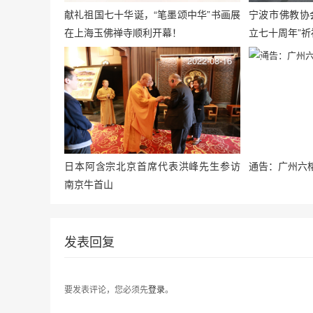
献礼祖国七十华诞，“笔墨颂中华”书画展
宁波市佛教协
在上海玉佛禅寺顺利开幕！
立七十周年”
2022-08-16
日本阿含宗北京首席代表洪峰先生参访
通告：广州六
南京牛首山
发表回复
要发表评论，您必须先
登录
。