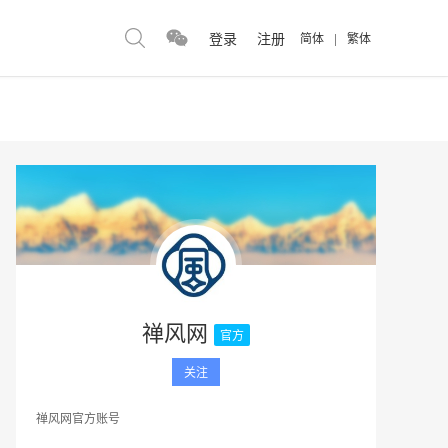
登录
注册
简体
|
繁体
禅风网
官方
关注
禅风网官方账号