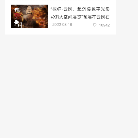
“探弥·云冈：超沉浸数字光影
+XR大空间展览”预展在云冈石
2022-08-16
窟云冈美术馆启幕
10942