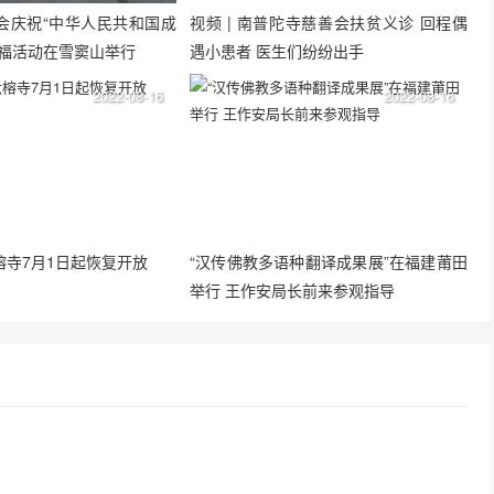
会庆祝“中华人民共和国成
视频 | 南普陀寺慈善会扶贫义诊 回程偶
祈福活动在雪窦山举行
遇小患者 医生们纷纷出手
2022-08-16
2022-08-16
榕寺7月1日起恢复开放
“汉传佛教多语种翻译成果展”在福建莆田
举行 王作安局长前来参观指导