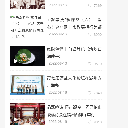
2022-08-16
7269
“e起学法”微课堂（六）：当
心！这些网上宗教募捐行为都
2022-08-16
是违法的
8920
灵隐清供｜​荷塘月色（清炒西
湖莲子）
2022-08-16
9610
第七届蕅益文化论坛在湖州安
吉举办
2022-08-16
7840
品荔吟诗 怀古颂今｜乙巳怡山
啖荔诗会在福州西禅寺举行
2022-08-16
8010