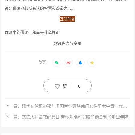
都是佛源老和尚弘法的智慧和拳拳之心。
互动时刻
你眼中的佛源老和尚是什么样的
欢迎留言分享哦
分享：
赞
0
上一篇：现代女僧很神秘？多图带你领略佛门女性里老中青三代的美
下一篇：玄奘大师圆寂纪念日 带你知晓可以瞻仰他舍利的那些寺院