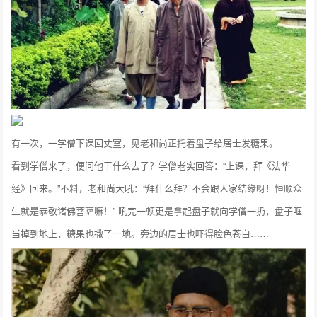
有一次，一学僧下课回丈室，见老和尚正托着盘子给居士发糖果。
看到学僧来了，便问他干什么去了？学僧老实回答：“上课，拜《法华
经》回来。”不料，老和尚大吼：“拜什么拜？不会跟人家结缘呀！恒顺众
生就是恭敬诸佛菩萨嘛！” 吼完一顿更是拿起盘子就向学僧一扔，盘子哐
当掉到地上，糖果也撒了一地。旁边的居士也吓得脸色苍白……