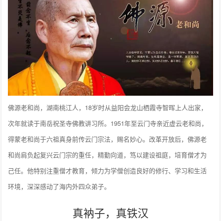
佛源老和尚，湖南桃江人，18岁时从益阳会龙山栖霞寺智晖上人出家，
次年就读于南岳祝圣寺佛教讲习所。1951年至云门寺亲近虚云老和尚，
得蒙老和尚于六祖真身前传云门宗法，赐名妙心。改革开放后，佛源老
和尚肩负起复兴云门宗的重任，精勤向道，笃以建设祖庭，培育僧才为
己任。他特别注重僧才教育，倾力为学僧创造良好的修行、学习和生活
环境，深深感动了海内外四众弟子。
真衲子，真铁汉