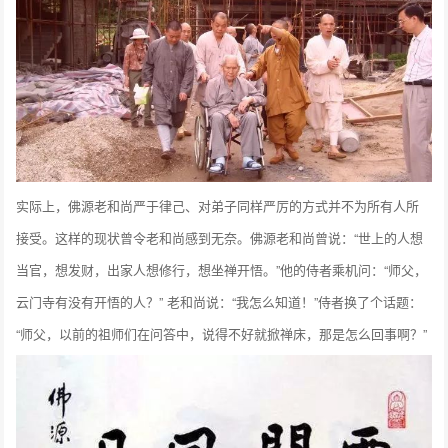
实际上，佛源老和尚严于律己、对弟子同样严厉的方式并不为所有人所
接受。这样的现状曾令老和尚感到无奈。佛源老和尚曾说：“世上的人想
当官，想发财，出家人想修行，想坐禅开悟。”他的侍者乘机问：“师父，
云门寺有没有开悟的人？” 老和尚说：“我怎么知道！”侍者换了个话题：
“师父，以前的祖师们在问答中，说得不好就掀禅床，那是怎么回事啊？”