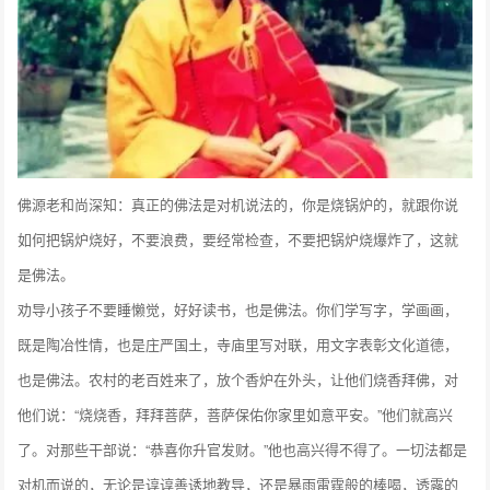
佛源老和尚深知：真正的佛法是对机说法的，你是烧锅炉的，就跟你说
如何把锅炉烧好，不要浪费，要经常检查，不要把锅炉烧爆炸了，这就
是佛法。
劝导小孩子不要睡懒觉，好好读书，也是佛法。你们学写字，学画画，
既是陶冶性情，也是庄严国土，寺庙里写对联，用文字表彰文化道德，
也是佛法。农村的老百姓来了，放个香炉在外头，让他们烧香拜佛，对
他们说：“烧烧香，拜拜菩萨，菩萨保佑你家里如意平安。”他们就高兴
了。对那些干部说：“恭喜你升官发财。”他也高兴得不得了。一切法都是
对机而说的，无论是谆谆善诱地教导，还是暴雨雷霆般的棒喝，透露的