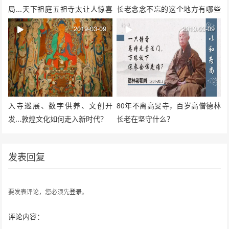
局...天下祖庭五祖寺太让人惊喜
长老念念不忘的这个地方有哪些
啦
传奇
2019-03-09
2019-03-09
入寺巡展、数字供养、文创开
80年不离高旻寺，百岁高僧德林
发...敦煌文化如何走入新时代？
长老在坚守什么？
发表回复
要发表评论，您必须先
登录
。
评论内容：