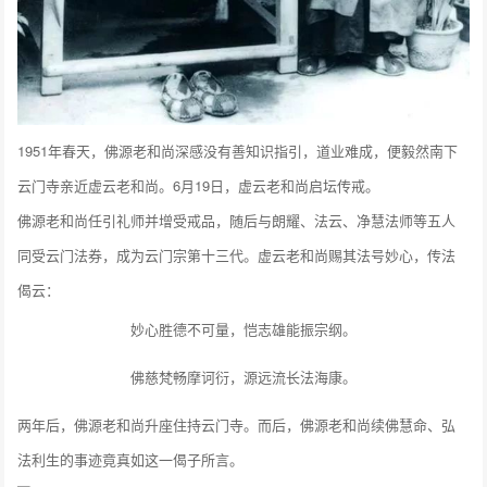
1951年春天，佛源老和尚深感没有善知识指引，道业难成，便毅然南下
云门寺亲近虚云老和尚。6月19日，虚云老和尚启坛传戒。
佛源老和尚任引礼师并增受戒品，随后与朗耀、法云、净慧法师等五人
同受云门法券，成为云门宗第十三代。虚云老和尚赐其法号妙心，传法
偈云：
妙心胜德不可量，恺志雄能振宗纲。
佛慈梵畅摩诃衍，源远流长法海康。
两年后，佛源老和尚升座住持云门寺。而后，佛源老和尚续佛慧命、弘
法利生的事迹竟真如这一偈子所言。