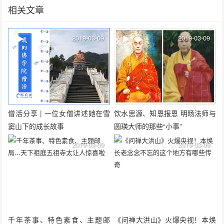
相关文章
2019-03-09
2019-03-09
僧活分享 | 一位女僧讲述她在雪
饮水思源、知恩报恩 明旸法师与
窦山下的成长故事
圆瑛大师的那些“小事”
2019-03-09
2019-03-09
千年茶事、特色素食、主题邮
《问禅大洪山》火爆央视！本焕