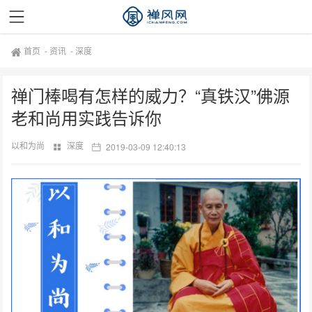
首页
-
资讯
-
深度
禅门棒喝有怎样的威力？“真铁汉”佛源
老和尚用实践告诉你
以和为尚
深度
2019-03-09 12:40:13