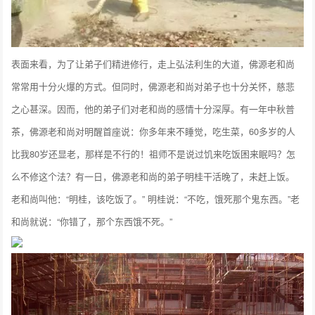
表面来看，为了让弟子们精进修行，走上弘法利生的大道，佛源老和尚
常常用十分火爆的方式。但同时，佛源老和尚对弟子也十分关怀，慈悲
之心甚深。因而，他的弟子们对老和尚的感情十分深厚。有一年中秋普
茶，佛源老和尚对明醒首座说：你多年来不睡觉，吃生菜，60多岁的人
比我80岁还显老，那样是不行的！祖师不是说过饥来吃饭困来眠吗？怎
么不修这个法？有一日，佛源老和尚的弟子明桂干活晚了，未赶上饭。
老和尚叫他：“明桂，该吃饭了。” 明桂说：“不吃，饿死那个鬼东西。”老
和尚就说：“你错了，那个东西饿不死。”