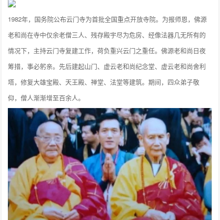
1982年，国务院公布云门寺为首批全国重点开放寺院。为报师恩，佛源
老和尚在寺中仅余老僧三人、残存殿宇尽为危房、经像法器几无所有的
情况下，主持云门寺复建工作，荷负重兴云门之重任。佛源老和尚日夜
筹措，事必躬亲。先后建起山门、虚云老和尚纪念堂、虚云老和尚舍利
塔，修复大雄宝殿、天王殿、禅堂、法堂等建筑。期间，四众弟子敬
仰，僧人渐渐增至百余人。