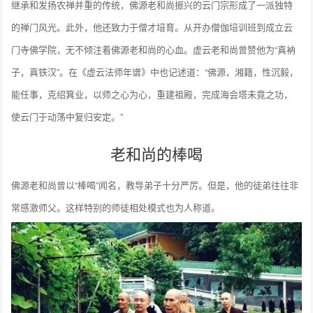
继承和发扬农禅并重的传统，佛源老和尚振兴的云门宗形成了一派独特
的禅门风光。此外，他还致力于僧才培育。从开办僧伽培训班到成立云
门寺佛学院，无不倾注着佛源老和尚的心血。虚云老和尚曾赞他为“真衲
子，真铁汉”。在《虚云法师年谱》中也记述道：“佛源，湘籍，性沉毅，
能任事，克绍箕业，以师之心为心，重建祖殿，完成海会塔未竟之功，
使云门于动荡中复归安定。”
老和尚的棒喝
佛源老和尚曾以“棒喝”闻名，教导弟子十分严厉。但是，他的徒弟往往非
常感激师父。这样特别的师徒相处模式也为人称道。