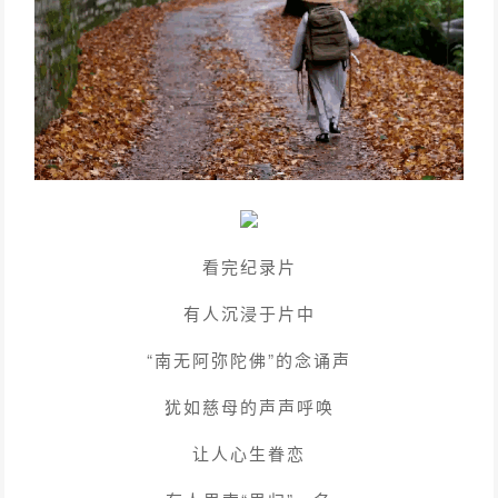
看完纪录片
有人沉浸于片中
“南无阿弥陀佛”的念诵声
犹如慈母的声声呼唤
让人心生眷恋