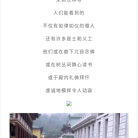
人们能看到的
不仅有如律如仪的僧人
还有许多居士和义工
他们或在廊下兀自念佛
或在树丛间静心读书
或于殿内礼佛拜忏
虔诚地模样令人动容