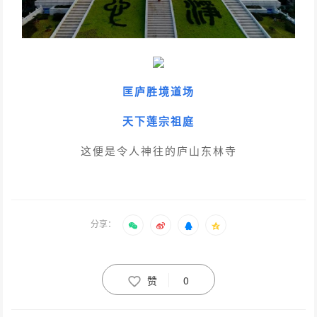
匡庐胜境道场
天下莲宗祖庭
这便是令人神往的庐山东林寺
分享：
赞
0