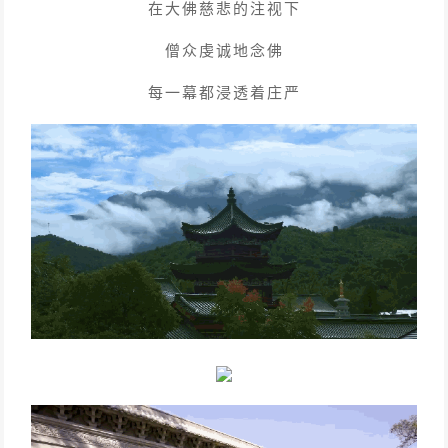
在大佛慈悲的注视下
僧众虔诚地念佛
每一幕都浸透着庄严