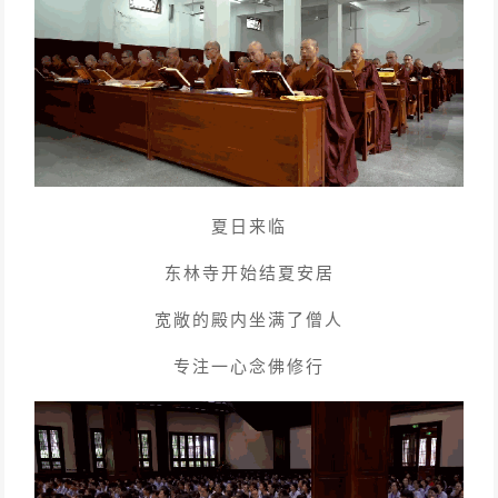
夏日来临
东林寺开始结夏安居
宽敞的殿内坐满了僧人
专注一心念佛修行