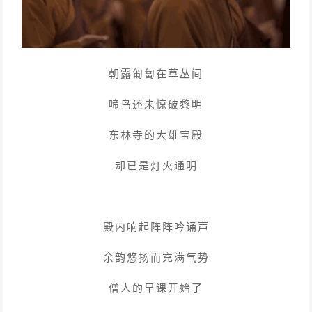
朝露匍匐在草丛间
啼鸟还未惊破黎明
东林寺的大雄宝殿
却已是灯火通明
殿内响起阵阵吟诵声
余韵悠扬而充满气势
僧人的早课开始了