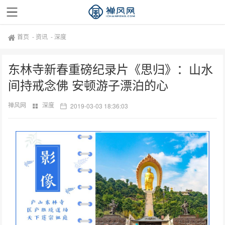
首页
-
资讯
-
深度
东林寺新春重磅纪录片《思归》：山水
间持戒念佛 安顿游子漂泊的心
禅风网
深度
2019-03-03 18:36:03