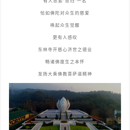
有人思索“思归”一名
恰如佛陀对众生的慈爱
唤起众生觉醒
更有人感叹
东林寺开慈心济世之德业
畅诸佛度生之本怀
发扬大乘佛教菩萨道精神