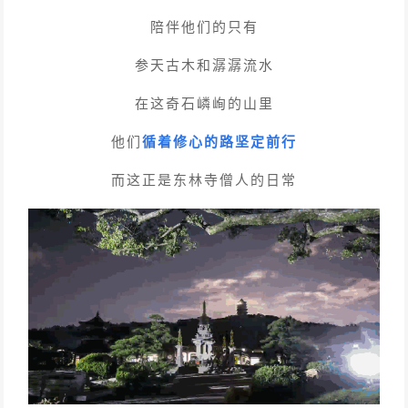
陪伴他们的只有
参天古木和潺潺流水
在这奇石嶙峋的山里
他们
循着修心的路坚定前行
而这正是东林寺僧人的日常