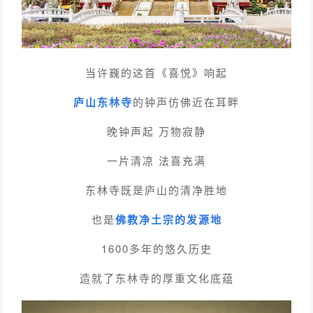
当许巍的这首《喜悦》响起
庐山东林寺
的钟声仿佛近在耳畔
晚钟声起 万物寂静
一片清凉 法喜充满
东林寺既是庐山的清净胜地
也是
佛教净土宗的发源地
1600多年的悠久历史
造就了东林寺的厚重文化底蕴