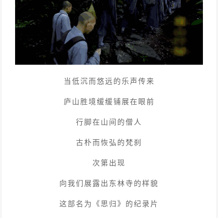
当低沉而悠远的乐声传来
庐山胜境缓缓铺展在眼前
行脚在山间的僧人
古朴而恢弘的梵刹
次第出现
向我们展露出东林寺的样貌
这部名为《思归》的纪录片