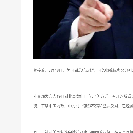
紧接着，7月18日，美国副总统彭斯、国务卿蓬佩奥又分别
外交部发言人19日对此事做出回应，“美方近日召开的所
况
，干涉中国内政，中方对此强烈不满和坚决反对，已经就
同日，针对美国制造宗教话题攻击中国的行径，在京全国