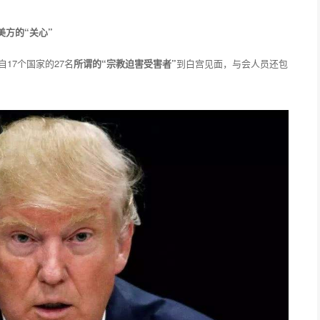
美方的“关心”
自17个国家的27名
所谓的“宗教迫害受害者”
到白宫见面，与会人员还包