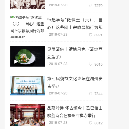
2019-07-23
7270
“e起学法”微课堂（六）：当
心！这些网上宗教募捐行为都
2019-07-23
是违法的
8921
灵隐清供｜​荷塘月色（清炒西
湖莲子）
2019-07-23
9615
第七届蕅益文化论坛在湖州安
吉举办
2019-07-23
7844
品荔吟诗 怀古颂今｜乙巳怡山
啖荔诗会在福州西禅寺举行
2019-07-23
8012