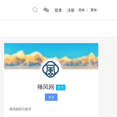
登录
注册
简体
|
繁体
禅风网
官方
关注
禅风网官方账号