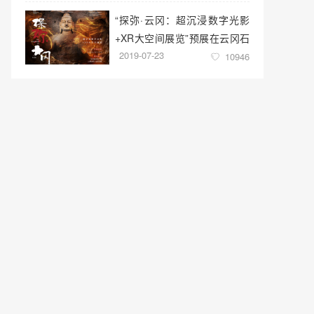
“探弥·云冈：超沉浸数字光影
+XR大空间展览”预展在云冈石
2019-07-23
窟云冈美术馆启幕
10946