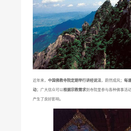
近年来，
中国佛教寺院定期举行讲经说法
，蔚然成风；
每
动
；广大信众可以
根据宗教需求
到寺院里参与各种佛事活
产生了良好影响。