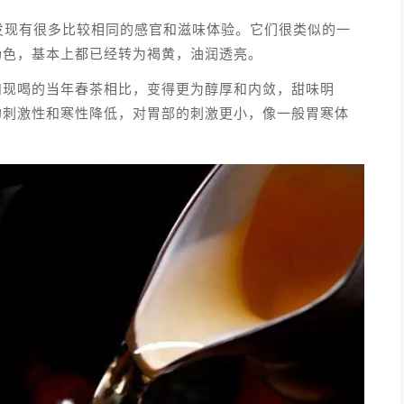
发现有很多比较相同的感官和滋味体验。它们很类似的一
汤色，基本上都已经转为褐黄，油润透亮。
和现喝的当年春茶相比，变得更为醇厚和内敛，甜味明
的刺激性和寒性降低，对胃部的刺激更小，像一般胃寒体