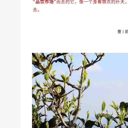
“品饮市场”
而去的它，像一个身着锦衣的纤夫
去。
壹丨