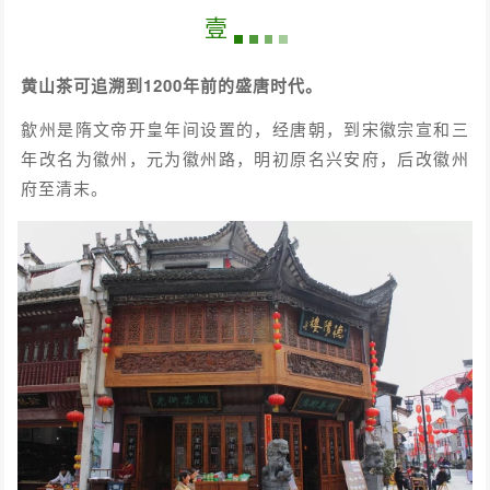
壹
黄山茶可追溯到1200年前的盛唐时代。
歙州是隋文帝开皇年间设置的，经唐朝，到宋徽宗宣和三
年改名为徽州，元为徽州路，明初原名兴安府，后改徽州
府至清末。