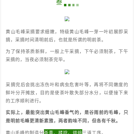
叁
黄山毛峰采摘要求细嫩，特级黄山毛峰一芽一叶初展即采
摘，采摘时间清明前后，也就是所谓的明前茶。
为了保持茶质新鲜，一般上午采摘，下午必须制茶，下午
采摘的，当夜必须制茶完毕。
采摘完后会挑出冻伤叶和病虫危害叶等，再将不同嫩度的
鲜叶分开摊放，目的是使茶叶散失部分水分，以便接下来
的工序顺利进行。
实际上，最能突出黄山毛峰香气的，是谷雨前的毛峰，只
是明前毛峰更清新素雅，两者韵味不同，但各有千秋。
黄山毛峰的制造分
杀青、揉捻、烘焙
三道工序。