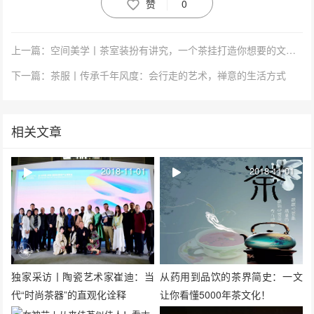
赞
0
上一篇：空间美学丨茶室装扮有讲究，一个茶挂打造你想要的文艺范
下一篇：茶服丨传承千年风度：会行走的艺术，禅意的生活方式
相关文章
2018-11-01
2018-11-01
独家采访丨陶瓷艺术家崔迪：当
从药用到品饮的茶界简史：一文
代“时尚茶器”的直观化诠释
让你看懂5000年茶文化！