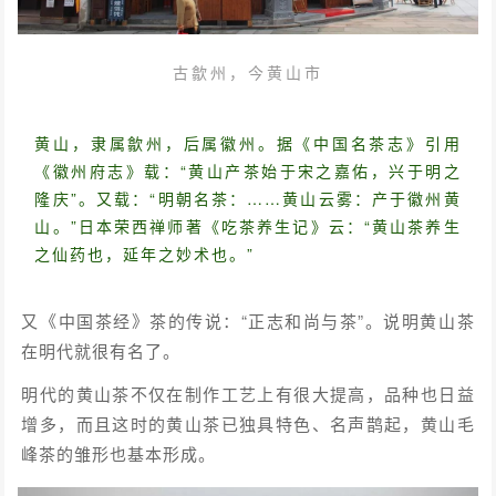
古歙州，今黄山市
黄山，隶属歙州，后属徽州。据《中国名茶志》引用
《徽州府志》载：“黄山产茶始于宋之嘉佑，兴于明之
隆庆”。又载：“明朝名茶：……黄山云雾：产于徽州黄
山。”日本荣西禅师著《吃茶养生记》云：“黄山茶养生
之仙药也，延年之妙术也。”
又《中国茶经》茶的传说：“正志和尚与茶”。说明黄山茶
在明代就很有名了。
明代的黄山茶不仅在制作工艺上有很大提高，品种也日益
增多，而且这时的黄山茶已独具特色、名声鹊起，黄山毛
峰茶的雏形也基本形成。