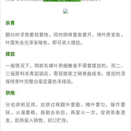
杀青
翻炒时手势要轻要快，同时扬得要高要开，待叶质变软，
叶面失去光泽呈暗色，即可进入揉捻。
揉捻
一般情况下，明前毛峰叶质细嫩是不需要揉捻的，而二、
三级原料杀青起锅后，需轻揉使之稍卷曲成条。揉捻时须
保持芽叶完整白毫显露色泽绿润。
烘焙
分初烘和足烘。初烘过程翻叶要勤，摊叶要匀，操作要
轻，火温要稳。拣剔去杂后，再复火一次，促进茶香透
发，趁热装入铁筒，封口贮存。