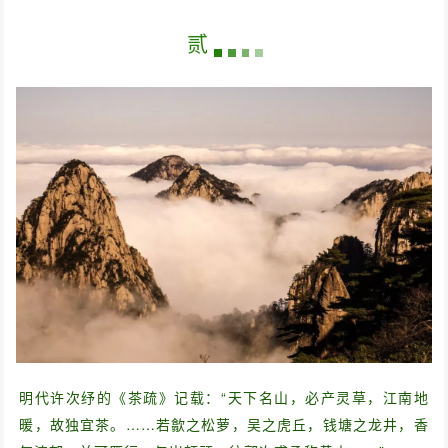
贰
明代许次纾的《茶疏》记载：“天下名山，必产灵草，江南地
暖，故独宜茶。……若歙之松萝，吴之虎丘，钱塘之龙井，香