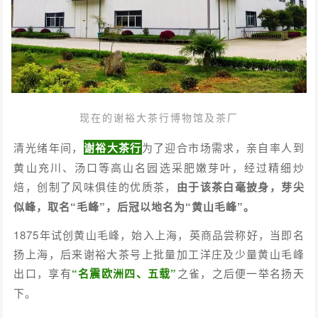
现在的谢裕大茶行博物馆及茶厂
清光绪年间，
谢裕大茶行
为了迎合市场需求，亲自率人到
黄山充川、汤口等高山名园选采肥嫩芽叶，经过精细炒
焙，创制了风味俱佳的优质茶，
由于该茶白毫披身，芽尖
似峰，取名“毛峰”，后冠以地名为“黄山毛峰”。
1875年试创黄山毛峰，始入上海，英商品尝称好，当即名
扬上海，后来谢裕大茶号上批量加工洋庄及少量黄山毛峰
出口，享有
“名震欧洲四、五载”
之雀，之后便一举名扬天
下。