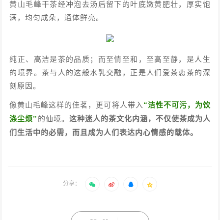
黄山毛峰干茶经冲泡去汤后留下的叶底嫩黄肥壮，厚实饱
满，均匀成朵，通体鲜亮。
纯正、高洁是茶的品质；而至情至和，至高至静，是人生
的境界。茶与人的这般水乳交融，正是人们爱茶恋茶的深
刻原因。
像黄山毛峰这样的佳茗，更可将人带入
“洁性不可污，为饮
涤尘烦”
的仙境。
这种迷人的茶文化内涵，不仅使茶成为人
们生活中的必需，而且成为人们表达内心情感的载体。
分享：