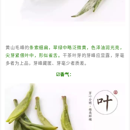
黄山毛峰的
条索细扁，翠绿中略泛微黄，色泽油润光亮，
尖芽紧偎叶中，形似雀舌。
干茶叶芽的芽峰应显露，芽毫
多者为上品，芽峰藏匿、芽毫少者质差。
☑香气：