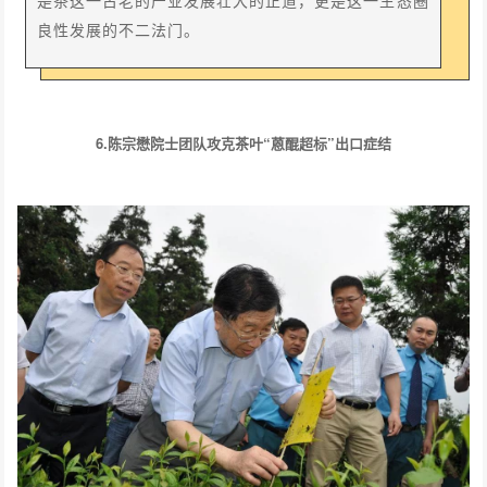
良性发展的不二法门。
6.陈宗懋院士团队攻克茶叶“蒽醌超标”出口症结