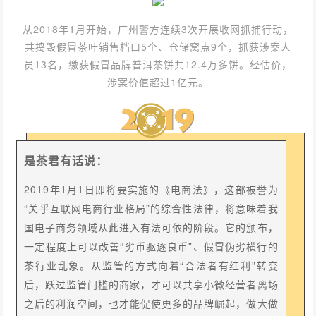
从2018年1月开始，广州警方连续3次开展收网抓捕行动，
共捣毁假冒茶叶销售档口5个、仓储窝点9个，抓获涉案人
员13名，缴获假冒品牌普洱茶饼共12.4万多饼。经估价，
涉案价值超过1亿元。
是茶君有话说：
2019年1月1日即将要实施的《电商法》，这部被誉为
“关乎互联网电商行业格局”的综合性法律，将意味着我
国电子商务领域从此进入有法可依的阶段。它的颁布，
一定程度上可以改善“劣币驱逐良币”、假冒伪劣横行的
茶行业乱象。从监管的方式向着“合法者有红利”转变
后，跃过监管门槛的商家，才可以共享小微经营者离场
之后的利润空间，也才能促使更多的品牌崛起，做大做