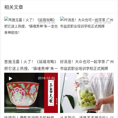
相关文章
2018-12-30
2018-12-30
恩施玉露丨火了！《延禧攻略》
好消息！大众也可一起学茶 广州
把它送上热搜，“镇魂男神”朱一
市益武职业培训学校正式揭牌
龙也来神助攻！
2018-12-30
2018-12-30
珐琅彩丨康乾年间帝王的秘瓷，
从古到今，还是苏东坡会玩！以