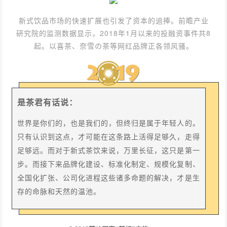
新式饮品市场的快速扩展也引发了资本的追捧。前瞻产业
研究院的监测数据显示，2018年1月以来的投融资事件共8
起。以喜茶、奈雪の茶等网红品牌正各领风骚。
是茶君有话说：
世界是你们的，也是我们的，但终归是属于年轻人的。
只有认识到这点，才可能在这条路上活得足够久，走得
足够远。而对于新式茶饮来说，万里长征，这只是第一
步。而接下来品牌化建设、标准化制定、规模化复制、
全国化扩张、公司化进程这些诸多命题的解决，才是生
存的命脉和天然的温池。