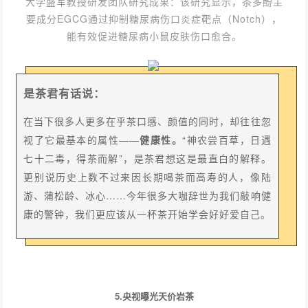
大学盛军教授研发团队研究成果：该研究显示，茶多酚主
要成分EGCG通过抑制糖尿病伤口炎症靶点（Notch），
能有效促进糖尿病小鼠皮肤伤口愈合。
是茶君有话说：
在当下很多人更多在乎茶口感、颜值的同时，却往往忽
视了它最基本的属性——
健康性。
“神农尝百草，日遇
七十二毒，得茶而解”，是茶君想这是最直白的解释。
更别说历史上数不过来因长期喝茶而高寿的人，像陆
游、蒲松龄、冰心……今年很多大咖辞世为我们敲响健
康的警钟，我们更应该从一杯茶开始学会好好爱自己。
5.央视曝光天价岩茶