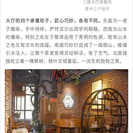
二楼大厅承重的
其中三个柱子
大厅的四个承重柱子，匠心巧妙，各有不同。
东面为一老
子雕画，手中持经，俨然显示出国学的精髓。西面为山水
的雕画，特别之处在于整体运用了青铜的色调，既有山水
之色又有文化的底蕴。南面巧妙打造成了一座假山，缓缓
引水注入，让整个茶室变得灵动鲜活，有了生气。北面独
独屹立着一棵枫树，枝叶交错蔓延，一派生机勃勃之景。