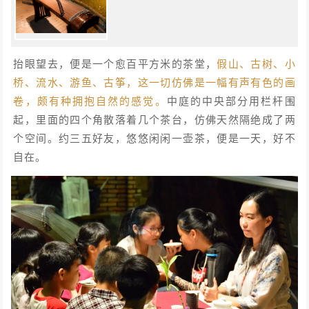
抬眼望去，便是一个愈百平方米的茶堂，
假山、古树、小
桥、流水、游鱼、古筝，这一切仿佛是一幅有声有色的画
卷，颇有种拥抱自然的感觉。
中庭的中央部分用栏杆围
起，里面的四个角散落着几个茶台，仿佛天然隔绝成了两
个空间。约三五好友，悠悠闲闲一壶茶，便是一天，好不
自在。