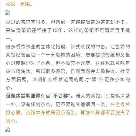
松松一氛围。
见过的茶馆有很多，但遇到一家纯粹喝茶的茶馆却不多，
只做清茶馆还坚持了13年，这样的茶馆不可谓是百里挑
一。
很多餐饮事业的立体化拓展、新式茶饮的冲击，让当前的
茶馆经营面临一个十分尴尬的困境：想要摆脱传统却又担
心过度越位失了本色，但不顺应不改变，往往也就意味着
被市场淘汰。所以很多茶馆，自然而然会去像餐饮、社交
方面拓展，以期扩大经营范围的同时“留”住更多茶客的
心。
但聚缘堂明显得有点“不合群”。
偌大的茶馆，只提供清茶
一杯，没有任何茶点，更不要说其他烟酒一类。
在老板兰
姐心里，茶馆本身就是因茶而生，再怎么样都不要脱离了
初心。