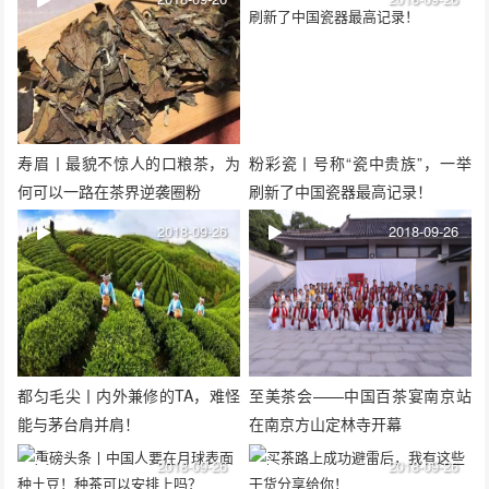
寿眉丨最貌不惊人的口粮茶，为
粉彩瓷丨号称“瓷中贵族”，一举
何可以一路在茶界逆袭圈粉
刷新了中国瓷器最高记录！
2018-09-26
2018-09-26
都匀毛尖丨内外兼修的TA，难怪
至美茶会——中国百茶宴南京站
能与茅台肩并肩！
在南京方山定林寺开幕
2018-09-26
2018-09-26