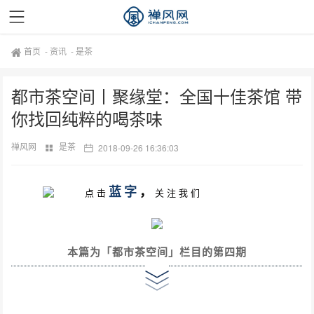
首页
-
资讯
-
是茶
都市茶空间丨聚缘堂：全国十佳茶馆 带
你找回纯粹的喝茶味
禅风网
是茶
2018-09-26 16:36:03
蓝字
，
点击
关注我们
本篇为「都市茶空间」栏目的第四期