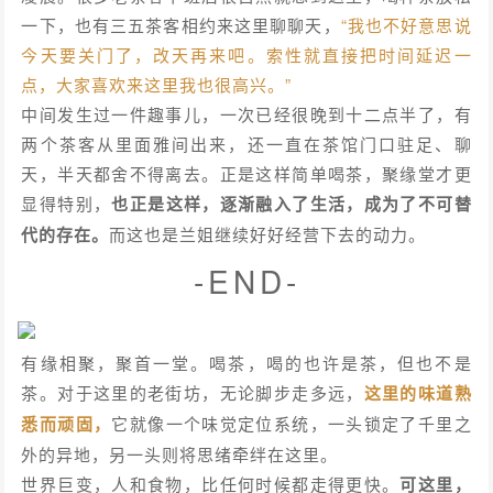
一下，也有三五茶客相约来这里聊聊天，
“我也不好意思说
今天要关门了，改天再来吧。索性就直接把时间延迟一
点，大家喜欢来这里我也很高兴。”
中间发生过一件趣事儿，一次已经很晚到十二点半了，有
两个茶客从里面雅间出来，还一直在茶馆门口驻足、聊
天，半天都舍不得离去。正是这样简单喝茶，聚缘堂才更
显得特别，
也正是这样，逐渐融入了生活，成为了不可替
代的存在。
而这也是兰姐继续好好经营下去的动力。
-END-
有缘相聚，聚首一堂。喝茶，喝的也许是茶，但也不是
茶。对于这里的老街坊，无论脚步走多远，
这里的味道熟
悉而顽固，
它就像一个味觉定位系统，一头锁定了千里之
外的异地，另一头则将思绪牵绊在这里。
世界巨变，人和食物，比任何时候都走得更快。
可这里，