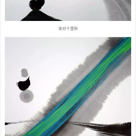
坐对十里秋