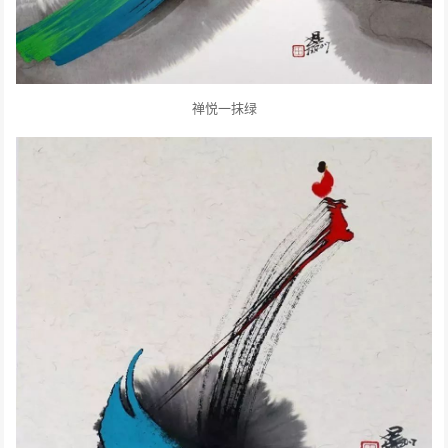
禅悦一抹绿