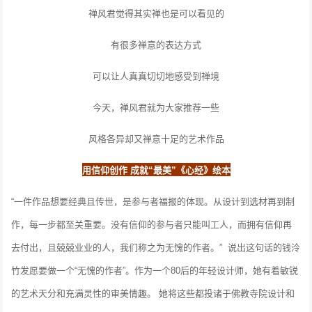
禅风君觉得其实禅也是可以看见的
有很多禅意的表达方式
可以让人真真切切地感受到禅境
今天，禅风君就为大家推荐一些
风格各异却又禅意十足的艺术作品
用信仰创作 成就“最美”《心经》绘本
“一件作品想要经典且传世，是参与者福报的体现。从设计到选材再到制
作，每一步都至关重要。没有信仰的参与者只能叫工人，而拥有信仰再
去付出，且兢兢业业的人，我们称之为无愧的作者。”
说出这句话的钱泠
竹发愿要做一个“无愧的作者”。作为一个80后的年轻设计师，她有着敏锐
的艺术天分和充满灵性的审美情趣。
她将这些都投诸于佛教寺院设计和