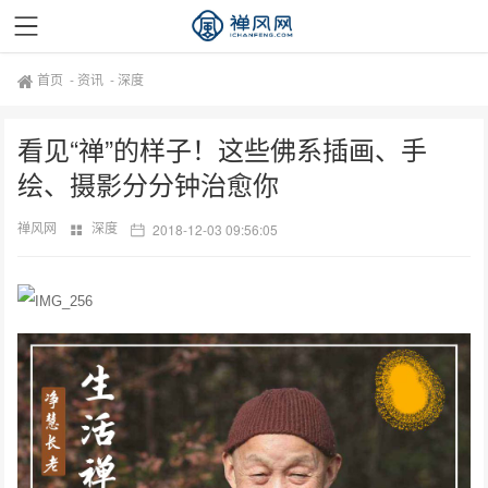
首页
-
资讯
-
深度
看见“禅”的样子！这些佛系插画、手
绘、摄影分分钟治愈你
禅风网
深度
2018-12-03 09:56:05