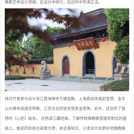
佛教艺术设计领域，在设计中修行，在创作中传递正法。
钱泠竹曾参与设计浙江香海禅寺万佛宝殿、上海真如寺真如宝塔、金华
山大佛寺琉璃世界殿、江苏太仓同觉寺慧泉宝塔等，此外，还创作了独
特的《心经》绘本。
在熟读三藏经典、了解传统佛教殿堂建筑制式的基
础上，她还四处参访高僧大德，亲近善知识，以求设计出更好地佛教殿