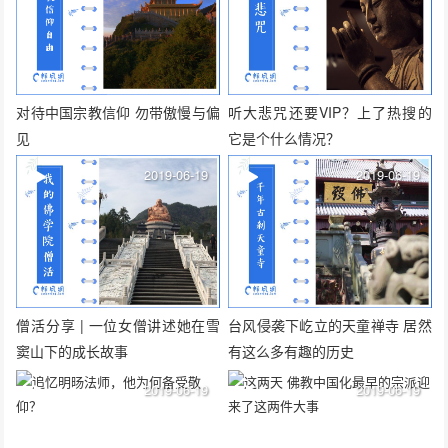
对待中国宗教信仰 勿带傲慢与偏
听大悲咒还要VIP？上了热搜的
见
它是个什么情况？
2019-06-19
2019-06-19
僧活分享 | 一位女僧讲述她在雪
台风侵袭下屹立的天童禅寺 居然
窦山下的成长故事
有这么多有趣的历史
2019-06-19
2019-06-19