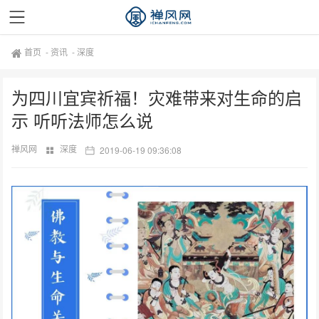
首页
-
资讯
-
深度
为四川宜宾祈福！灾难带来对生命的启
示 听听法师怎么说
禅风网
深度
2019-06-19 09:36:08