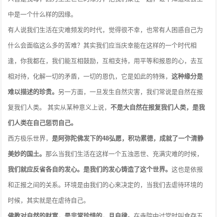
中是一个什么样的因缘。
有人说我们生活在灾难频发的时代，觉得很不幸，也常有人困惑自己为
什么会面临这么多的苦难？其实我们应当庆幸能在这样的一个时代相
逢，你我都在，我们能互相鼓励，互相支持，用平等和报恩的心，去互
相对待，化解一切的矛盾，一切的恩仇，它是如此的特殊，
这种缘分是
难以描述的珍贵。
另一方面，一旦发生自然灾害，我们常说是自然在报
复我们人类。 其实从某种意义上说，
不是大自然在报复我们人类，是我
们人类在自己惩罚自己。
西方极乐世界，
是阿弥陀佛发下的48弘愿，积功累德，成就了一个清静
美妙的国土。
那么当我们生活在这样一个五浊恶世、充满灾难的时候，
我们就应反省各自的发心。是我们的发心铸造了这个世界。
这也是依报
和正报之间的关系。环境是由我们的心来决定的，当我们去虐待环境的
时候，其实就是在虐待自己。
佛教对自然的财富，是非常珍惜的，且自律。
在寺院中过堂时叫食存五