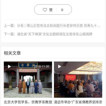
赞
0
上一篇：讣告 | 博山正觉寺法主和尚能行长老安祥示寂 世寿九十二岁
下一篇：湖北省“天下禅源”文化主题邮局在五祖寺东山阁揭牌
相关文章
2018-11-30
2018-11-30
北京大学哲学系、宗教学系教授
清远市举办“广东省佛教界坚持宗