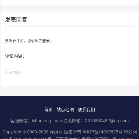
动
行
发表回复
要发表评论，您必须先
登录
。
评论内容：
暂无内容~
首页
站点地图
联系我们
客服微信：ichanfeng_com 联系邮箱：2315830482@qq.com
Copyright © 2009-2026 禅风网 版权所有
粤ICP备14009825号
粤公网
安备44030402004410号
互联网宗教信息服务许可证：粤（2022）