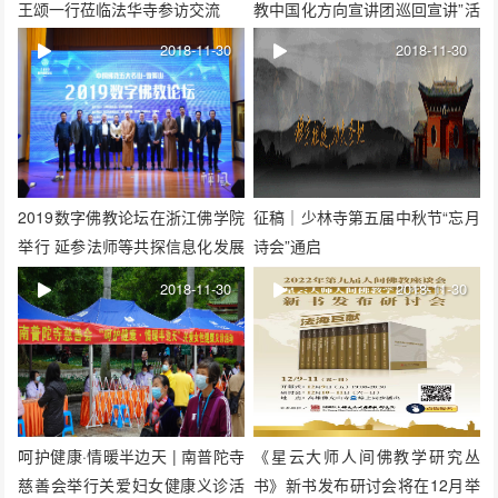
王颂一行莅临法华寺参访交流
教中国化方向宣讲团巡回宣讲”活
动
2018-11-30
2018-11-30
2019数字佛教论坛在浙江佛学院
征稿｜少林寺第五届中秋节“忘月
举行 延参法师等共探信息化发展
诗会”通启
与管理
2018-11-30
2018-11-30
呵护健康·情暖半边天 | 南普陀寺
《星云大师人间佛教学研究丛
慈善会举行关爱妇女健康义诊活
书》新书发布研讨会将在12月举